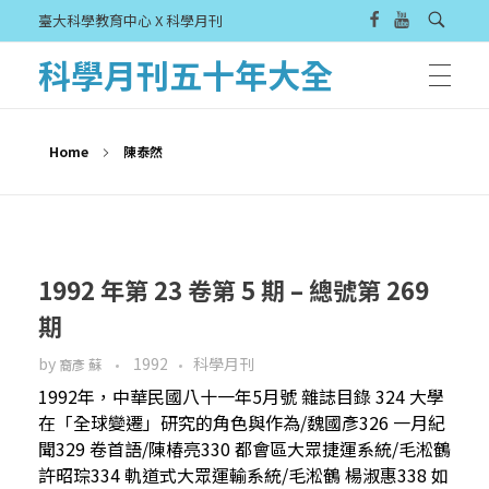
臺大科學教育中心 X 科學月刊
科學月刊五十年大全
Home
陳泰然
1992 年第 23 卷第 5 期 – 總號第 269
期
by
1992
科學月刊
裔彥 蘇
1992年，中華民國八十一年5月號 雜誌目錄 324 大學
在「全球變遷」研究的角色與作為/魏國彥326 一月紀
聞329 卷首語/陳椿亮330 都會區大眾捷運系統/毛淞鶴
許昭琮334 軌道式大眾運輸系統/毛淞鶴 楊淑惠338 如