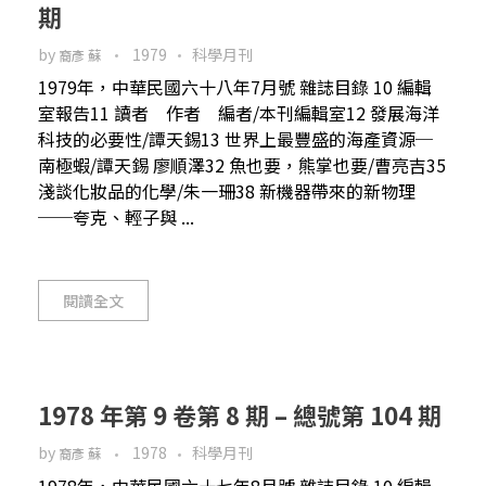
期
by
1979
科學月刊
裔彥 蘇
1979年，中華民國六十八年7月號 雜誌目錄 10 編輯
室報告11 讀者 作者 編者/本刊編輯室12 發展海洋
科技的必要性/譚天錫13 世界上最豐盛的海產資源─
南極蝦/譚天錫 廖順澤32 魚也要，熊掌也要/曹亮吉35
淺談化妝品的化學/朱一珊38 新機器帶來的新物理
──夸克、輕子與 ...
閱讀全文
1978 年第 9 卷第 8 期 – 總號第 104 期
by
1978
科學月刊
裔彥 蘇
1978年，中華民國六十七年8月號 雜誌目錄 10 編輯