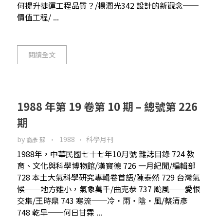
何提升捷運工程品質？/楊潤光342 設計的新觀念──
價值工程/ ...
閱讀全文
1988 年第 19 卷第 10 期 – 總號第 226
期
by
1988
科學月刊
裔彥 蘇
1988年，中華民國七十七年10月號 雜誌目錄 724 教
育、文化與科學博物館/漢寶德 726 一月紀聞/編輯部
728 本土大氣科學研究專輯卷首語/陳泰然 729 台灣氣
候──地方雖小，氣象萬千/曲克恭 737 颱風──愛恨
交集/王時鼎 743 寒流──冷‧雨‧陰‧風/蔡清彥
748 乾旱──何日甘霖 ...