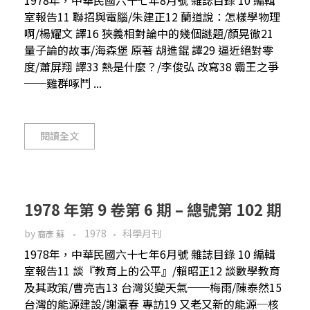
室報告11 聯招與電腦/朱建正12 蘭道說：怎樣學物理
啊/楊耀文 譯16 狹義相對論中的幾個謎題/顏晃徹21
量子論的故事/海森堡 原著 胡進錕 譯29 逼近絕對零
度/蕭屏翔 譯33 熱是什麼？/李俊弘 改寫38 霸王之爭
──雞群啄鬥 ...
閱讀全文
1978 年第 9 卷第 6 期 – 總號第 102 期
by
1978
科學月刊
裔彥 蘇
1978年，中華民國六十七年6月號 雜誌目錄 10 編輯
室報告11 談『教育上的公平』/賴昭正12 談數學教育
及其政策/曹亮吉13 台灣災變天氣──梅雨/陳泰然15
台灣的能源建設/謝瀛春 專訪19 又老又新的能源─核