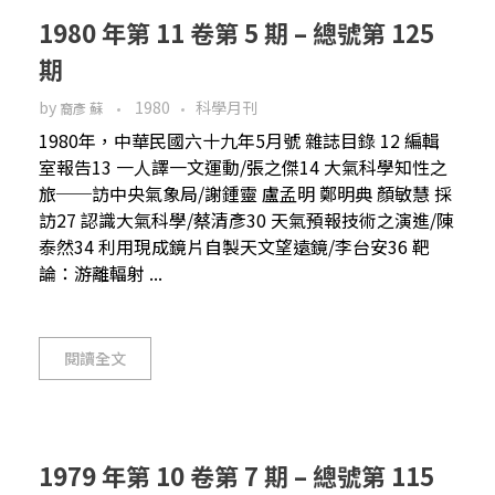
1980 年第 11 卷第 5 期 – 總號第 125
期
by
1980
科學月刊
裔彥 蘇
1980年，中華民國六十九年5月號 雜誌目錄 12 編輯
室報告13 一人譯一文運動/張之傑14 大氣科學知性之
旅──訪中央氣象局/謝鍾靈 盧孟明 鄭明典 顏敏慧 採
訪27 認識大氣科學/蔡清彥30 天氣預報技術之演進/陳
泰然34 利用現成鏡片自製天文望遠鏡/李台安36 靶
論：游離輻射 ...
閱讀全文
1979 年第 10 卷第 7 期 – 總號第 115