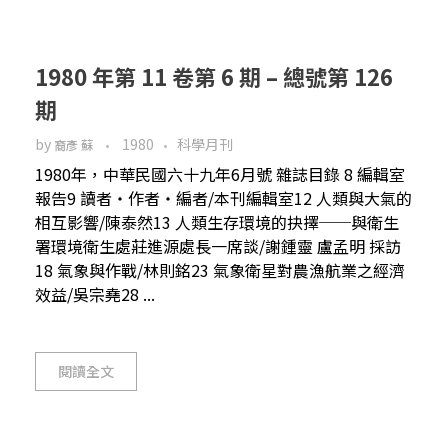
1980 年第 11 卷第 6 期 – 總號第 126
期
by
1980
科學月刊
裔彥 蘇
1980年，中華民國六十九年6月號 雜誌目錄 8 編輯室
報告9 讀者‧作者‧編者/本刊編輯室12 人類與大氣的
相互影響/陳泰然13 人類生存環境的抉擇──與衛生
署環境衛生處莊進源處長一席談/謝鍾靈 盧孟明 採訪
18 氣象與作戰/林則銘23 氣象衛星對農漁航業之經濟
效益/吳宗堯28 ...
閱讀全文