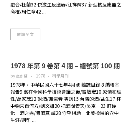
融合/杜蘭32 快滋生反應器/江祥輝37 新型核反應器之
商榷/周仁章42 ...
閱讀全文
1978 年第 9 卷第 4 期 – 總號第 100 期
by
1978
科學月刊
裔彥 蘇
1978年，中華民國六十七年4月號 雜誌目錄 8 編輯室
報告9 寫在全國科學技術會議之後/雷敏宏10 感情和理
性/萬家茂12 說酒/謝瀛春 專訪15 台灣的酒/益生17 杯
中物來自何方/劉文雄20 把酒問青天/吳京一23 肝硬
化 酒之過/陳淑真 譯28 守望相助─北美撥鼠的穴中
生涯/劉凱 ...