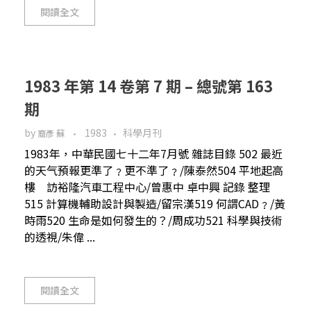
閱讀全文
1983 年第 14 卷第 7 期 – 總號第 163
期
by
1983
科學月刊
裔彥 蘇
1983年，中華民國七十二年7月號 雜誌目錄 502 最近
的天气預報更準了﹖更不準了﹖/陳泰然504 平地起高
樓 訪裕隆汽車工程中心/曾惠中 卓中興 記錄 整理
515 計算機輔助設計與製造/留宗漢519 何謂CAD﹖/黃
時雨520 生命是如何發生的？/周成功521 科學與技術
的透視/朱偉 ...
閱讀全文