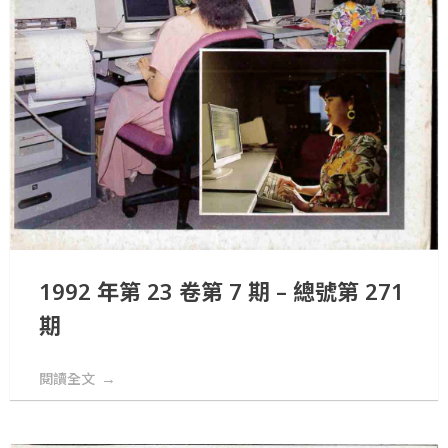
1992 年第 23 卷第 7 期 – 總號第 271
期
閱讀全文