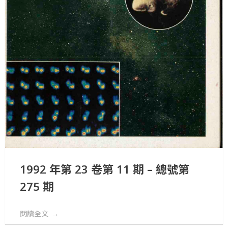
1992 年第 23 卷第 11 期 – 總號第
275 期
閱讀全文