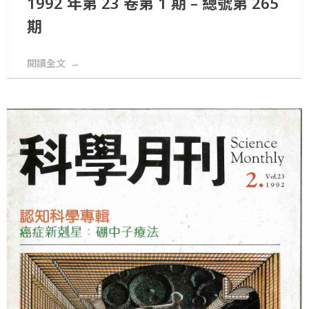
1992 年第 23 卷第 1 期 – 總號第 265
期
閱讀全文