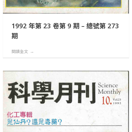
1992 年第 23 卷第 9 期 – 總號第 273
期
閱讀全文