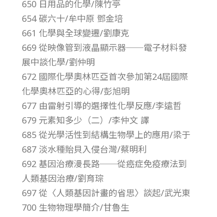
650 日用品的化學/陳竹亭
第
654 碳六十/牟中原 鄧金培
661 化學與全球變遷/劉康克
2
669 從映像管到液晶顯示器──電子材料發
展中談化學/劉仲明
3
672 國際化學奧林匹亞首次參加第24屆國際
卷
化學奧林匹亞的心得/彭旭明
677 由雷射引導的選擇性化學反應/李遠哲
第
679 元素知多少（二）/李仲文 譯
685 從光學活性到結構生物學上的應用/梁于
9
687 淡水種貽貝入侵台灣/蔡明利
692 基因治療漫長路──從癌症免疫療法到
期
人類基因治療/劉育琮
697 從〈人類基因計畫的省思〉談起/武光東
–
700 生物物理學簡介/甘魯生