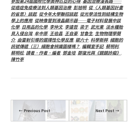
參加第24屆國際化學奧林匹亞的心得
,
基因治療漫長路──
從癌症免疫療法到人類基因治療
,
彭旭明
,
從〈人類基因計畫
的省思〉談起
,
從今年大學聯招談起
,
從光學活性到結構生物
學上的應用
,
從映像管到液晶顯示器──電子材料發展中談
化學
,
日用品的化學
,
李仲文
,
李遠哲
,
梁于
,
武光東
,
淡水種貽
貝入侵台灣
,
牟中原
,
王伯昌
,
王自豪
,
甘魯生
,
生物物理學簡
介
,
由雷射引導的選擇性化學反應
,
碳六十
,
科學新粹
,
細胞的
訊號傳遞（三）細胞會辨識圖樣嗎？
,
編輯室手記
,
蔡明利
,
蔡明松
,
讀者．作者．編者
,
鄧金培
,
鄭復光與《鏡鏡詅癡》
,
陳竹亭
Previous Post
Next Post