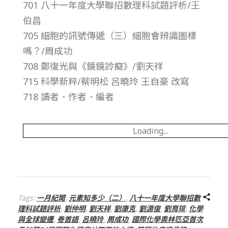
701 八十一年度大學聯招數理科試題評析/王
總
伯昌
號
705 細胞的訊號傳遞（三）細胞會辨識圖樣
嗎？/周成功
第
708 鄭復光與《鏡鏡詅癡》/劉天祥
715 科學新粹/蔡明松 呂曉玲 王自豪 改寫
2
718 讀者．作者．編者
7
Loading...
3
期
Tags:
一月紀聞
,
元素知多少（二）
,
八十一年度大學聯招數
理科試題評析
,
劉仲明
,
劉天祥
,
劉康克
,
劉源俊
,
劉育琮
,
化學
與全球變遷
,
卷首語
,
呂曉玲
,
周成功
,
國際化學奧林匹亞首次