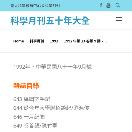
臺大科學教育中心 X 科學月刊
科學月刊五十年大全
Home
科學月刊
1992
1992 年第 23 卷第 9 期 –...
1
1992年，中華民國八十一年9月號
9
雜誌目錄
9
643 編輯室手記
2
644 從今年大學聯招談起/劉源俊
646 一月紀聞
年
649 卷首語/陳竹亭