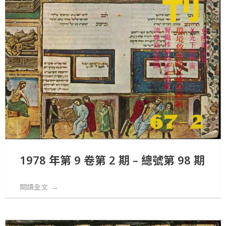
1978 年第 9 卷第 2 期 – 總號第 98 期
閱讀全文