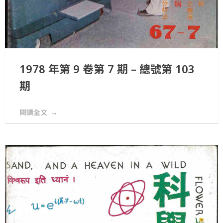
1978 年第 9 卷第 7 期 – 總號第 103
期
閱讀全文