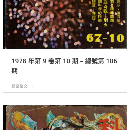
1978 年第 9 卷第 10 期 – 總號第 106
期
閱讀全文