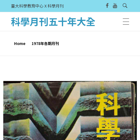
臺大科學教育中心 X 科學月刊
科學月刊五十年大全
Home
1978年各期月刊