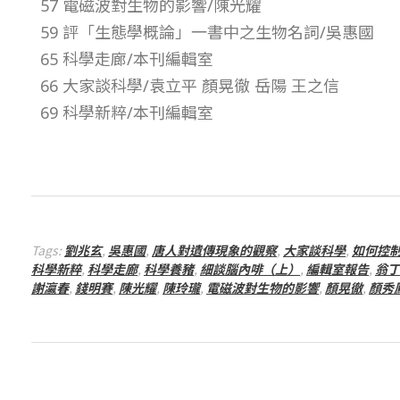
57 電磁波對生物的影響/陳光耀
–
59 評「生態學概論」一書中之生物名詞/吳惠國
65 科學走廊/本刊編輯室
總
66 大家談科學/袁立平 顏晃徹 岳陽 王之信
69 科學新粹/本刊編輯室
號
第
1
Tags:
劉兆玄
,
吳惠國
,
唐人對遺傳現象的觀察
,
大家談科學
,
如何控
0
科學新粹
,
科學走廊
,
科學養豬
,
細談腦內啡（上）
,
編輯室報告
,
翁丁
謝瀛春
,
錢明賽
,
陳光耀
,
陳玲瓏
,
電磁波對生物的影響
,
顏晃徹
,
顏秀
1
期