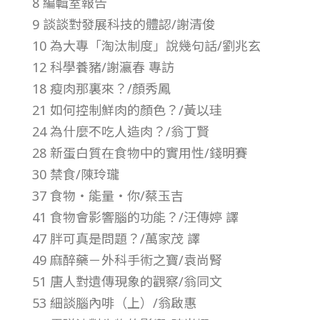
8 編輯室報告
8
9 談談對發展科技的體認/謝清俊
10 為大專「淘汰制度」說幾句話/劉兆玄
年
12 科學養豬/謝瀛春 專訪
18 瘦肉那裏來？/顏秀鳳
第
21 如何控制鮮肉的顏色？/黃以珪
24 為什麼不吃人造肉？/翁丁賢
9
28 新蛋白質在食物中的實用性/錢明賽
30 禁食/陳玲瓏
卷
37 食物‧能量‧你/蔡玉吉
第
41 食物會影響腦的功能？/汪傳婷 譯
47 胖可真是問題？/萬家茂 譯
5
49 麻醉藥－外科手術之寶/袁尚腎
51 唐人對遺傳現象的觀察/翁同文
期
53 細談腦內啡（上）/翁啟惠