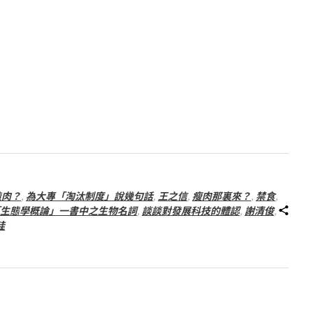
造肉？
,
為大專「淘汰制度」說幾句話
,
王之信
,
瘦肉那裏來？
,
禁食
,
生態學概論」一書中之生物名詞
,
談談對發展科技的體認
,
謝清俊
,
珪