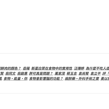
制鮮肉的顏色？
,
岳陽
,
新蛋白質在食物中的實用性
,
汪傳婷
,
為什麼不吃人
賢
,
翁同文
,
翁啟惠
,
胖可真是問題？
,
萬家茂
,
蔡玉吉
,
袁尚腎
,
袁立平
,
評「
鳳
,
食物‧能量‧你
,
食物會影響腦的功能？
,
麻醉藥－外科手術之寶
,
黃以