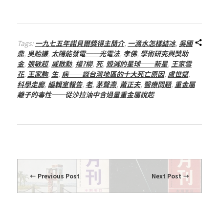
總
號
Tags:
一九七五年諾貝爾獎得主簡介
,
一滴水怎樣結冰
,
吳國
鼎
,
吳貽謙
,
太陽能發電──光電法
,
孝佛
,
學術研究與獎助
第
金
,
張敏超
,
戚啟勳
,
楊?柳
,
死
,
毀滅的星球──新星
,
王家雪
花
,
王家駒
,
生
,
病──談台灣地區的十大死亡原因
,
盧世斌
,
科學走廊
,
編輯室報告
,
老
,
茅聲燾
,
蕭正夫
,
醫療問題
,
重金屬
7
離子的毒性──從沙拉油中含過量重金屬說起
2
期
Previous Post
Next Post