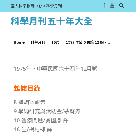
臺大科學教育中心 X 科學月刊
科學月刊五十年大全
Home
科學月刊
1975
1975 年第 6 卷第 12 期 –...
1
1975年，中華民國六十四年12月號
9
雜誌目錄
7
8 編輯室報告
5
9 學術研究與獎助金/茅聲燾
10 醫療問題/吳國鼎 譯
年
16 生/楊𣏌柳 譯