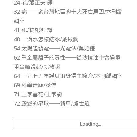
24 老/蕭正夫 譯
第
32 病──談台灣地區的十大死亡原因/本刊編
輯室
6
41 死/楊𣏌柳 譯
48 一滴水怎樣結冰/戚啟勳
卷
54 太陽能發電──光電法/吳貽謙
第
62 重金屬離子的毒性──從沙拉油中含過量
重金屬說起/張敏超
1
64 一九七五年諾貝爾獎得主簡介/本刊編輯室
69 科學走廊/孝佛
2
71 王家雪花/王家駒
72 毀滅的星球──新星/盧世斌
期
–
Loading...