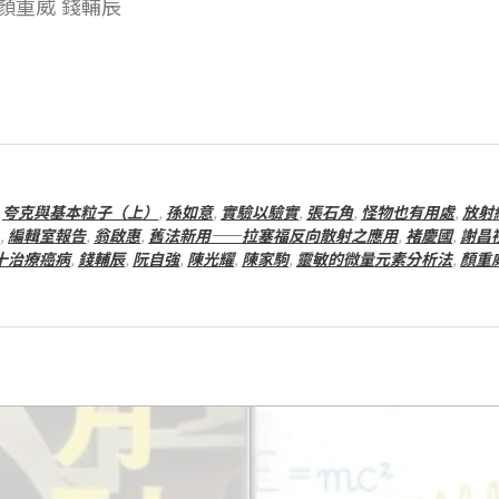
 顏重威 錢輔辰
,
夸克與基本粒子（上）
,
孫如意
,
實驗以驗實
,
張石角
,
怪物也有用處
,
放射
,
編輯室報告
,
翁啟惠
,
舊法新用——拉塞福反向散射之應用
,
褚慶國
,
謝昌
十治療癌病
,
錢輔辰
,
阮自強
,
陳光耀
,
陳家駒
,
靈敏的微量元素分析法
,
顏重