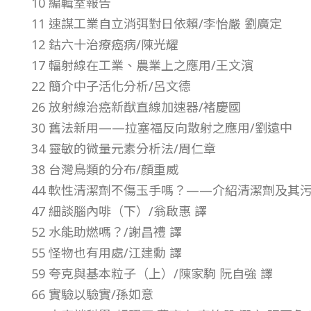
10 編輯室報告
8
11 速謀工業自立消弭對日依賴/李怡嚴 劉廣定
12 鈷六十治療癌病/陳光耀
年
17 輻射線在工業、農業上之應用/王文濱
22 簡介中子活化分析/呂文德
第
26 放射線治癌新猷直線加速器/褚慶國
30 舊法新用——拉塞福反向散射之應用/劉遠中
9
34 靈敏的微量元素分析法/周仁章
38 台灣鳥類的分布/顏重威
卷
44 軟性清潔劑不傷玉手嗎？——介紹清潔劑及其污
第
47 細談腦內啡（下）/翁啟惠 譯
52 水能助燃嗎？/謝昌禮 譯
7
55 怪物也有用處/江建勳 譯
59 夸克與基本粒子（上）/陳家駒 阮自強 譯
期
66 實驗以驗實/孫如意