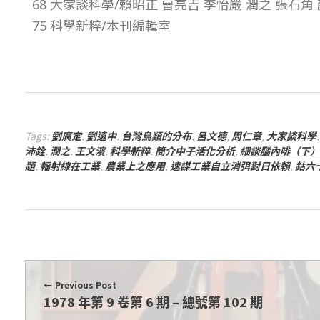
68 大家談科學/賴昭正 曹亮吉 李怡嚴 潤之 張石角
–
75 科學新粹/本刊編輯室
總
號
第
Tags:
劉廣定
,
劉遠中
,
台灣鳥類的分布
,
呂文德
,
周仁章
,
大家談科學
沛銓
,
潤之
,
王文濱
,
科學新粹
,
簡介中子活化分析
,
細談腦內啡（下）
題
,
輻射線在工業
,
農業上之應用
,
速謀工業自立消弭對日依賴
,
鈷六
1
0
3
期
Previous Post
1978 年第 9 卷第 6 期 – 總號第 102 期