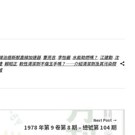
線治癌新猷直線加速器
,
曹亮吉
,
李怡嚴
,
水能助燃嗎？
,
江建勳
,
沈
禮
,
賴昭正
,
軟性清潔劑不傷玉手嗎？——介紹清潔劑及其污染問
威
Next Post
1978 年第 9 卷第 8 期 – 總號第 104 期