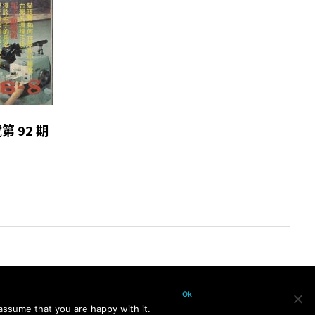
號第 92 期
Ok
assume that you are happy with it.