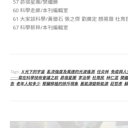
57 昴宿星團/樊繼勝
–
60 科學走廊/本刊編輯室
61 大家談科學/黃徵石 張之傑 劉廣定 顏晃徹 杜育
總
67 科學新粹/本刊編輯室
號
第
9
Tags:
Ｘ光下的宇宙
,
亂流強度及風速的光波遙測
,
任炎林
,
免疫與人
──寫在科學技術會議之前
,
昴宿星團
,
李治學
,
杜育民
,
林仁混
,
樊繼
8
告
,
老年人知多少
,
腎臟移植的排斥現象
,
舊能源變新能源
,
莊哲彥
,
蘇
期