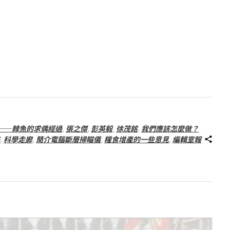
——棘魚的求偶經過
,
張之傑
,
彭英毅
,
徐茂銘
,
我們應該怎麼做？
,
科學走廊
,
簡介電腦斷層掃瞄儀
,
糧食增產的一些意見
,
編輯室報