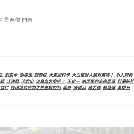
民 劉源俊 開泰
生
,
劉凱申
,
劉廣定
,
劉源俊
,
大家談科學
,
大白鼠對人類有用嗎？
,
引入洞房
勝
,
江建勳
,
沈君山
,
流鼻血怎麼辦？
,
王定一
,
病理學的未來展望
,
科學新粹
益仁
,
談環境致癌物之檢查與控制
,
開泰
,
陳儀羽
,
陳昱瑞
,
顏晃徹
,
黃徵石