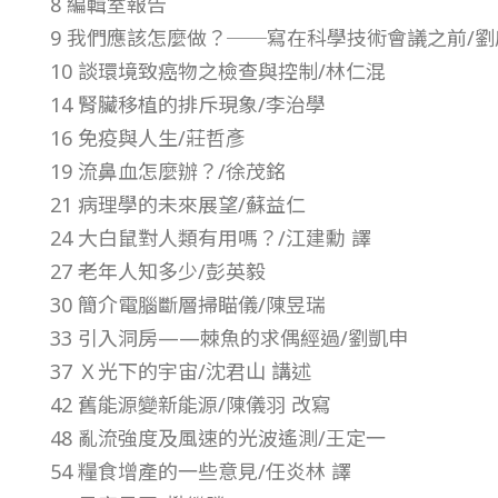
8 編輯室報告
8
9 我們應該怎麼做？──寫在科學技術會議之前/劉
10 談環境致癌物之檢查與控制/林仁混
年
14 腎臟移植的排斥現象/李治學
16 免疫與人生/莊哲彥
第
19 流鼻血怎麼辦？/徐茂銘
21 病理學的未來展望/蘇益仁
9
24 大白鼠對人類有用嗎？/江建勳 譯
27 老年人知多少/彭英毅
卷
30 簡介電腦斷層掃瞄儀/陳昱瑞
第
33 引入洞房——棘魚的求偶經過/劉凱申
37 Ｘ光下的宇宙/沈君山 講述
2
42 舊能源變新能源/陳儀羽 改寫
48 亂流強度及風速的光波遙測/王定一
期
54 糧食增產的一些意見/任炎林 譯