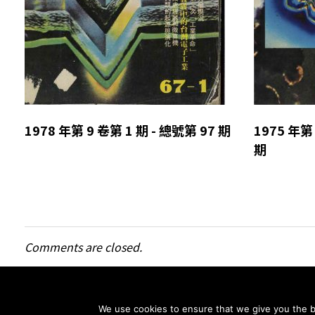
1978 年第 9 卷第 1 期 - 總號第 97 期
1975 年第 
期
Comments are closed.
We use cookies to ensure that we give you the be