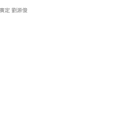
廣定 劉源俊