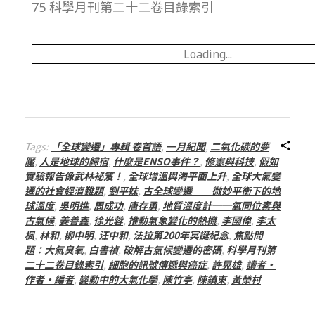
75 科學月刊第二十二卷目錄索引
總
號
Loading...
第
2
Tags:
「全球變遷」專輯 卷首語
,
一月紀聞
,
二氧化碳的夢
6
魘
,
人是地球的歸宿
,
什麼是ENSO事件？
,
修憲與科技
,
假如
實驗報告像武林祕笈！
,
全球增溫與海平面上升
,
全球大氣變
遷的社會經濟難題
,
劉平妹
,
古全球變遷──微妙平衡下的地
5
球溫度
,
吳明進
,
周成功
,
唐存勇
,
地質溫度計──氧同位素與
古氣候
,
姜善鑫
,
徐光蓉
,
推動氣象變化的熱機
,
李國偉
,
李太
楓
,
林和
,
柳中明
,
汪中和
,
法拉第200年冥誕紀念
,
焦點問
期
題：大氣臭氧
,
白書禎
,
破解古氣候變遷的密碼
,
科學月刊第
二十二卷目錄索引
,
細胞的訊號傳遞與癌症
,
許晃雄
,
讀者‧
作者‧編者
,
變動中的大氣化學
,
陳竹亭
,
陳鎮東
,
黃榮村