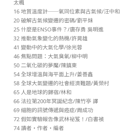
太楓
第
16 地質溫度計──氧同位素與古氣候/汪中和
20 破解古氣候變遷的密碼/劉平妹
2
25 什麼是ENSO事件？/唐存勇 吳明進
32 推動氣象變化的熱機/許晃雄
3
41 變動中的大氣化學/徐光蓉
卷
46 焦點問題：大氣臭氧/柳中明
50 二氧化碳的夢魘/陳鎮東
第
54 全球增溫與海平面上升/姜善鑫
58 全球大氣變遷的社會經濟難題/黃榮村
1
65 人是地球的歸宿/林和
66 法拉第200年冥誕紀念/陳竹亭 譯
期
69 細胞的訊號傳遞與癌症/周成功
72 假如實驗報告像武林祕笈！/白書禎
–
74 讀者‧作者‧編者