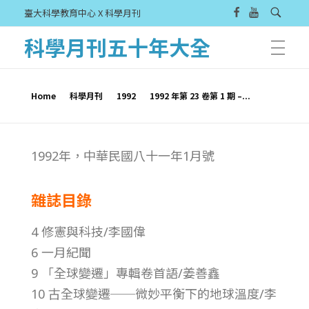
臺大科學教育中心 X 科學月刊
科學月刊五十年大全
Home
科學月刊
1992
1992 年第 23 卷第 1 期 –...
1
1992年，中華民國八十一年1月號
9
雜誌目錄
9
4 修憲與科技/李國偉
2
6 一月紀聞
9 「全球變遷」專輯卷首語/姜善鑫
年
10 古全球變遷──微妙平衡下的地球溫度/李