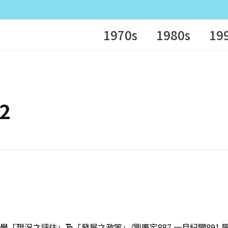
1970s
1980s
19
92
立大學「現況之評估」及「發展之政策」/劉廣定887 一月紀聞89