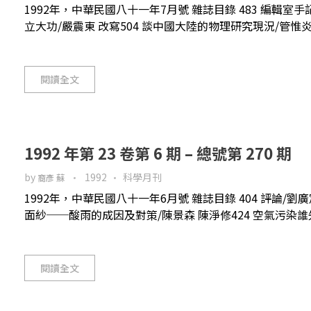
1992年，中華民國八十一年7月號 雜誌目錄 483 編輯室手
立大功/嚴震東 改寫504 談中國大陸的物理研究現況/管惟炎 主
閱讀全文
1992 年第 23 卷第 6 期 – 總號第 270 期
by
1992
科學月刊
裔彥 蘇
1992年，中華民國八十一年6月號 雜誌目錄 404 評論/劉
面紗──酸雨的成因及對策/陳景森 陳淨修424 空氣污染誰
閱讀全文