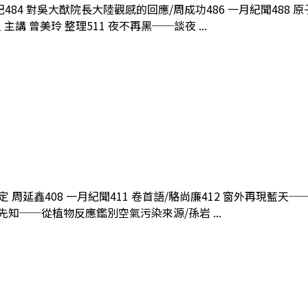
記484 對吳大猷院長大陸觀感的回應/周成功486 一月紀聞488
講 曾美玲 整理511 夜不再黑──談夜 ...
廣定 周延鑫408 一月紀聞411 卷首語/駱尚廉412 窗外再現藍
先知──從植物反應鑑別空氣污染來源/孫岩 ...