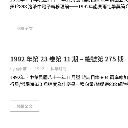
美玲898 溶液中電子轉移理論──1992年諾貝爾化學獎簡介/
閱讀全文
1992 年第 23 卷第 11 期 – 總號第 275 期
by
1992
科學月刊
裔彥 蘇
1992年，中華民國八十一年11月號 雜誌目錄 804 兩岸
行星/傅學海833 角速度為什麼是一種向量/林朝宗838 細說避
閱讀全文