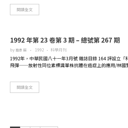
閱讀全文
1992 年第 23 卷第 3 期 – 總號第 267 期
by
1992
科學月刊
裔彥 蘇
1992年，中華民國八十一年3月號 雜誌目錄 164 評設立
飛彈──放射性同位素標識單株抗體在癌症上的應用/林國賢 羅建苗182
閱讀全文