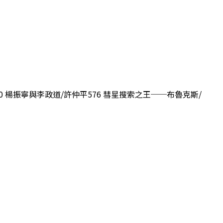
70 楊振寧與李政道/許仲平576 彗星搜索之王──布魯克斯/