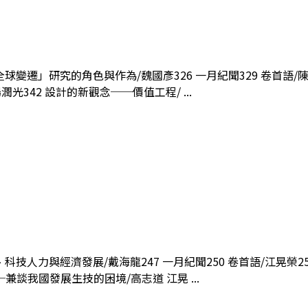
全球變遷」研究的角色與作為/魏國彥326 一月紀聞329 卷首語/陳
光342 設計的新觀念──價值工程/ ...
育、科技人力與經濟發展/戴海龍247 一月紀聞250 卷首語/江晃榮
兼談我國發展生技的困境/高志道 江晃 ...