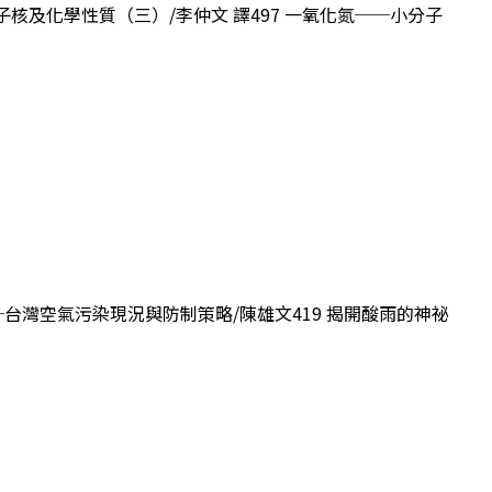
 原子核及化學性質（三）/李仲文 譯497 一氧化氮──小分子
天──台灣空氣污染現況與防制策略/陳雄文419 揭開酸雨的神祕