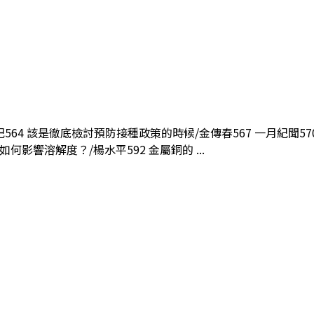
手記564 該是徹底檢討預防接種政策的時候/金傳春567 一月紀聞5
如何影響溶解度？/楊水平592 金屬銅的 ...