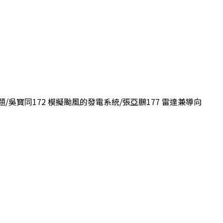
題/吳寶同172 模擬颱風的發電系統/張亞鵬177 雷達兼導向