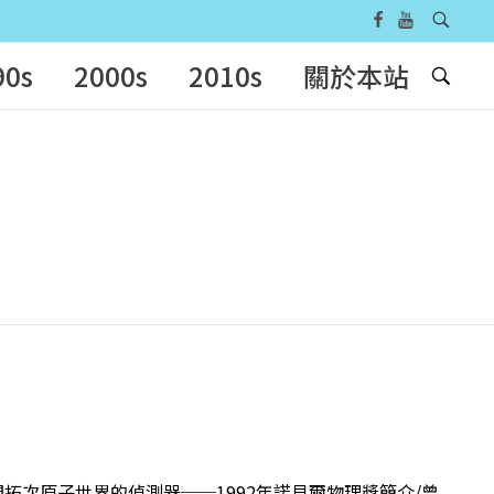
90s
2000s
2010s
關於本站
1 開拓次原子世界的偵測器──1992年諾貝爾物理獎簡介/曾