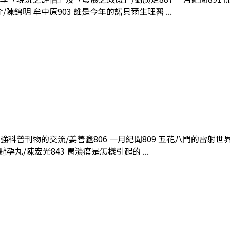
陳錦明 牟中原903 誰是今年的諾貝爾生理醫 ...
應加強科普刊物的交流/姜善鑫806 一月紀聞809 五花八門的雷射世
孕丸/陳宏光843 胃潰瘍是怎樣引起的 ...