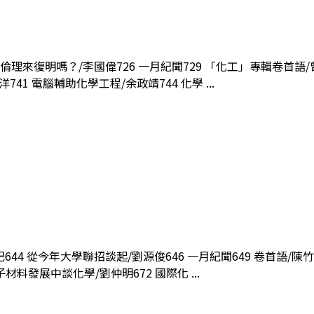
要倫理來復明嗎？/李國偉726 一月紀聞729 「化工」專輯卷首語
1 電腦輔助化學工程/余政靖744 化學 ...
644 從今年大學聯招談起/劉源俊646 一月紀聞649 卷首語/陳竹
料發展中談化學/劉仲明672 國際化 ...