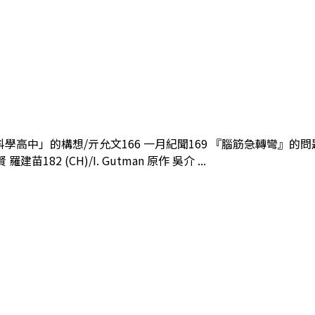
「科學高中」的構想/亓允文166 一月紀聞169 『腦筋急轉彎』的問
 (CH)/I. Gutman 原作 吳介 ...