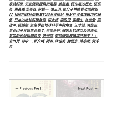
家談科學
,
天氣傳真圖與微電腦
,
姜善鑫
,
弱作用的歷史
,
張長
義
,
張長義 姜善鑫
,
徐勝一
,
徐玉清
,
從分子構造看玻璃的斷
裂
,
我國地球科學教育的現況與檢討
,
放射性與海洋環境的關
係
,
日本的地球科學教育
,
李太楓
,
李政道
,
李春生
,
林俊全
,
梁
建平
,
楊錦榮
,
氣象學在地球科學中的角色
,
江才健
,
洪進吉
,
生長因子只管生長嗎？
,
科學新粹
,
細胞系的建立及其應用
,
英國的地球科學教育
,
范光龍
,
葡萄糖變肝醣與肝無干？！
,
袁尚賢
,
郭中一
,
鄧文炳
,
開泰
,
陳佳奇
,
陳國彥
,
陳泰然
,
黃芳
男
Previous Post
Next Post