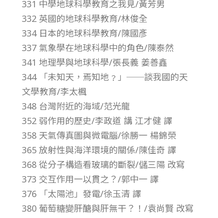
331 中學地球科學教育之我見/黃芳男
第
332 英國的地球科學教育/林俊全
334 日本的地球科學教育/陳國彥
1
337 氣象學在地球科學中的角色/陳泰然
341 地理學與地球科學/張長義 姜善鑫
9
344 「未知天，焉知地﹖」──談我國的天
卷
文學教育/李太楓
348 台灣附近的海域/范光龍
第
352 弱作用的歷史/李政道 講 江才健 譯
358 天氣傳真圖與微電腦/徐勝一 楊錦榮
5
365 放射性與海洋環境的關係/陳佳奇 譯
368 從分子構造看玻璃的斷裂/儲三陽 改寫
期
373 交互作用一以貫之？/郭中一 譯
376 「太陽池」發電/徐玉清 譯
–
380 葡萄糖變肝醣與肝無干？！/袁尚賢 改寫