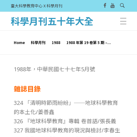
臺大科學教育中心 X 科學月刊
科學月刊五十年大全
Home
科學月刊
1988
1988 年第 19 卷第 5 期 –...
1
1988年，中華民國七十七年5月號
9
雜誌目錄
8
324 「清明時節雨紛紛」──地球科學教育
8
的本土化/姜善鑫
326 『地球科學教育』專輯 卷首語/張長義
年
327 我國地球科學教育的現況與檢討/李春生