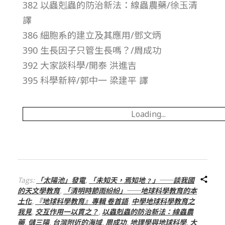
382 以蟲剋蟲的防治新法：線蟲農藥/徐玉清
總
譯
號
386 細胞系的建立及其應用/鄧文炳
390 生長因子只管生長嗎？/周成功
第
392 大家談科學/開泰 洪進吉
395 科學新粹/郭中一 梁建平 譯
2
Loading...
2
1
期
Tags:
「太陽池」發電
,
「未知天，焉知地﹖」──談我國
的天文學教育
,
「清明時節雨紛紛」──地球科學教育的本
土化
,
『地球科學教育』專輯 卷首語
,
中學地球科學教育之
我見
,
交互作用一以貫之？
,
以蟲剋蟲的防治新法：線蟲農
藥
,
儲三陽
,
台灣附近的海域
,
周成功
,
地理學與地球科學
,
大