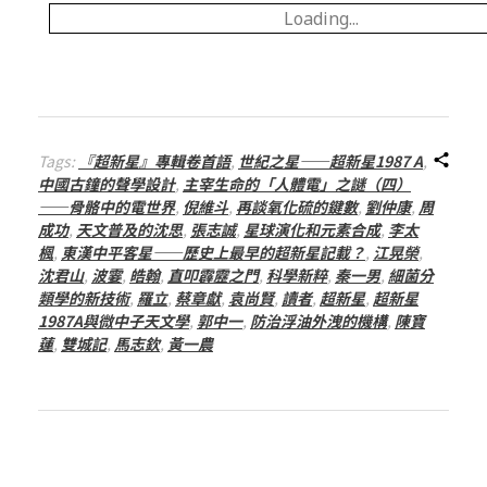
總
Loading...
號
第
Tags:
『超新星』專輯卷首語
,
世紀之星——超新星1987 A
,
中國古鐘的聲學設計
,
主宰生命的「人體電」之謎（四）
2
——骨骼中的電世界
,
倪維斗
,
再談氧化硫的鍵數
,
劉仲康
,
周
成功
,
天文普及的沈思
,
張志誠
,
星球演化和元素合成
,
李太
2
楓
,
東漢中平客星——歷史上最早的超新星記載？
,
江晃榮
,
沈君山
,
波霎
,
皓翰
,
直叩霹靂之門
,
科學新粹
,
秦一男
,
細菌分
類學的新技術
,
羅立
,
蔡章獻
,
袁尚賢
,
讀者
,
超新星
,
超新星
2
1987A與微中子天文學
,
郭中一
,
防治浮油外洩的機構
,
陳寶
蓮
,
雙城記
,
馬志欽
,
黃一農
期