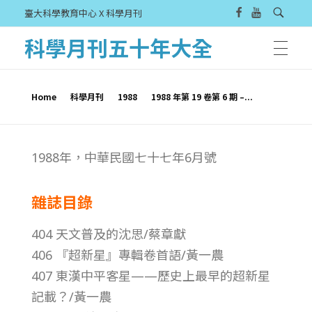
臺大科學教育中心 X 科學月刊
科學月刊五十年大全
Home
科學月刊
1988
1988 年第 19 卷第 6 期 –...
1
1988年，中華民國七十七年6月號
9
雜誌目錄
8
404 天文普及的沈思/蔡章獻
8
406 『超新星』專輯卷首語/黃一農
407 東漢中平客星——歷史上最早的超新星
年
記載？/黃一農