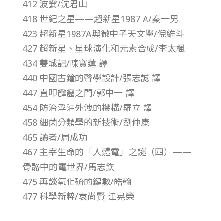
412 波霎/沈君山
第
418 世紀之星——超新星1987 A/秦一男
423 超新星1987A與微中子天文學/倪維斗
1
427 超新星、星球演化和元素合成/李太楓
434 雙城記/陳寶蓮 譯
9
440 中國古鐘的聲學設計/張志誠 譯
卷
447 直叩霹靂之門/郭中一 譯
454 防治浮油外洩的機構/羅立 譯
第
458 細菌分類學的新技術/劉仲康
465 讀者/周成功
6
467 主宰生命的「人體電」之謎（四）——
骨骼中的電世界/馬志欽
期
475 再談氧化硫的鍵數/皓翰
477 科學新粹/袁尚賢 江晃榮
–