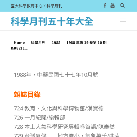
臺大科學教育中心 X 科學月刊
科學月刊五十年大全
Home
科學月刊
1988
1988 年第 19 卷第 10 期
&#8211...
1
1988年，中華民國七十七年10月號
9
雜誌目錄
8
724 教育、文化與科學博物館/漢寶德
8
726 一月紀聞/編輯部
728 本土大氣科學研究專輯卷首語/陳泰然
年
729 台灣氣候──地方雖小，氣象萬千/曲克