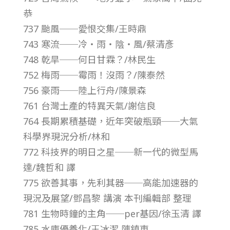
恭
第
737 颱風──愛恨交集/王時鼎
743 寒流──冷‧雨‧陰‧風/蔡清彥
1
748 乾旱──何日甘霖？/林民生
752 梅雨──霉雨！沒雨？/陳泰然
9
756 豪雨──陸上行舟/陳景森
卷
761 台灣土產的特異天氣/謝信良
764 長期累積基礎，近年突破瓶頸──大氣
第
科學界現況分析/林和
772 科技界的明日之星──新一代的微型馬
1
達/魏哲和 譯
775 欲善其事，先利其器──高能加速器的
0
現況及展望/鄧昌黎 講演 本刊編輯部 整理
781 生物時鐘的主角──per基因/徐玉清 譯
期
785 水庫優養化/王冰潔 陳鎮東