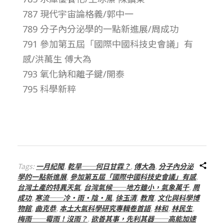
787 現代宇宙論格義/郭中一
–
789 分子內分泌學的一點新進展/周成功
總
791 參加第五屆「國際中國科技史會議」有
感/洪萬生 傅大為
號
793 氧化鈉和離子鍵/開泰
795 科學新粹
第
2
2
Tags:
一月紀聞
,
乾旱──何日甘霖？
,
傅大為
,
分子內分泌
學的一點新進展
,
參加第五屆「國際中國科技史會議」有感
,
6
台灣土產的特異天氣
,
台灣氣候──地方雖小，氣象萬千
,
周
成功
,
寒流──冷‧雨‧陰‧風
,
徐玉清
,
教育
,
文化與科學博
期
物館
,
曲克恭
,
本土大氣科學研究專輯卷首語
,
林和
,
林民生
,
梅雨──霉雨！沒雨？
,
欲善其事，先利其器──高能加速