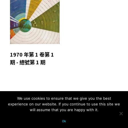
1970 年第 1 卷第 1
期 - 總號第 1 期
We use cookies to ensure that we give you the best
Comments are closed.
experience on our website. If you continue to use this site we
will assume that you are happy with it.
© 2026 科學月刊五十年大全 All
Ok
rights reserved.