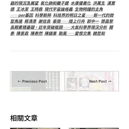
器的現況及展望
,
氧化鈉和離子鍵
,
水庫優養化
,
洪萬生
,
漢寶
德
,
王冰潔
,
王時鼎
,
現代宇宙論格義
,
生物時鐘的主角
──per基因
,
科學新粹
,
科技界的明日之星──新一代的微
型馬達
,
蔡清彥
,
謝信良
,
豪雨──陸上行舟
,
郭中一
,
鄧昌黎
,
長期累積基礎，近年突破瓶頸──大氣科學界現況分析
,
開
泰
,
陳景森
,
陳泰然
,
陳鎮東
,
颱風──愛恨交集
,
魏哲和
Previous Post
Next Post
相關文章