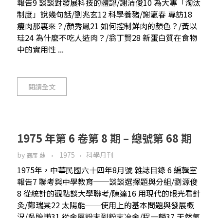
報告9 談談對發展科技的體認/謝清俊10 為大專「淘汰
制度」說幾句話/劉兆玄12 科學養豬/謝瀛春 專訪18
瘦肉那裏來？/顏秀鳳21 如何控制鮮肉的顏色？/黃以
珪24 為什麼不吃人造肉？/翁丁賢28 新蛋白質在食物
中的實用性 ...
閱讀全文
1975 年第 6 卷第 8 期 – 總號第 68 期
by
1975
科學月刊
裔彥 蘇
1975年，中華民國六十四年8月號 雜誌目錄 6 編輯室
報告7 聯考與中學教育──談談選擇題與分組/劉源俊
8 從統計的觀點談大學聯考/陳達16 用現代的眼光看針
灸/鄭瑞棠22 太陽能──使用上的基本問題與發展概
況/吳貽謙31 從金屬粉末到粉末冶金/程一麟37 天然氣