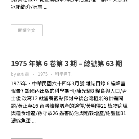
冰箱簡介/阮志 ...
閱讀全文
1975 年第 6 卷第 3 期 – 總號第 63 期
by
1975
科學月刊
裔彥 蘇
1975年，中華民國六十四年3月號 雜誌目錄 6 編輯室
報告7 談國內出版的科學期刊/陳光耀8 糧食與人口/尹
士俊 改寫12 就營養觀點探討今後台灣稻米的供需問
題/黃正華16 台灣雜糧增產的途徑/黃明得21 植物病理
與糧食增產/孫守恭26 蟲害防治與稻穀增產/謝豐國31
濃縮魚蛋 ...