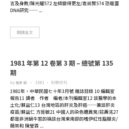
言及身教/陳光耀572 左傾變得更左/袁尚賢574 恐龍蛋
DNA研究── ...
閱讀全文
1981 年第 12 卷第 3 期 – 總號第 135
期
by
1981
科學月刊
裔彥 蘇
1981年，中華民國七十年3月號 雜誌目錄 10 編輯室
報告11 讀者 作者 編者/本刊編輯室12 談醫學的本
土化/蘇益仁13 台灣地區的肝炎及肝癌──兼談肝炎
疫苗/蘇益仁 方昆敏21 中國人的染色體異常/莊壽洺27
都是非洲蝸牛惹的禍談台灣東南部的嗜伊紅性腦膜炎/
簡崇和 陳瑩霖 ...