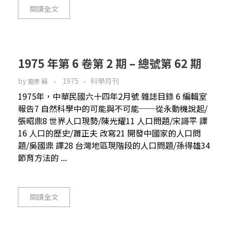
閱讀全文
1975 年第 6 卷第 2 期 – 總號第 62 期
by
1975
科學月刊
裔彥 蘇
1975年，中華民國六十四年2月號 雜誌目錄 6 編輯室
報告7 自然科學中的可能與不可能──從永動機說起/
張昭鼎8 世界人口現勢/陳光耀11 人口問題/宋謌平 譯
16 人口的歷史/蕭正夫 改寫21 開發中國家的人口問
題/吳國鼎 譯28 台灣地區現階段的人口問題/孫得雄34
節育方法的 ...
閱讀全文