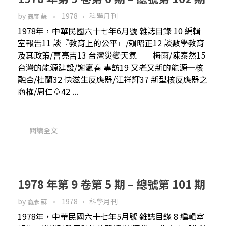
by
1978
科學月刊
裔彥 蘇
1978年，中華民國六十七年6月號 雜誌目錄 10 編輯
室報告11 談『教育上的公平』/賴昭正12 談數學教育
及其政策/曹亮吉13 台灣災變天氣──梅雨/陳泰然15
台灣的能源建設/謝瀛春 專訪19 又老又新的能源─核
融合/杜蘭32 快滋生反應器/江祥輝37 新型核反應器之
商榷/周仁章42 ...
閱讀全文
1978 年第 9 卷第 5 期 – 總號第 101 期
by
1978
科學月刊
裔彥 蘇
1978年，中華民國六十七年5月號 雜誌目錄 8 編輯室