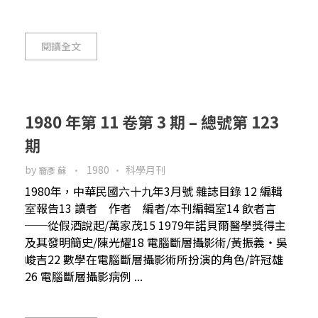
閱讀全文
1980 年第 11 卷第 3 期 – 總號第 123
期
by
1980
科學月刊
裔彥 蘇
1980年，中華民國六十九年3月號 雜誌目錄 12 編輯
室報告13 讀者 作者 編者/本刊編輯室14 飲者言
──從假酒說起/萬家茂15 1979年諾貝爾醫學獎得主
及其發明簡史/陳光耀18 電腦斷層攝影術/黃振義‧吳
峻吉22 數學在電腦斷層攝影術所扮演的角色/許冠雄
26 電腦斷層攝影病例 ...