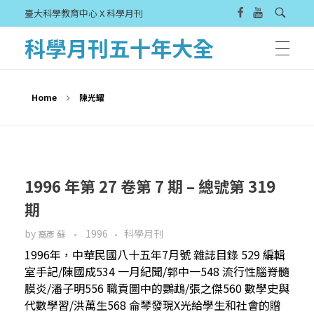
臺大科學教育中心 X 科學月刊
科學月刊五十年大全
Home
陳光耀
1996 年第 27 卷第 7 期 – 總號第 319
期
by
1996
科學月刊
裔彥 蘇
1996年，中華民國八十五年7月號 雜誌目錄 529 編輯
室手記/陳國成534 一月紀聞/郭中一548 流行性腦脊髓
膜炎/潘子明556 職貢圖中的鸚鵡/張之傑560 數學史與
代數學習/洪萬生568 侖琴發現X光給學生和社會的贈