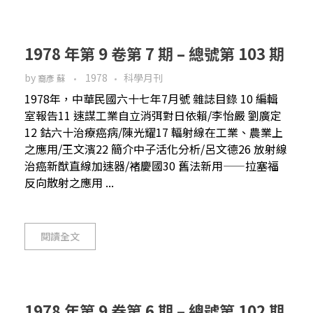
1978 年第 9 卷第 7 期 – 總號第 103 期
by
1978
科學月刊
裔彥 蘇
1978年，中華民國六十七年7月號 雜誌目錄 10 編輯
室報告11 速謀工業自立消弭對日依賴/李怡嚴 劉廣定
12 鈷六十治療癌病/陳光耀17 輻射線在工業、農業上
之應用/王文濱22 簡介中子活化分析/呂文德26 放射線
治癌新猷直線加速器/褚慶國30 舊法新用——拉塞福
反向散射之應用 ...
閱讀全文
1978 年第 9 卷第 6 期 – 總號第 102 期