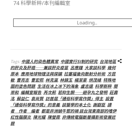
74 科學新粹/本刊編輯室
總
號
Loading...
第
1
Tags:
中國人的染色體異常
,
中國實行SI制的研究
,
台灣地區
3
的肝炎及肝癌──兼談肝炎疫苗
,
呂應鐘
,
大家談科學
,
幾何
原本
,
應用地球物理法與探礦
,
拉塞福後向散射分析術
,
方昆
敏
,
曹亮吉
,
曹宏熙
,
林克瀛
,
林錦玉
,
楊潔豪
,
烘茂峰
,
特殊地
5
圖的塗色問題
,
生活在冰上冰下的海象
,
盧志遠
,
科學新粹
,
簡
崇和
,
編輯室報告
,
芮次荊
,
若抑生酮──避孕丸之發明
,
莊壽
洺
,
蘇益仁
,
袁尚賢
,
訪首屆「通俗科學寫作獎」得主
,
設置
期
「通俗科學寫作獎」的意義
,
談醫學的本土化
,
謝獻臣
,
讀
者 作者 編者
,
都是非洲蝸牛惹的禍 談台灣東南部的嗜伊
紅性腦膜炎
,
陳光耀
,
陳瑩霖
,
非傳統電腦斷層攝影術發展近
貌