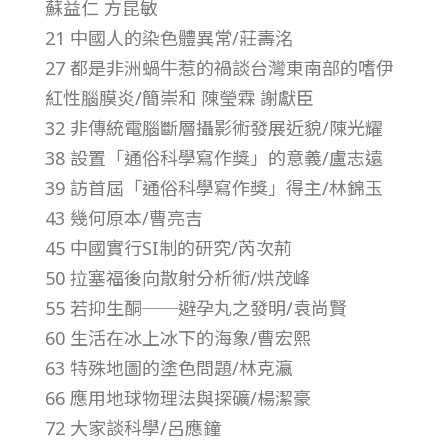
蘇益仁 方昆敏
第
21 中國人的染色體異常/莊壽洺
27 都是非洲蝸牛惹的禍談台灣東南部的嗜伊
1
紅性腦膜炎/簡崇和 陳瑩霖 謝獻臣
32 非傳統電腦斷層攝影術發展近貌/陳光耀
2
38 設置「通俗科學寫作獎」的意義/盧志遠
卷
39 訪首屆「通俗科學寫作獎」得主/林錦玉
43 幾何原本/曹亮吉
第
45 中國實行SI制的研究/芮次荊
50 拉塞福後向散射分析術/烘茂峰
3
55 若抑生酮──避孕丸之發明/袁尚賢
60 生活在冰上冰下的海象/曹宏熙
期
63 特殊地圖的塗色問題/林克瀛
66 應用地球物理法與探礦/楊潔豪
–
72 大家談科學/呂應鐘