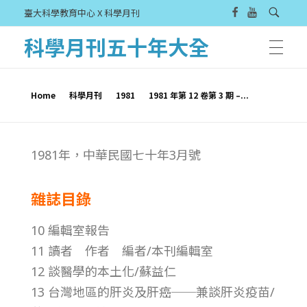
臺大科學教育中心 X 科學月刊
科學月刊五十年大全
Home
科學月刊
1981
1981 年第 12 卷第 3 期 –...
1
1981年，中華民國七十年3月號
9
雜誌目錄
8
10 編輯室報告
1
11 讀者 作者 編者/本刊編輯室
12 談醫學的本土化/蘇益仁
年
13 台灣地區的肝炎及肝癌──兼談肝炎疫苗/