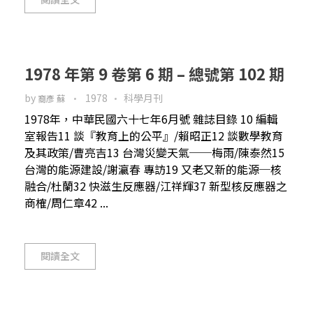
1978 年第 9 卷第 6 期 – 總號第 102 期
by
1978
科學月刊
裔彥 蘇
1978年，中華民國六十七年6月號 雜誌目錄 10 編輯
室報告11 談『教育上的公平』/賴昭正12 談數學教育
及其政策/曹亮吉13 台灣災變天氣──梅雨/陳泰然15
台灣的能源建設/謝瀛春 專訪19 又老又新的能源─核
融合/杜蘭32 快滋生反應器/江祥輝37 新型核反應器之
商榷/周仁章42 ...
閱讀全文