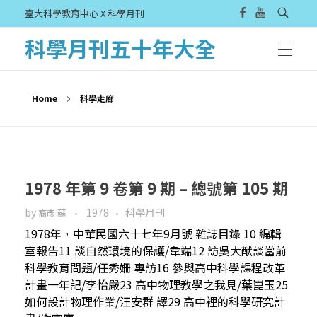
臺大科學教育中心 X 科學月刊
科學月刊五十年大全
Home
科學走廊
1978 年第 9 卷第 9 期 – 總號第 105 期
by
1978
科學月刊
裔彥 蘇
1978年，中華民國六十七年9月號 雜誌目錄 10 編輯
室報告11 談自然環境的保護/韋端12 訪吳大猷談當前
科學教育問題/任秀姍 專訪16 參與高中科學課程改革
計畫一年記/李怡嚴23 高中物理教學之我見/葉崑玉25
如何設計物理作業/汪安群 譯29 高中裡的科學研究計