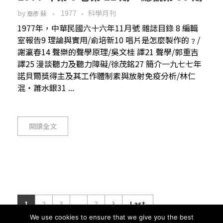
by
1977
科學月刊
裔彥 蘇
1977年，中華民國六十六年11月號 雜誌目錄 8 編輯
室報告9 理論與實用/俞培新10 唱片是怎麼製作的﹖/
謝瀛春14 聲樂的聲學原理/吳文桂 譯21 聲學/郭重吉
譯25 漫談聽力及聽力障礙/徐茂銘27 簡介一九七七年
諾貝爾獎得主及其工作體制素與放射免疫分析/林仁
混‧蕭水銀31 ...
閱讀全文
1
2
3
...
7
Last
We use cookies to ensure that we give you the best