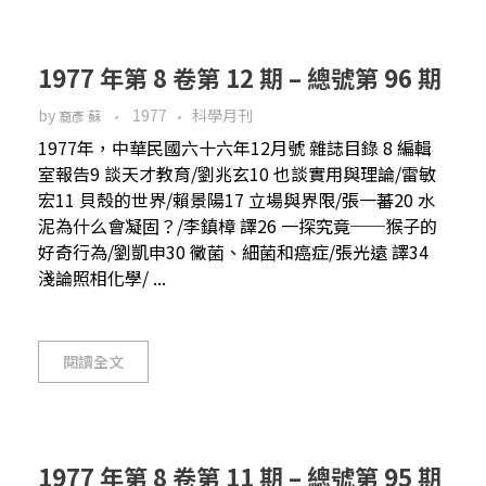
1977 年第 8 卷第 12 期 – 總號第 96 期
by
1977
科學月刊
裔彥 蘇
1977年，中華民國六十六年12月號 雜誌目錄 8 編輯
室報告9 談天才教育/劉兆玄10 也談實用與理論/雷敏
宏11 貝殼的世界/賴景陽17 立場與界限/張一蕃20 水
泥為什么會凝固？/李鎮樟 譯26 一探究竟──猴子的
好奇行為/劉凱申30 黴菌、細菌和癌症/張光遠 譯34
淺論照相化學/ ...
閱讀全文
1977 年第 8 卷第 11 期 – 總號第 95 期