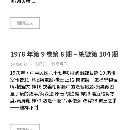
畫/謝寅康 ...
閱讀全文
1978 年第 9 卷第 8 期 – 總號第 104 期
by
1978
科學月刊
裔彥 蘇
1978年，中華民國六十七年8月號 雜誌目錄 10 編輯
室報告11 聯招與電腦/朱建正12 蘭道說：怎樣學物理
啊/楊耀文 譯16 狹義相對論中的幾個謎題/顏晃徹21
量子論的故事/海森堡 原著 胡進錕 譯29 逼近絕對零
度/蕭屏翔 譯33 熱是什麼？/李俊弘 改寫38 霸王之爭
──雞群啄鬥 ...
閱讀全文