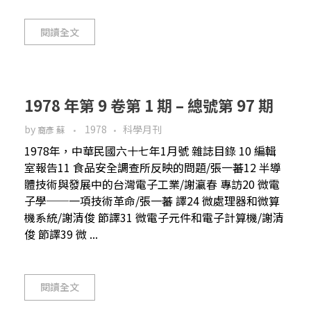
閱讀全文
1978 年第 9 卷第 1 期 – 總號第 97 期
by
1978
科學月刊
裔彥 蘇
1978年，中華民國六十七年1月號 雜誌目錄 10 編輯
室報告11 食品安全調查所反映的問題/張一蕃12 半導
體技術與發展中的台灣電子工業/謝瀛春 專訪20 微電
子學──一項技術革命/張一蕃 譯24 微處理器和微算
機系統/謝清俊 節譯31 微電子元件和電子計算機/謝清
俊 節譯39 微 ...
閱讀全文