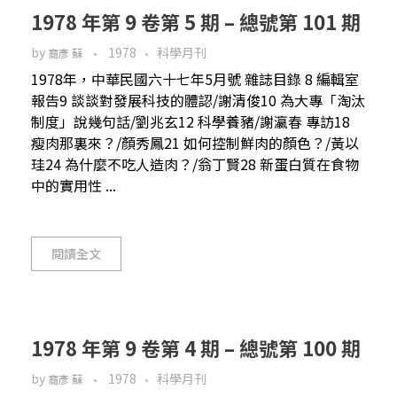
1978 年第 9 卷第 5 期 – 總號第 101 期
by
1978
科學月刊
裔彥 蘇
1978年，中華民國六十七年5月號 雜誌目錄 8 編輯室
報告9 談談對發展科技的體認/謝清俊10 為大專「淘汰
制度」說幾句話/劉兆玄12 科學養豬/謝瀛春 專訪18
瘦肉那裏來？/顏秀鳳21 如何控制鮮肉的顏色？/黃以
珪24 為什麼不吃人造肉？/翁丁賢28 新蛋白質在食物
中的實用性 ...
閱讀全文
1978 年第 9 卷第 4 期 – 總號第 100 期
by
1978
科學月刊
裔彥 蘇