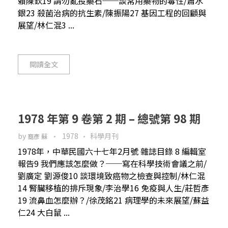
賴陳欽19 請勿亂投藥石──談常用藥物的毒性/蕭水
銀23 殺菌治病的抗生素/陳振陽27 基因工程的回顧與
展望/林仁混3 ...
閱讀全文
1978 年第 9 卷第 2 期 – 總號第 98 期
by
1978
科學月刊
裔彥 蘇
1978年，中華民國六十七年2月號 雜誌目錄 8 編輯室
報告9 我們應該怎麼做？──寫在科學技術會議之前/
劉廣定 劉源俊10 談環境致癌物之檢查與控制/林仁混
14 腎臟移植的排斥現象/李治學16 免疫與人生/莊哲彥
19 流鼻血怎麼辦？/徐茂銘21 病理學的未來展望/蘇益
仁24 大白鼠 ...