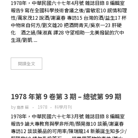
1978年，中華民國六十七年4月號 雜誌目錄 8 編輯室
報告9 寫在全國科學技術會議之後/雷敏宏10 感情和理
性/萬家茂12 說酒/謝瀛春 專訪15 台灣的酒/益生17 杯
中物來自何方/劉文雄20 把酒問青天/吳京一23 肝硬
化 酒之過/陳淑真 譯28 守望相助─北美撥鼠的穴中
生涯/劉凱 ...
閱讀全文
1978 年第 9 卷第 3 期 – 總號第 99 期
by
1978
科學月刊
裔彥 蘇
1978年，中華民國六十七年3月號 雜誌目錄 8 編輯室
報告9 論大專教育與學非所用/顏晃徹10 談藥/謝瀛春
專訪12 談談藥品的可用率/陳瑞龍14 新藥誕生知多少/