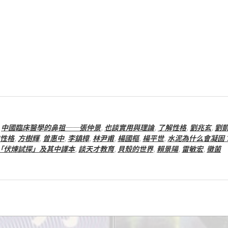
,
中國臨床醫學的鼻祖──張仲景
,
也談實用與理論
,
了解性格
,
劉兆玄
,
劉
性格
,
方樹輝
,
曾惠中
,
李鎮樟
,
林尹甫
,
楊國樞
,
楊平世
,
水泥為什么會凝固
「伏煉試探」及其中譯本
,
談天才教育
,
貝殼的世界
,
賴景陽
,
雷敏宏
,
黴菌