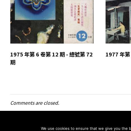
1975 年第 6 卷第 12 期 - 總號第 72
1977 年第
期
Comments are closed.
We use cookies to ensure that we give you the be