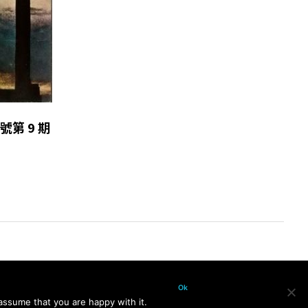
總號第 9 期
Ok
assume that you are happy with it.