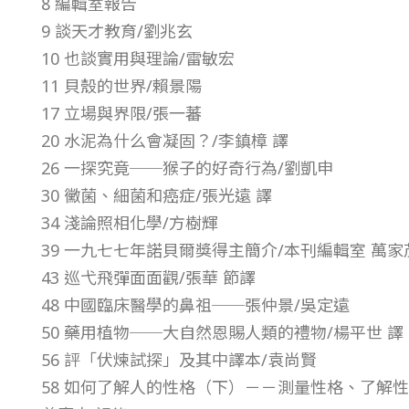
8 編輯室報告
7
9 談天才教育/劉兆玄
10 也談實用與理論/雷敏宏
年
11 貝殼的世界/賴景陽
17 立場與界限/張一蕃
第
20 水泥為什么會凝固？/李鎮樟 譯
26 一探究竟──猴子的好奇行為/劉凱申
8
30 黴菌、細菌和癌症/張光遠 譯
34 淺論照相化學/方樹輝
卷
39 一九七七年諾貝爾獎得主簡介/本刊編輯室 萬家
第
43 巡弋飛彈面面觀/張華 節譯
48 中國臨床醫學的鼻祖──張仲景/吳定遠
1
50 藥用植物──大自然恩賜人類的禮物/楊平世 譯
56 評「伏煉試探」及其中譯本/袁尚賢
2
58 如何了解人的性格（下）－－測量性格、了解性