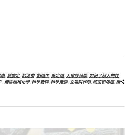
凱申
,
劉廣定
,
劉源俊
,
劉遠中
,
吳定遠
,
大家談科學
,
如何了解人的性
？
,
淺論照相化學
,
科學新粹
,
科學走廊
,
立場與界限
,
細菌和癌症
,
編