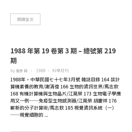
閱讀全文
1988 年第 19 卷第 3 期 – 總號第 219
期
by
1988
科學月刊
裔彥 蘇
1988年，中華民國七十七年3月號 雜誌目錄 164 談計
算機素養的教育/謝清俊 166 生物的資訊世界/馬志欽
168 有機計算機與生物晶片/江晃榮 173 生物電子學應
用又一例──免疫型生物感測器/江晃榮 胡慶祥 176
嶄新的分子計算術/馬志欽 185 視覺資訊系統（一）
──視覺細胞的 ...