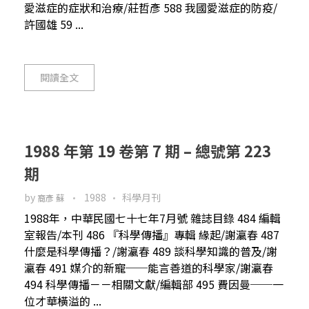
愛滋症的症狀和治療/莊哲彥 588 我國愛滋症的防疫/
許國雄 59 ...
閱讀全文
1988 年第 19 卷第 7 期 – 總號第 223
期
by
1988
科學月刊
裔彥 蘇
1988年，中華民國七十七年7月號 雜誌目錄 484 編輯
室報告/本刊 486 『科學傳播』專輯 緣起/謝瀛春 487
什麼是科學傳播？/謝瀛春 489 談科學知識的普及/謝
瀛春 491 媒介的新寵──能言善道的科學家/謝瀛春
494 科學傳播－－相關文獻/編輯部 495 費因曼──一
位才華橫溢的 ...