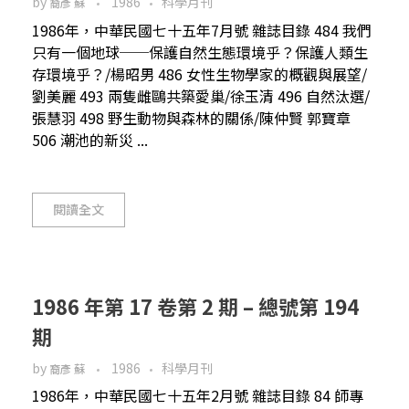
by
1986
科學月刊
裔彥 蘇
1986年，中華民國七十五年7月號 雜誌目錄 484 我們
只有一個地球──保護自然生態環境乎？保護人類生
存環境乎？/楊昭男 486 女性生物學家的概觀與展望/
劉美麗 493 兩隻雌鷗共築愛巢/徐玉清 496 自然汰選/
張慧羽 498 野生動物與森林的關係/陳仲賢 郭寶章
506 潮池的新災 ...
閱讀全文
1986 年第 17 卷第 2 期 – 總號第 194
期
by
1986
科學月刊
裔彥 蘇
1986年，中華民國七十五年2月號 雜誌目錄 84 師專