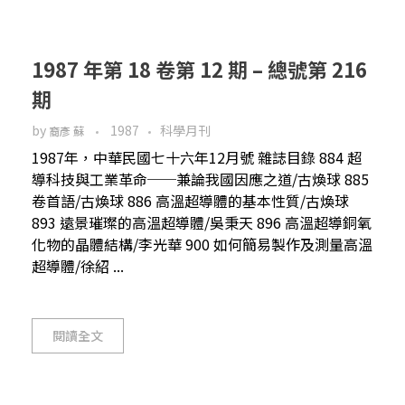
1987 年第 18 卷第 12 期 – 總號第 216
期
by
1987
科學月刊
裔彥 蘇
1987年，中華民國七十六年12月號 雜誌目錄 884 超
導科技與工業革命──兼論我國因應之道/古煥球 885
卷首語/古煥球 886 高溫超導體的基本性質/古煥球
893 遠景璀璨的高溫超導體/吳秉天 896 高溫超導銅氧
化物的晶體結構/李光華 900 如何簡易製作及測量高溫
超導體/徐紹 ...
閱讀全文