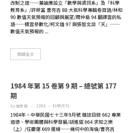
改制之道──兼論應設立「數學與資訊系」及「科學
教育系」/許榮富 曹亮吉 88 大氣科學專輯卷首語/林和
90 數值天氣預報的回顧與展望/周仲島 94 翻譯雲的私
語──積雲參數化/柯文雄 97 與張智北談「天」──
數值天氣預報的 ...
閱讀全文
1984 年第 15 卷第 9 期 – 總號第 177
期
by
1984
科學月刊
裔彥 蘇
1984年，中華民國七十三年9月號 雜誌目錄 662 專業
道德、學術團體與科學發展/胡進錕 664 求知之樂
（上）/任慶運 669 擺線──幾何中的海倫/曹亮吉