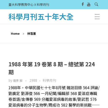
臺大科學教育中心 X 科學月刊
科學月刊五十年大全
Home
林雪蕙
1988 年第 19 卷第 8 期 – 總號第 224
期
by
1988
科學月刊
裔彥 蘇
1988年，中華民國七十七年8月號 雜誌目錄 564 評論/
劉廣定 劉源俊 566 一月紀聞/編輯部 568 愛滋症專輯
卷首語/金傳春 569 分離愛滋病毒的故事/劉武哲 576
愛滋病毒的分子生物學/周成功 582 醫學的新挑戰──