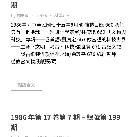
期
by
1986
科學月刊
裔彥 蘇
1986年，中華民國七十五年9月號 雜誌目錄 660 我們
只有一個地球——別讓化學蒙冤/林遵遠 662 「文物與
科技」專輯——卷首語/劉廣定 663 故宮裡的科技世界
——工藝。文明。考古。科技/張世賢 671 古紙之旅
——談古紙特性及保存之道/余敦平 676 紙裡乾坤——
從故宮文物談紙張/周 ...
閱讀全文
1986 年第 17 卷第 7 期 – 總號第 199
期