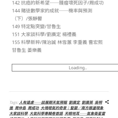
142 抗癌的新希望──腫瘤壞死因子/周成功
總
144 賭徒數學家的成就──機率與預測
號
（下）/張靜嚳
149 特定點突變/甘魯生
第
151 大家談科學/劉廣定 楊禮義
155 科學新粹/陳治誠 林雪蕙 李重義 曹宏熙
1
甘魯生 姜樂義
9
Loading...
4
期
Tags:
人有遠慮──談展期天氣預報
,
劉廣定
,
劉廣英
,
吳明
進
,
周仲島
,
周成功
,
大塊噫氣的奇景：聖嬰／南方振盪現象
,
大家談科學
,
大氣科學專輯卷首語
,
天眼地耳──氣象衛星雷