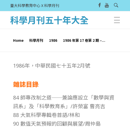
臺大科學教育中心 X 科學月刊
科學月刊五十年大全
Home
科學月刊
1986
1986 年第 17 卷第 2 期 –...
1
1986年，中華民國七十五年2月號
9
雜誌目錄
8
84 師專改制之道──兼論應設立「數學與資
6
訊系」及「科學教育系」/許榮富 曹亮吉
88 大氣科學專輯卷首語/林和
年
90 數值天氣預報的回顧與展望/周仲島