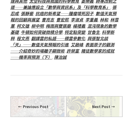
達與其他
,
太空科技與我國的科學教育
,
姜樂義
,
師專改制之
道──兼論應設立「數學與資訊系」及「科學教育系」
,
張
忍成
,
張靜嚳
,
抗癌的新希望──腫瘤壞死因子
,
數值天氣預
報的回顧與展望
,
曹亮吉
,
曹宏熙
,
李淑貞
,
李重義
,
林和
,
林雪
蕙
,
柯文雄
,
柳中明
,
梅雨與雙張廟
,
楊禮義
,
混沌現象的數學
基礎
,
牛頓如何突破微積分學
,
特定點突變
,
甘魯生
,
科學新
粹
,
程文燕
,
翻譯雲的私語──積雲參數化
,
與張智北談
「天」──數值天氣預報的引進
,
艾啟峰
,
表面原子的觀測
──介紹奇妙的場離子顯微術
,
許榮富
,
賭徒數學家的成就
──機率與預測（下）
,
陳治誠
Previous Post
Next Post