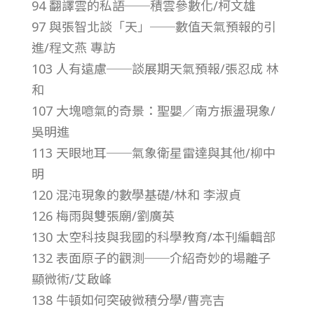
94 翻譯雲的私語──積雲參數化/柯文雄
第
97 與張智北談「天」──數值天氣預報的引
進/程文燕 專訪
1
103 人有遠慮──談展期天氣預報/張忍成 林
和
7
107 大塊噫氣的奇景：聖嬰／南方振盪現象/
卷
吳明進
113 天眼地耳──氣象衛星雷達與其他/柳中
第
明
120 混沌現象的數學基礎/林和 李淑貞
2
126 梅雨與雙張廟/劉廣英
130 太空科技與我國的科學教育/本刊編輯部
期
132 表面原子的觀測──介紹奇妙的場離子
顯微術/艾啟峰
–
138 牛頓如何突破微積分學/曹亮吉