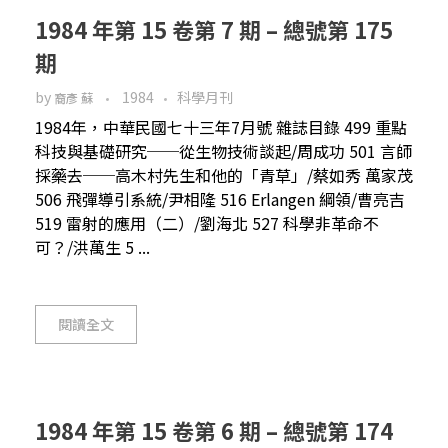
1984 年第 15 卷第 7 期 – 總號第 175
期
by
1984
科學月刊
裔彥 蘇
1984年，中華民國七十三年7月號 雜誌目錄 499 重點
科技與基礎研究──從生物技術談起/周成功 501 言師
採藥去──高木村先生和他的「青草」/蔡如秀 萬家茂
506 飛彈導引系統/尹相隆 516 Erlangen 綱領/曹亮吉
519 雷射的應用（二）/劉海北 527 科學非革命不
可？/洪萬生 5 ...
閱讀全文
1984 年第 15 卷第 6 期 – 總號第 174