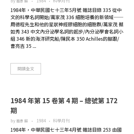
by
1984
科學月刊
裔彥 蘇
1984年，中華民國七十三年5月號 雜誌目錄 335 從中
文的科學名詞開始/萬家茂 336 細胞培養的新領域──
周德程先生和他的星狀神經膠細胞的細胞群/萬家茂 蔡
如秀 343 中文內分泌學名詞的起步/內分泌學會名詞小
組 346 新的海洋研究船/陳民本 350 Achilles的腳跟/
曹亮吉 35 ...
閱讀全文
1984 年第 15 卷第 4 期 – 總號第 172
期
by
1984
科學月刊
裔彥 蘇
1984年，中華民國七十三年4月號 雜誌目錄 253 由國