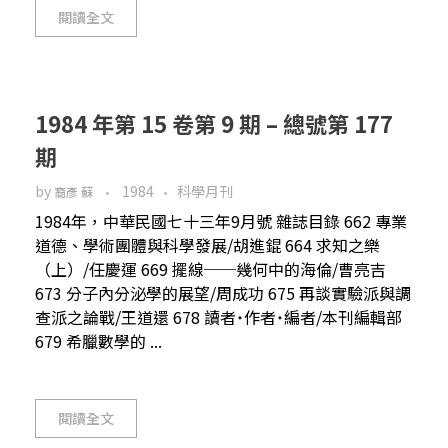
閱讀全文
1984 年第 15 卷第 9 期 – 總號第 177
期
by
1984
科學月刊
裔彥 蘇
1984年，中華民國七十三年9月號 雜誌目錄 662 專業
道德、學術團體與科學發展/胡進錕 664 求知之樂
（上）/任慶運 669 擺線──幾何中的海倫/曹亮吉
673 分子內分泌學的展望/周成功 675 再談實驗派與調
查派之論戰/王道還 678 讀者˙作者˙編者/本刊編輯部
679 希臘數學的 ...
閱讀全文