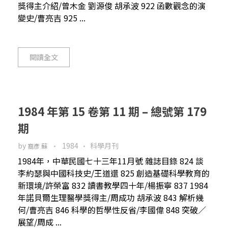
獎得主介紹/曾木金 劉源俊 胡承波 922 函數觀念的演
變史/曹亮吉 925 ...
閱讀全文
1984 年第 15 卷第 11 期 – 總號第 179
期
by
1984
科學月刊
裔彥 蘇
1984年，中華民國七十三年11月號 雜誌目錄 824 談
李約瑟與中國科技史/王道還 825 創造基礎科學教育的
新環境/許榮富 832 讀書教學四十年/楊振寧 837 1984
年諾貝爾生理醫學獎得主/周成功 胡承波 843 解析幾
何/曹亮吉 846 科學的哲學性反省/李國偉 848 突破／
展望/周成 ...