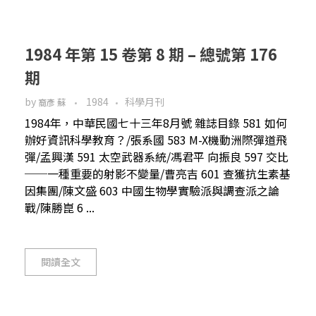
1984 年第 15 卷第 8 期 – 總號第 176
期
by
1984
科學月刊
裔彥 蘇
1984年，中華民國七十三年8月號 雜誌目錄 581 如何
辦好資訊科學教育？/張系國 583 M-X機動洲際彈道飛
彈/孟興漢 591 太空武器系統/馮君平 向振良 597 交比
──一種重要的射影不變量/曹亮吉 601 查獲抗生素基
因集團/陳文盛 603 中國生物學實驗派與調查派之論
戰/陳勝崑 6 ...
閱讀全文