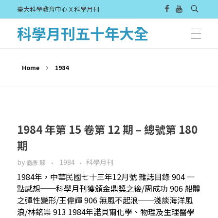
臺大科學教育中心 X 科學月刊
科學月刊五十年大全
Home
1984
1984 年第 15 卷第 12 期 – 總號第 180
期
by
1984
科學月刊
裔彥 蘇
1984年，中華民國七十三年12月號 雜誌目錄 904 一
點感想──科學月刊獲頒金鼎獎之後/周成功 906 船體
之彈性變形/王偉輝 906 無風不起浪──淺談海洋風
浪/林銘崇 913 1984年諾貝爾化學、物理及生理醫學