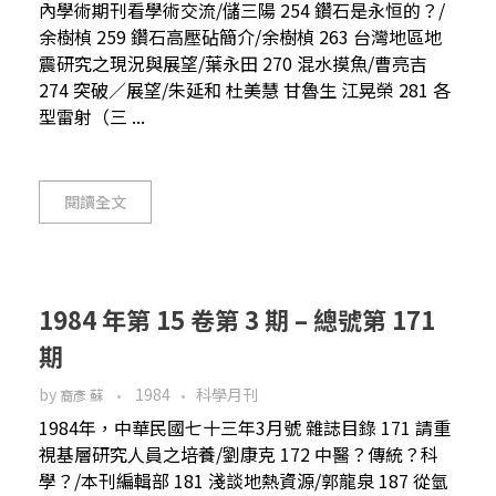
內學術期刊看學術交流/儲三陽 254 鑽石是永恒的？/
余樹楨 259 鑽石高壓砧簡介/余樹楨 263 台灣地區地
震研究之現況與展望/葉永田 270 混水摸魚/曹亮吉
274 突破／展望/朱延和 杜美慧 甘魯生 江晃榮 281 各
型雷射（三 ...
閱讀全文
1984 年第 15 卷第 3 期 – 總號第 171
期
by
1984
科學月刊
裔彥 蘇
1984年，中華民國七十三年3月號 雜誌目錄 171 請重
視基層研究人員之培養/劉康克 172 中醫？傳統？科
學？/本刊編輯部 181 淺談地熱資源/郭龍泉 187 從氫