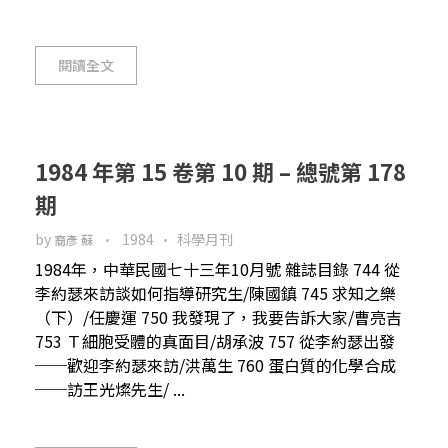
閱讀全文
1984 年第 15 卷第 10 期 – 總號第 178
期
by
1984
科學月刊
裔彥 蘇
1984年，中華民國七十三年10月號 雜誌目錄 744 從
李約瑟來訪談如何指導研究生/陳國鎮 745 求知之樂
（下）/任慶運 750 我發現了，我要告訴大家/曹亮吉
753 Ｔ細胞受體的真面目/胡承波 757 從李約瑟出發
──歡迎李約瑟來訪/洪萬生 760 蛋白質的化學合成
──訪王光燦先生/ ...