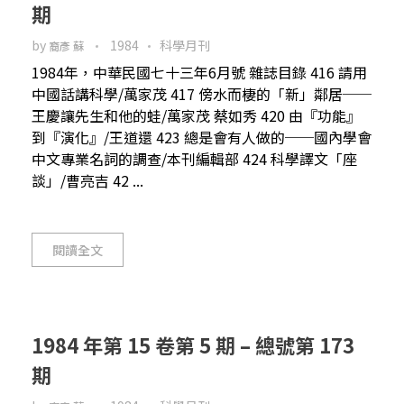
期
by
1984
科學月刊
裔彥 蘇
1984年，中華民國七十三年6月號 雜誌目錄 416 請用
中國話講科學/萬家茂 417 傍水而棲的「新」鄰居──
王慶讓先生和他的蛙/萬家茂 蔡如秀 420 由『功能』
到『演化』/王道還 423 總是會有人做的──國內學會
中文專業名詞的調查/本刊編輯部 424 科學譯文「座
談」/曹亮吉 42 ...
閱讀全文
1984 年第 15 卷第 5 期 – 總號第 173
期