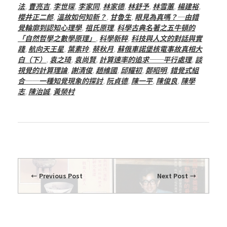
法
,
曹亮吉
,
李世琛
,
李家同
,
林家德
,
林舒予
,
林雪蕙
,
楊建裕
,
櫻井正二郎
,
溫故如何知新？
,
甘魯生
,
眼見為真嗎？─由錯
覺輪廓到認知心理學
,
祖氏原理
,
科學古典名著之五牛頓的
「自然哲學之數學原理」
,
科學新粹
,
科技與人文的對話與實
踐
,
航向天王星
,
葉素玲
,
蔡秋月
,
蘇俄車諾堡核電事故真相大
白（下）
,
袁之琦
,
袁尚賢
,
計算速率的追求──平行處理
,
談
視覺的計算理論
,
謝清俊
,
趙維國
,
邱耀初
,
鄭昭明
,
錯覺式組
合──一種知覺現象的探討
,
阮貞德
,
陳一平
,
陳俊良
,
陳學
志
,
陳治誠
,
黃榮村
Previous Post
Next Post