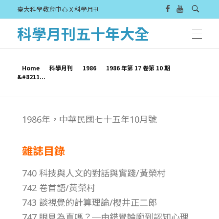
臺大科學教育中心 X 科學月刊
科學月刊五十年大全
Home
科學月刊
1986
1986 年第 17 卷第 10 期
&#8211...
1
1986年，中華民國七十五年10月號
9
雜誌目錄
8
740 科技與人文的對話與實踐/黃榮村
6
742 卷首語/黃榮村
743 談視覺的計算理論/櫻井正二郎
年
747 眼見為真嗎？─由錯覺輪廓到認知心理