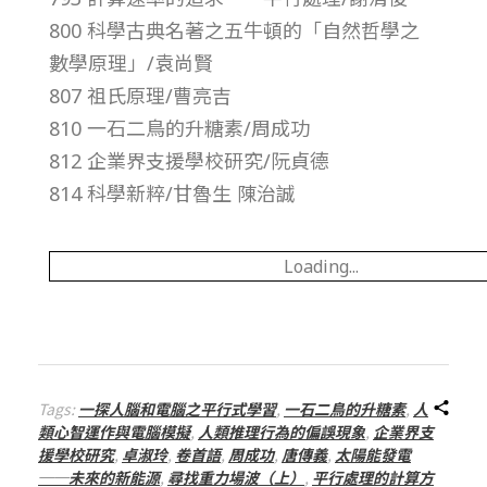
800 科學古典名著之五牛頓的「自然哲學之
–
數學原理」/袁尚賢
總
807 祖氏原理/曹亮吉
810 一石二鳥的升糖素/周成功
號
812 企業界支援學校研究/阮貞德
814 科學新粹/甘魯生 陳治誠
第
Loading...
2
0
2
Tags:
一探人腦和電腦之平行式學習
,
一石二鳥的升糖素
,
人
類心智運作與電腦模擬
,
人類推理行為的偏誤現象
,
企業界支
期
援學校研究
,
卓淑玲
,
卷首語
,
周成功
,
唐傳義
,
太陽能發電
──未來的新能源
,
尋找重力場波（上）
,
平行處理的計算方