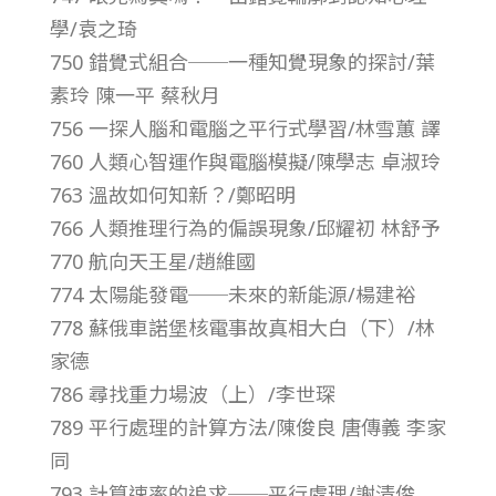
學/袁之琦
第
750 錯覺式組合──一種知覺現象的探討/葉
素玲 陳一平 蔡秋月
1
756 一探人腦和電腦之平行式學習/林雪蕙 譯
760 人類心智運作與電腦模擬/陳學志 卓淑玲
7
763 溫故如何知新？/鄭昭明
卷
766 人類推理行為的偏誤現象/邱耀初 林舒予
770 航向天王星/趙維國
第
774 太陽能發電──未來的新能源/楊建裕
778 蘇俄車諾堡核電事故真相大白（下）/林
1
家德
786 尋找重力場波（上）/李世琛
0
789 平行處理的計算方法/陳俊良 唐傳義 李家
同
期
793 計算速率的追求──平行處理/謝清俊