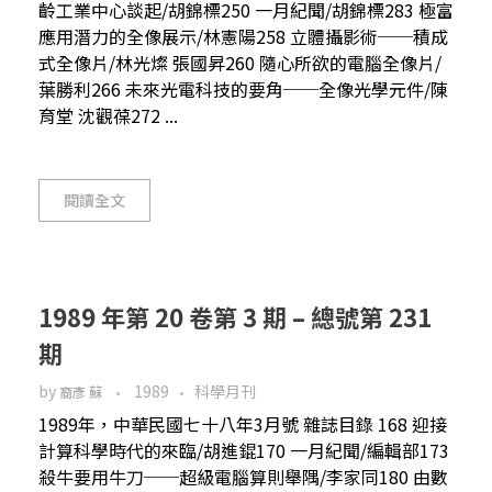
齡工業中心談起/胡錦標250 一月紀聞/胡錦標283 極富
應用潛力的全像展示/林憲陽258 立體攝影術──積成
式全像片/林光燦 張國昇260 隨心所欲的電腦全像片/
葉勝利266 未來光電科技的要角──全像光學元件/陳
育堂 沈觀葆272 ...
閱讀全文
1989 年第 20 卷第 3 期 – 總號第 231
期
by
1989
科學月刊
裔彥 蘇
1989年，中華民國七十八年3月號 雜誌目錄 168 迎接
計算科學時代的來臨/胡進錕170 一月紀聞/編輯部173
殺牛要用牛刀──超級電腦算則舉隅/李家同180 由數