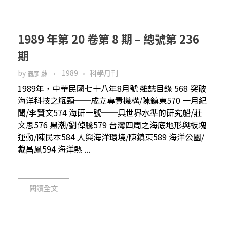
1989 年第 20 卷第 8 期 – 總號第 236
期
by
1989
科學月刊
裔彥 蘇
1989年，中華民國七十八年8月號 雜誌目錄 568 突破
海洋科技之瓶頸──成立專責機構/陳鎮東570 一月紀
聞/李賢文574 海研一號──具世界水準的研究船/莊
文思576 黑潮/劉倬騰579 台灣四周之海底地形與板塊
運動/陳民本584 人與海洋環境/陳鎮東589 海洋公園/
戴昌鳳594 海洋熱 ...
閱讀全文