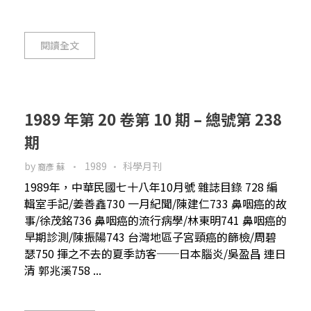
閱讀全文
1989 年第 20 卷第 10 期 – 總號第 238
期
by
1989
科學月刊
裔彥 蘇
1989年，中華民國七十八年10月號 雜誌目錄 728 編
輯室手記/姜善鑫730 一月紀聞/陳建仁733 鼻咽癌的故
事/徐茂銘736 鼻咽癌的流行病學/林東明741 鼻咽癌的
早期診測/陳振陽743 台灣地區子宮頸癌的篩檢/周碧
瑟750 揮之不去的夏季訪客──日本腦炎/吳盈昌 連日
清 郭兆溪758 ...