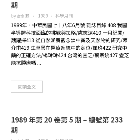
期
by
1989
科學月刊
裔彥 蘇
1989年，中華民國七十八年6月號 雜誌目錄 408 我國
半導體科技面臨的挑戰與策略/慮志遠410 一月紀聞/
魏耀揮413 從自然涵養觀念談中藥及天然物的研究/陳
介甫419 生草藥在醫療系統中的定位/崔玖422 研究中
藥的正確方法/楊玲玲424 台灣的靈芝/蔡宗統427 靈芝
能抗腫瘤嗎 ...
閱讀全文
1989 年第 20 卷第 5 期 – 總號第 233
期