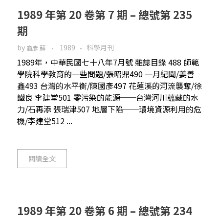
1989 年第 20 卷第 7 期 – 總號第 235
期
by
1989
科學月刊
裔彥 蘇
1989年，中華民國七十八年7月號 雜誌目錄 488 師範
學院科學教育的一些問題/張昭鼎490 一月紀聞/姜善
鑫493 台灣的水平衡/陳國彥497 花蓮溪的河流襲奪/徐
鐵良 李建堂501 零污染的能源──台灣河川蘊藏的水
力/石再添 張瑞津507 地層下陷──環境資源利用的危
機/李建堂512 ...
閱讀全文
1989 年第 20 卷第 6 期 – 總號第 234