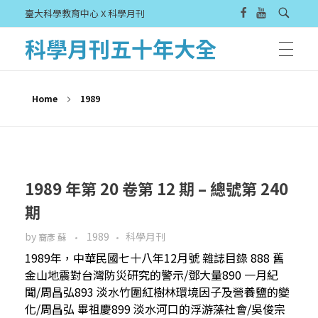
臺大科學教育中心 X 科學月刊
科學月刊五十年大全
Home
1989
1989 年第 20 卷第 12 期 – 總號第 240
期
by
1989
科學月刊
裔彥 蘇
1989年，中華民國七十八年12月號 雜誌目錄 888 舊
金山地震對台灣防災研究的警示/鄧大量890 一月紀
聞/周昌弘893 淡水竹圍紅樹林環境因子及營養鹽的變
化/周昌弘 畢祖慶899 淡水河口的浮游藻社會/吳俊宗