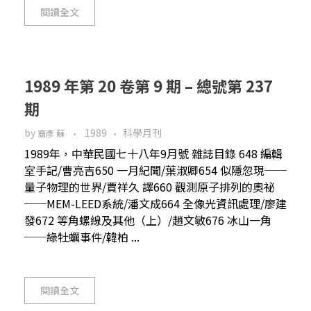
閱讀全文
1989 年第 20 卷第 9 期 – 總號第 237
期
by
1989
科學月刊
裔彥 蘇
1989年，中華民國七十八年9月號 雜誌目錄 648 編輯
室手記/曹亮吉650 一月紀聞/葉淑卿654 似隱忽現──
量子物理的世界/賈祥久 譯660 觀測原子排列的奧祕
──MEM-LEED系統/潘文成664 全像光資訊處理/廖建
發672 等角螺線及其他（上）/趙文敏676 冰山一角
──綠牡蠣事件/韓柏 ...
閱讀全文