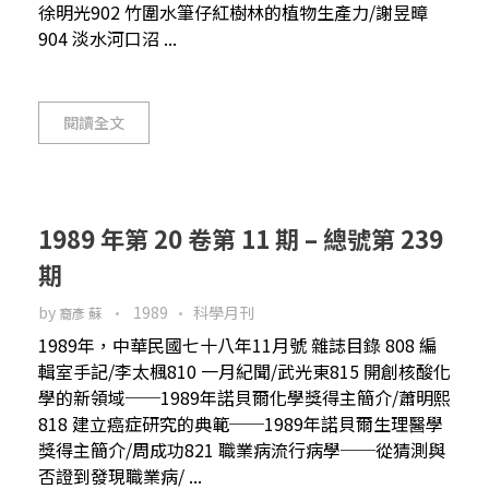
徐明光902 竹圍水筆仔紅樹林的植物生產力/謝昱暲
904 淡水河口沼 ...
閱讀全文
1989 年第 20 卷第 11 期 – 總號第 239
期
by
1989
科學月刊
裔彥 蘇
1989年，中華民國七十八年11月號 雜誌目錄 808 編
輯室手記/李太楓810 一月紀聞/武光東815 開創核酸化
學的新領域──1989年諾貝爾化學獎得主簡介/蕭明熙
818 建立癌症研究的典範──1989年諾貝爾生理醫學
獎得主簡介/周成功821 職業病流行病學──從猜測與
否證到發現職業病/ ...