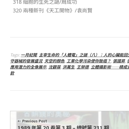
318 細胞的生死之謎/周成功
期
320 兩種新刊《天工開物》/袁尚賢
–
總
號
Tags:
一月紀聞
,
主宰生命的「人體電」之謎（八）：人的心臟能回
守器械的發展盛況
,
天空的顏色
,
工業化學污染使你致癌？
,
張國昇
,
應用潛力的全像展示
,
沈觀葆
,
洪萬生
,
王榮德
,
立體攝影術──積成
第
欽
2
3
2
Previous Post
1989 年第 20 卷第 3 期 – 總號第 231 期