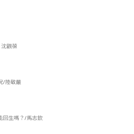
 沈觀葆
況/陸敬嚴
能回生嗎？/馬志欽