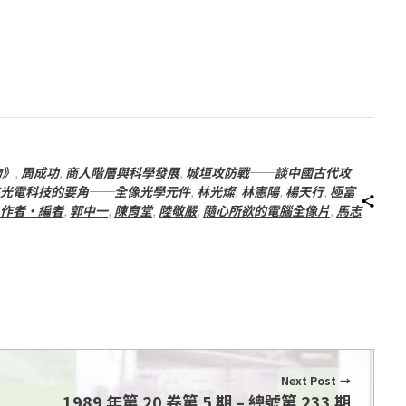
物》
,
周成功
,
商人階層與科學發展
,
城垣攻防戰──談中國古代攻
光電科技的要角──全像光學元件
,
林光燦
,
林憲陽
,
楊天行
,
極富
作者‧編者
,
郭中一
,
陳育堂
,
陸敬嚴
,
隨心所欲的電腦全像片
,
馬志
Next Post
1989 年第 20 卷第 5 期 – 總號第 233 期