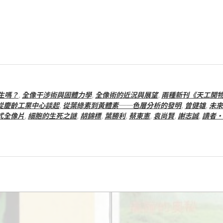
生嗎？
,
全像干涉術與固體力學
,
全像術的近況與展望
,
兩種新刊《天工開
從慶齡工業中心談起
,
從葉綠素到黃體素──色層分析的發明
,
曾健雄
,
未來
式全像片
,
細胞的生死之謎
,
胡錦標
,
葉勝利
,
蔡東憲
,
袁尚賢
,
謝志誠
,
讀者‧