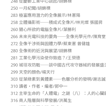
248 從慶齡工業中心談起/胡錦標
9
250 一月紀聞/胡錦標
283 極富應用潛力的全像展示/林憲陽
年
258 立體攝影術──積成式全像片/林光燦 張國昇
260 隨心所欲的電腦全像片/葉勝利
第
266 未來光電科技的要角──全像光學元件/陳育堂
272 全像干涉術與固體力學/蔡東憲 曾健雄
2
280 全像術的近況與展望/胡錦標
281 工業化學污染使你致癌？/王榮德
0
290 城垣攻防戰──談中國古代攻守器械的發展盛
卷
299 天空的顏色/楊天行
303 從葉綠素到黃體素──色層分析的發明/謝志誠
第
310 讀者‧作者‧編者/郭中一
312 主宰生命的「人體電」之謎（八）：人的心臟
4
316 商人階層與科學發展/洪萬生