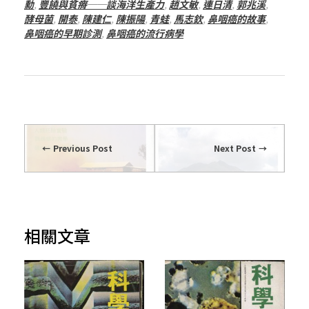
勳
,
豐饒與貧瘠──談海洋生產力
,
趙文敏
,
連日清
,
郭兆溪
,
酵母菌
,
開泰
,
陳建仁
,
陳振陽
,
青蛙
,
馬志欽
,
鼻咽癌的故事
,
鼻咽癌的早期診測
,
鼻咽癌的流行病學
Previous Post
Next Post
相關文章