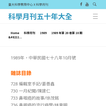
臺大科學教育中心 X 科學月刊
科學月刊五十年大全
Home
科學月刊
1989
1989 年第 20 卷第 10 期
&#8211...
1
1989年，中華民國七十八年10月號
9
雜誌目錄
8
728 編輯室手記/姜善鑫
9
730 一月紀聞/陳建仁
733 鼻咽癌的故事/徐茂銘
年
736 鼻咽癌的流行病學/林東明