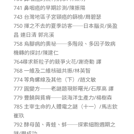
741 鼻咽癌的早期診測/陳振陽
第
743 台灣地區子宮頸癌的篩檢/周碧瑟
750 揮之不去的夏季訪客──日本腦炎/吳盈
2
昌 連日清 郭兆溪
758 烏腳病的奧祕──多階段、多因子致病
0
機轉的探討/陳建仁
卷
764尋求新粒子的競爭火花/謝奇勳 譯
768 一維及二維核磁共振/林英智
第
774 等角螺線及其他（下）/趙文敏
777 圓變方──老謎題現新曙光/石厚高 譯
1
779 豐饒與貧瘠──談海洋生產力/楊樹森
785 主宰生命的人體電之謎（十一）/馬志欽
0
崔玖
792 酵母菌、青蛙、蚌──探索細胞週期之
期
謎/周成功