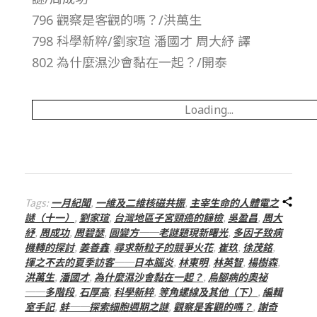
796 觀察是客觀的嗎？/洪萬生
–
798 科學新粹/劉家瑄 潘國才 周大紓 譯
總
802 為什麼濕沙會黏在一起？/開泰
號
Loading...
第
2
Tags:
一月紀聞
,
一維及二維核磁共振
,
主宰生命的人體電之
3
謎（十一）
,
劉家瑄
,
台灣地區子宮頸癌的篩檢
,
吳盈昌
,
周大
紓
,
周成功
,
周碧瑟
,
圓變方──老謎題現新曙光
,
多因子致病
機轉的探討
,
姜善鑫
,
尋求新粒子的競爭火花
,
崔玖
,
徐茂銘
,
8
揮之不去的夏季訪客──日本腦炎
,
林東明
,
林英智
,
楊樹森
,
洪萬生
,
潘國才
,
為什麼濕沙會黏在一起？
,
烏腳病的奧祕
期
──多階段
,
石厚高
,
科學新粹
,
等角螺線及其他（下）
,
編輯
室手記
,
蚌──探索細胞週期之謎
,
觀察是客觀的嗎？
,
謝奇