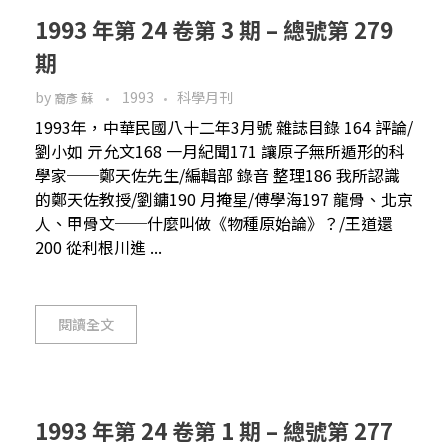
1993 年第 24 卷第 3 期 – 總號第 279
期
by
1993
科學月刊
裔彥 蘇
1993年，中華民國八十二年3月號 雜誌目錄 164 評論/
劉小如 亓允文168 一月紀聞171 讓原子無所遁形的科
學家──鄭天佐先生/編輯部 錄音 整理186 我所認識
的鄭天佐教授/劉鏞190 月掩星/傅學海197 龍骨、北京
人、甲骨文──什麼叫做《物種原始論》？/王道還
200 從利根川進 ...
閱讀全文
1993 年第 24 卷第 1 期 – 總號第 277