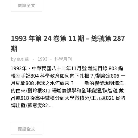
閱讀全文
1993 年第 24 卷第 11 期 – 總號第 287
期
by
1993
科學月刊
裔彥 蘇
1993年，中華民國八十二年11月號 雜誌目錄 803 編
輯室手記804 科學教育如何向下扎根？/劉廣定806 一
月紀聞808 地球之水何處來？──新的模型說明海洋
的由來/劉玲根812 珊瑚氣候學和全球變遷/陳智蘊 戴
昌鳳818 從高中微積分到大學微積分/王九逵821 從賭
博出發/蘇意雯82 ...
閱讀全文