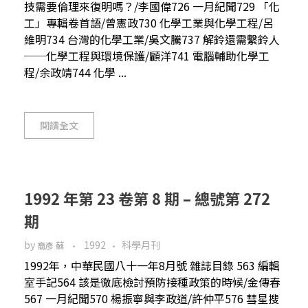
技需要倫理來復明嗎？/李國偉726 一月紀聞729 「化
工」專輯卷首語/曾憲政730 化學工業與化學工程/呂
維明734 台灣的化學工業/吳文騰737 解鈴還需繫鈴人
──化學工程與環境保護/顧洋741 電腦輔助化學工
程/余政靖744 化學 ...
閱讀全文
1992 年第 23 卷第 8 期 – 總號第 272
期
by
1992
科學月刊
裔彥 蘇
1992年，中華民國八十一年8月號 雜誌目錄 563 編輯
室手記564 該是徹底檢討預防接種政策的時候/金傳春
567 一月紀聞570 楊振寧與李政道/許仲平576 彗星搜