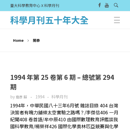
臺大科學教育中心 X 科學月刊
科學月刊五十年大全
Home
開泰
1994 年第 25 卷第 6 期 – 總號第 294
期
by
1994
科學月刊
裔彥 蘇
1994年，中華民國八十三年6月號 雜誌目錄 404 台灣
決策者有魄力舖條太空實驗之路嗎？/李傑信406 一月
紀聞408 卷首語/牟中原410 由國際數理教育評鑑談我
國科學教育/楊榮祥426 國際化學奧林匹亞競賽與化學