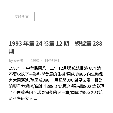
閱讀全文
1993 年第 24 卷第 12 期 – 總號第 288
期
by
1993
科學月刊
裔彥 蘇
1993年，中華民國八十二年12月號 雜誌目錄 884 請
不要吹熄了基礎科學發展的生機/周成功885 向生態保
育大國邁進/陳國成888 一月紀聞890 雙星波霎、相對
論與重力輻射/倪維斗898 DNA聚合/張南驥902 誰發現
了不連續基因？諾貝爾獎的另一章/周成功906 怎樣培
育科學研究人 ...