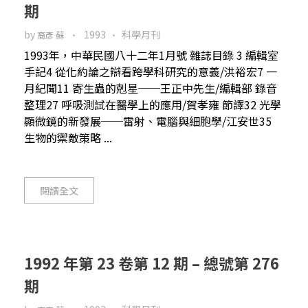
期
by
1993
科學月刊
裔彥 蘇
1993年，中華民國八十二年1月號 雜誌目錄 3 編輯室
手記4 從化約論之辯看跨學科研究的意義/洪裕宏7 一
月紀聞11 寄生蟲的剋星──王正中先生/編輯部 錄音
整理27 呼吸測試在醫學上的應用/賀孝雍 節譯32 光學
顯微鏡的新發展──雷射、電腦與細胞學/江安世35
生物的禦敵策略 ...
閱讀全文
1992 年第 23 卷第 12 期 – 總號第 276
期