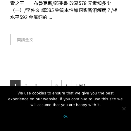
索之王──布魯克斯/郭兆書 改寫578 元素知多少
（一）/李仲文 譯585 物質本性如何影響溶解度？/楊
水平592 金屬銅的 ...
閱讀全文
1
2
3
...
6
Last
We use cookies to ensure that we give you the best
experience on our website. If you continue to use this site we
will assume that you are happy with it.
© 2026 科學月刊五十年大全 All
Ok
rights reserved.