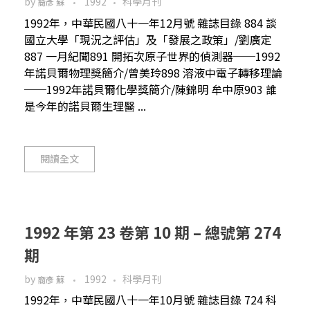
by
1992
科學月刊
裔彥 蘇
1992年，中華民國八十一年12月號 雜誌目錄 884 談
國立大學「現況之評估」及「發展之政策」/劉廣定
887 一月紀聞891 開拓次原子世界的偵測器──1992
年諾貝爾物理獎簡介/曾美玲898 溶液中電子轉移理論
──1992年諾貝爾化學獎簡介/陳錦明 牟中原903 誰
是今年的諾貝爾生理醫 ...
閱讀全文
1992 年第 23 卷第 10 期 – 總號第 274
期
by
1992
科學月刊
裔彥 蘇
1992年，中華民國八十一年10月號 雜誌目錄 724 科