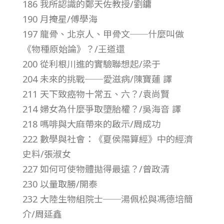
186 我所認識的鄭天佐教授/劉鏞
第
190 月掩星/傅學海
197 龍骨、北京人、甲骨文──什麼叫做
2
《物種原始論》？/王道還
200 從利根川進的實驗聯想起/梁于
4
204 未來的挑戰──愛滋病/陳寶蓮 譯
卷
211 天下致癌物十常五、六？/袁尚賢
214 婦女為什麼爭取墮胎權？/吳海音 譯
第
218 嗎啡與大麻帶來的啟示/周成功
222 數學與社會：《夏侯陽算經》中的經濟
3
史料/張淑女
227 如何可使物體拋得最遠？/曾政清
期
230 以量取勝/開泰
232 大陸生物組院士──湯佩松與馮德培簡
–
介/周延鑫