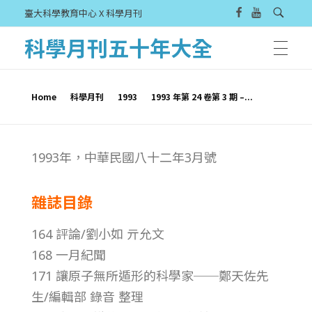
臺大科學教育中心 X 科學月刊
科學月刊五十年大全
Home
科學月刊
1993
1993 年第 24 卷第 3 期 –...
1
1993年，中華民國八十二年3月號
9
雜誌目錄
9
164 評論/劉小如 亓允文
3
168 一月紀聞
171 讓原子無所遁形的科學家──鄭天佐先
年
生/編輯部 錄音 整理