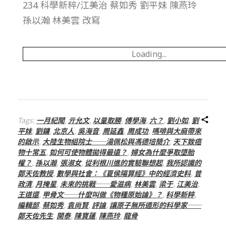
234 科學新粹/江美治 蔡如秀 劉平妹 陳燕玲
總
孫以瀚 林美雲 改寫
號
Loading...
第
2
7
Tags:
一月紀聞
,
亓允文
,
以量取勝
,
傅學海
,
六？
,
劉小如
,
劉
平妹
,
劉鏞
,
北京人
,
吳海音
,
周延鑫
,
周成功
,
嗎啡與大麻帶來
的啟示
,
大陸生物組院士──湯佩松與馮德培簡介
,
天下致癌
9
物十常五
,
如何可使物體拋得最遠？
,
婦女為什麼爭取墮胎
權？
,
孫以瀚
,
張淑女
,
從利根川進的實驗聯想起
,
我所認識的
期
鄭天佐教授
,
數學與社會：《夏侯陽算經》中的經濟史料
,
曾
政清
,
月掩星
,
未來的挑戰──愛滋病
,
林美雲
,
梁于
,
江美治
,
王道還
,
甲骨文──什麼叫做《物種原始論》？
,
科學新粹
,
編輯部
,
蔡如秀
,
袁尚賢
,
評論
,
讓原子無所遁形的科學家──
鄭天佐先生
,
開泰
,
陳寶蓮
,
陳燕玲
,
龍骨