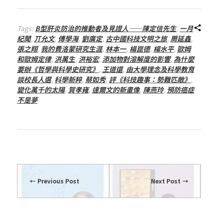
總
Tags:
B型肝炎防治的推動者及見證人——陳定信先生
,
一月
號
紀聞
,
丌允文
,
傅學海
,
劉廣定
,
古中國科技文明之旅
,
周延鑫
,
張之翔
,
我的費洛蒙研究生涯
,
林本一
,
楊崑德
,
楊水平
,
歐姆
第
和歐姆定律
,
洪萬生
,
洪裕宏
,
添加物對溶解度的影響
,
為什麼
要辦《哲學與科學史研究》
,
王道還
,
由大學理念及科學教育
談校長人選
,
科學新粹
,
蔡如秀
,
評《科技趣事：勢難匹敵》
,
2
變化萬千的太陽
,
賀孝雍
,
達爾文的新畫像
,
陳燕玲
,
預防癌症
不是夢
7
8
期
Previous Post
Next Post