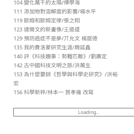
104 變化萬千的太陽/傅學海
第
111 添加物對溶解度的影響/楊水平
119 歐姆和歐姆定律/張之翔
2
123 達爾文的新畫像/王道還
129 預防癌症不是夢/丌允文 楊崑德
4
135 我的費洛蒙研究生涯/周延鑫
卷
140 評《科技趣事：勢難匹敵》/劉廣定
142 古中國科技文明之旅/洪萬生
第
153 為什麼要辦《哲學與科學史研究》/洪裕
宏
2
156 科學新粹/林本一 賀孝雍 改寫
期
Loading...
–