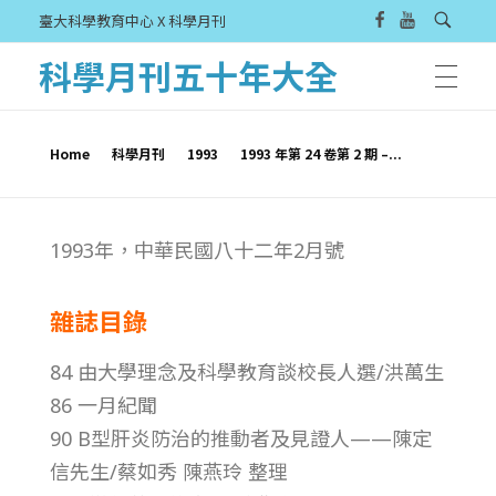
臺大科學教育中心 X 科學月刊
科學月刊五十年大全
Home
科學月刊
1993
1993 年第 24 卷第 2 期 –...
1
1993年，中華民國八十二年2月號
9
雜誌目錄
9
84 由大學理念及科學教育談校長人選/洪萬生
3
86 一月紀聞
90 B型肝炎防治的推動者及見證人——陳定
年
信先生/蔡如秀 陳燕玲 整理