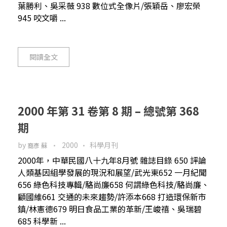
葉勝利、吳采薇 938 數位式全像片/張穎岳、廖宏榮
945 咬文嚼 ...
閱讀全文
2000 年第 31 卷第 8 期 – 總號第 368
期
by
2000
科學月刊
裔彥 蘇
2000年，中華民國八十九年8月號 雜誌目錄 650 評論
人類基因組學發展的現況和展望/武光東652 一月紀聞
656 綠色科技專輯/駱尚廉658 何謂綠色科技/駱尚廉、
顧國維661 交通的未來趨勢/許添本668 打造環保新市
鎮/林憲德679 明日食品工業的革新/王峻禧、吳瑞碧
685 科學新 ...