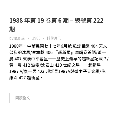
1988 年第 19 卷第 6 期 – 總號第 222
期
by
1988
科學月刊
裔彥 蘇
1988年，中華民國七十七年6月號 雜誌目錄 404 天文
普及的沈思/蔡章獻 406 『超新星』專輯卷首語/黃一
農 407 東漢中平客星——歷史上最早的超新星記載？/
黃一農 412 波霎/沈君山 418 世紀之星——超新星
1987 A/秦一男 423 超新星1987A與微中子天文學/倪
維斗 427 超新星、 ...
閱讀全文