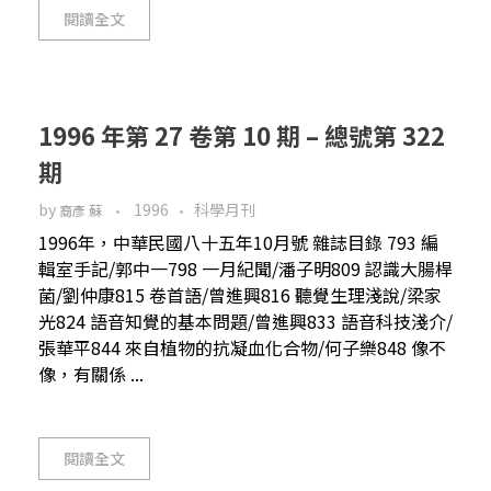
閱讀全文
1996 年第 27 卷第 10 期 – 總號第 322
期
by
1996
科學月刊
裔彥 蘇
1996年，中華民國八十五年10月號 雜誌目錄 793 編
輯室手記/郭中一798 一月紀聞/潘子明809 認識大腸桿
菌/劉仲康815 卷首語/曾進興816 聽覺生理淺說/梁家
光824 語音知覺的基本問題/曾進興833 語音科技淺介/
張華平844 來自植物的抗凝血化合物/何子樂848 像不
像，有關係 ...
閱讀全文