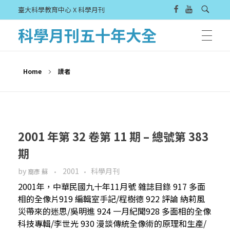
臺大科學教育中心 X 科學月刊
科學月刊五十年大全
Home
讀者
2001 年第 32 卷第 11 期 – 總號第 383
期
by
2001
科學月刊
裔彥 蘇
2001年，中華民國九十年11月號 雜誌目錄 917 多面
相的全像片919 編輯室手記/程樹德 922 評論 納莉風
災帶來的迷思/吳明進 924 一月紀聞928 多面相的全像
科技專輯/李世光 930 漫談傳統全像術的原理和生產/