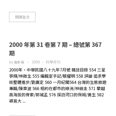
閱讀全文
2000 年第 31 卷第 7 期 – 總號第 367
期
by
2000
科學月刊
裔彥 蘇
2000年，中華民國八十九年7月號 雜誌目錄 554 三星
爭輝/林啟生 555 編輯室手記/蔡耀明 558 評論 追求學
術整體進步/劉廣定 560 一月紀聞564 台灣的生態旅遊
專輯/陳章波 566 相約在都市的綠洲/林俶圭 571 攀越
高海拔的脊索/郭城孟 576 探訪河口的保姆/黃生 582
尋覓大 ...