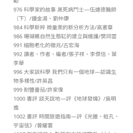
勳
976 科學家的故事 黑死病鬥士—伍連德醫師
（下）/鍾金湯、劉仲康
984 科學新粹 微量汞的新分析方法/高憲章
986 珊瑚礁自然生態缸的建立與維護/樊同雲
991 細胞老化的徵兆/古宏海
992 讀者、作者、編者/張子祥、李傑信、葉
李華
996 大家談科學 我們只有一個地球—認識生
物多樣性/許英昌
999 耐鹽番茄/許家偉
1000 書評 談天說地—評《地球發燒》/吳明
進
1002 書評 時間旅遊指南—評《光錐、蛀孔、
宇宙弦》/曾耀寰