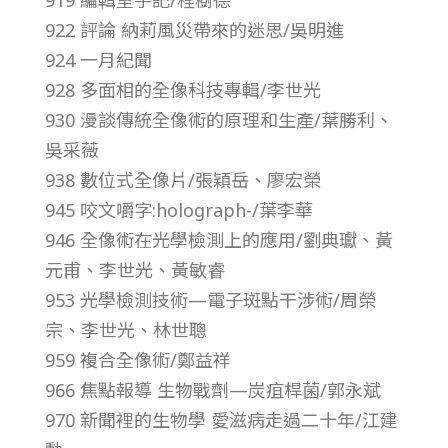
922 評論 納莉風災帶來的迷思/吳明進
924 一月紀聞
928 多面相的全像科技專輯/李世光
930 漫談傳統全像術的原理和生產/葉勝利、
吳采薇
938 數位式全像片/張穎岳、廖宏榮
945 咬文嚼字:holograph-/葉李華
946 全像術在光學檢測上的應用/劉典瓛、黃
元甫、李世光、黃敏睿
953 光學檢測技術—電子斑點干涉術/周榮
宗、李世光、林世聰
959 複合全像術/鄭益祥
966 焦點報導 生物戰劑—炭疽桿菌/郭永斌
970 新聞裡的生物學 愛滋病走過二十年/江建