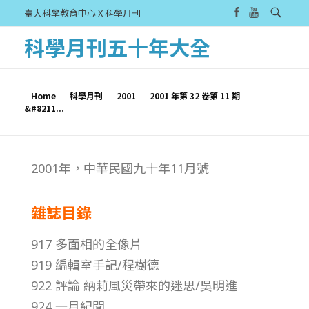
臺大科學教育中心 X 科學月刊
科學月刊五十年大全
Home
科學月刊
2001
2001 年第 32 卷第 11 期
&#8211...
2
2001年，中華民國九十年11月號
0
雜誌目錄
0
917 多面相的全像片
1
919 編輯室手記/程樹德
922 評論 納莉風災帶來的迷思/吳明進
年
924 一月紀聞