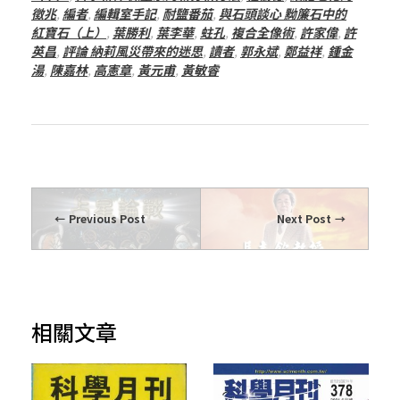
徵兆
,
編者
,
編輯室手記
,
耐鹽番茄
,
與石頭談心 黝簾石中的
紅寶石（上）
,
葉勝利
,
葉李華
,
蛀孔
,
複合全像術
,
許家偉
,
許
英昌
,
評論 納莉風災帶來的迷思
,
讀者
,
郭永斌
,
鄭益祥
,
鍾金
湯
,
陳嘉林
,
高憲章
,
黃元甫
,
黃敏睿
Previous Post
Next Post
相關文章