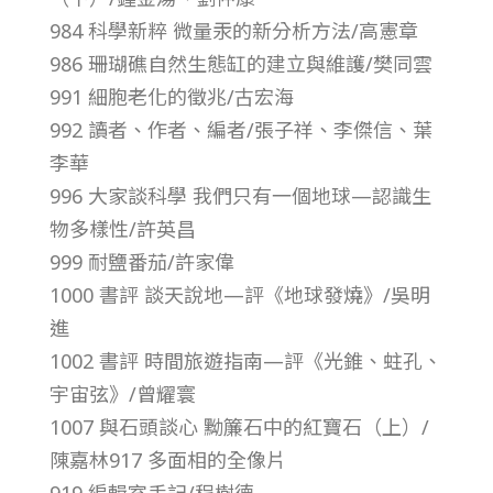
984 科學新粹 微量汞的新分析方法/高憲章
–
986 珊瑚礁自然生態缸的建立與維護/樊同雲
總
991 細胞老化的徵兆/古宏海
992 讀者、作者、編者/張子祥、李傑信、葉
號
李華
996 大家談科學 我們只有一個地球—認識生
第
物多樣性/許英昌
999 耐鹽番茄/許家偉
3
1000 書評 談天說地—評《地球發燒》/吳明
進
8
1002 書評 時間旅遊指南—評《光錐、蛀孔、
宇宙弦》/曾耀寰
3
1007 與石頭談心 黝簾石中的紅寶石（上）/
期
陳嘉林917 多面相的全像片
919 編輯室手記/程樹德