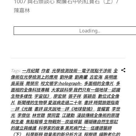
1007 與石頭談心 黝簾石中的紅寶石（上）/
陳嘉林
Loading...
Tags:
一月紀聞
,
作者
,
光學檢測技術—電子斑點干涉術
,
全
像術在光學檢測上的應用
,
劉仲康
,
劉典瓛
,
古宏海
,
吳明進
,
吳采薇
,
周榮宗
,
咬文嚼字:holograph-
,
多面相的全像片
,
多
面相的全像科技專輯
,
大家談科學 我們只有一個地球—認識
生物多樣性
,
宇宙弦》
,
廖宏榮
,
張子祥
,
張穎岳
,
數位式全像
片
,
新聞裡的生物學 愛滋病走過二十年
,
書評 時間旅遊指南
—評《光錐
,
書評 談天說地—評《地球發燒》
,
曾耀寰
,
李世
光
,
李傑信
,
林世聰
,
樊同雲
,
江建勳
,
漫談傳統全像術的原理
和生產
,
焦點報導 生物戰劑—炭疽桿菌
,
珊瑚礁自然生態缸
的建立與維護
,
科學家的故事 黑死病鬥士—伍連德醫師
（下）
,
科學新粹 微量汞的新分析方法
,
程樹德
,
細胞老化的