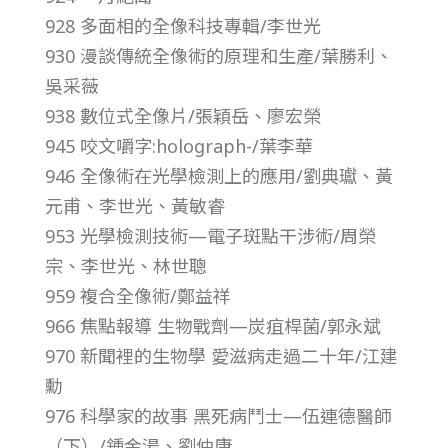
928 多面相的全像科技專輯/李世光
第
930 漫談傳統全像術的原理和生產/葉勝利、
吳采薇
3
938 數位式全像片/張穎岳、廖宏榮
945 咬文嚼字:holograph-/葉李華
2
946 全像術在光學檢測上的應用/劉典瓛、黃
卷
元甫、李世光、黃敏睿
953 光學檢測技術—電子斑點干涉術/周榮
第
宗、李世光、林世聰
959 複合全像術/鄭益祥
1
966 焦點報導 生物戰劑—炭疽桿菌/郭永斌
970 新聞裡的生物學 愛滋病走過二十年/江建
1
勳
976 科學家的故事 黑死病鬥士—伍連德醫師
期
（下）/鍾金湯、劉仲康