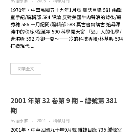
by
2005
科學月刊
裔彥 蘇
1970年，中華民國五十九年1月號 雜誌目錄 581 編輯
室手記/編輯部 584 評論 反對美國牛肉聲浪的背後/賴
秀穗 586 一月紀聞/編輯部 588 冥古書齋講古 追尋渾
沌中的秩序/程延年 590 科學開天窗 「迷」人的化學/
曹淇峰 592 冷卻一夏～——冷的科技專輯/林基興 594
打造現代 ...
閱讀全文
2001 年第 32 卷第 9 期 – 總號第 381
期
by
2001
科學月刊
裔彥 蘇
2001年，中華民國九十年9月號 雜誌目錄 735 編輯室