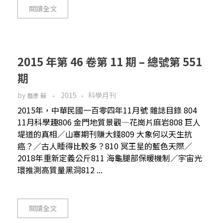
閱讀全文
2015 年第 46 卷第 11 期 – 總號第 551
期
by
2015
科學月刊
裔彥 蘇
2015年，中華民國一百零四年11月號 雜誌目錄 804
11月科學趣806 金門地質景觀—花崗片麻岩808 巨人
堤道的真相／山寨期刊賺大錢809 大象何以天生抗
癌？／古人睡得比較多？810 冥王星的藍色天際／
2018年重新定義公斤811 海龜腿部保暖機制／宇宙光
環推測高質量黑洞812 ...
閱讀全文