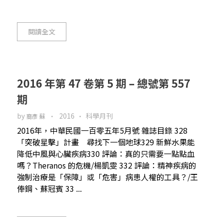
閱讀全文
2016 年第 47 卷第 5 期 – 總號第 557
期
by
2016
科學月刊
裔彥 蘇
2016年，中華民國一百零五年5月號 雜誌目錄 328
「突破星擊」計畫 尋找下一個地球329 新鮮水果能
降低中風與心臟疾病330 評論：真的只需要一點點血
嗎？Theranos 的危機/楊凱雯 332 評論：精神疾病的
強制治療是「保障」或「危害」病患人權的工具？/王
俸鋼、蘇冠賓 33 ...