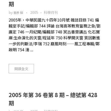
期
by
2005
科學月刊
裔彥 蘇
2005年，中華民國九十四年10月號 雜誌目錄 741 編
輯室手記/編輯部 744 評論 台灣高等教育當務之急/劉
廣定 746 一月紀聞/編輯部 748 冥古書齋講古 化石寶
庫:生命演化的天窗/程延年 750 科學開天窗 質因數進
一步的判斷法/李瑞 752 巔風時刻——風工程專輯/鄭
啟明 754 淺 ...
閱讀全文
2005 年第 36 卷第 8 期 – 總號第 428
期