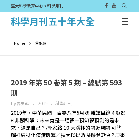
臺大科學教育中心 X 科學月刊
科學月刊五十年大全
Home
葉永烜
2019 年第 50 卷第 5 期 – 總號第 593
期
by
2019
科學月刊
裔彥 蘇
2019年，中華民國一百零八年5月號 雜誌目錄 4 顯影
8 非關科學：未來竟是一場夢一預知夢預測的是未
來，還是自己？/郭家銘 10 大腦裡的關鍵開關 可望一
解神經退化疾病機轉／長大以後時間過得更快？原來