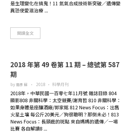
是生理變化在搞鬼！11 氮氣合成技術新突破／遺傳變
異恐使愛滋治療 ...
閱讀全文
2018 年第 49 卷第 11 期 – 總號第 587
期
by
2018
科學月刊
裔彥 蘇
2018年，中華民國一百零七年11月號 雜誌目錄 804
顯影808 非關科學：太空競賽/謝育哲 810 非關科學：
如果身體是座釀酒廠/郭家銘 812 News Focus：出售
火星土壤 每公斤20美元／狗很聰明？那倒未必！813
News Focus：長頸鹿的斑點 來自媽媽的遺傳／一場
比賽 各自解讀8 ...