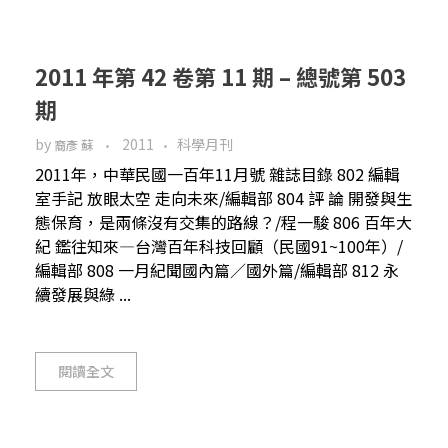
2011 年第 42 卷第 11 期 – 總號第 503
期
by
2011
科學月刊
裔彥 蘇
2011年，中華民國一百年11月號 雜誌目錄 802 編輯
室手記 放眼太空 走向未來/編輯部 804 評 論 開發與生
態保育，是兩條沒有交集的路線？/程一駿 806 百年大
紀 鑑往知來—台灣百年科技回顧（民國91~100年）/
編輯部 808 一月紀聞國內篇／國外篇/編輯部 812 永
續發展與綠 ...
閱讀全文