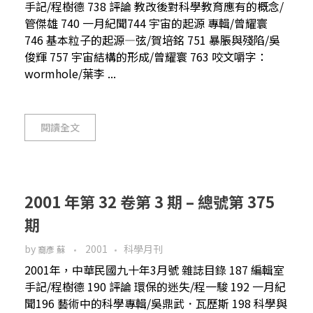
手記/程樹德 738 評論 教改後對科學教育應有的概念/
管傑雄 740 一月紀聞744 宇宙的起源 專輯/曾耀寰
746 基本粒子的起源—弦/賀培銘 751 暴脹與殘陷/吳
俊輝 757 宇宙結構的形成/曾耀寰 763 咬文嚼字：
wormhole/葉李 ...
閱讀全文
2001 年第 32 卷第 3 期 – 總號第 375
期
by
2001
科學月刊
裔彥 蘇
2001年，中華民國九十年3月號 雜誌目錄 187 編輯室
手記/程樹德 190 評論 環保的迷失/程一駿 192 一月紀
聞196 藝術中的科學專輯/吳鼎武．瓦歷斯 198 科學與