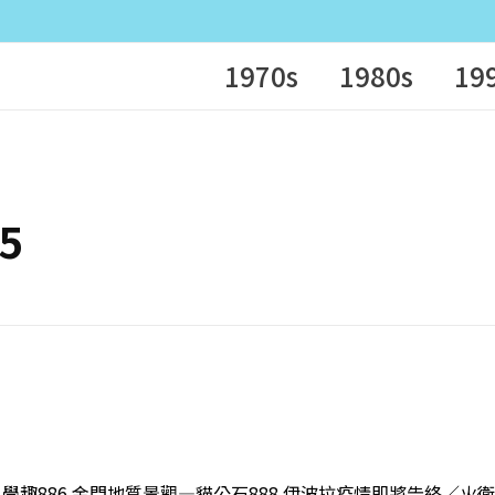
1970s
1980s
19
15
2月科學趣886 金門地質景觀—貓公石888 伊波拉疫情即將告終