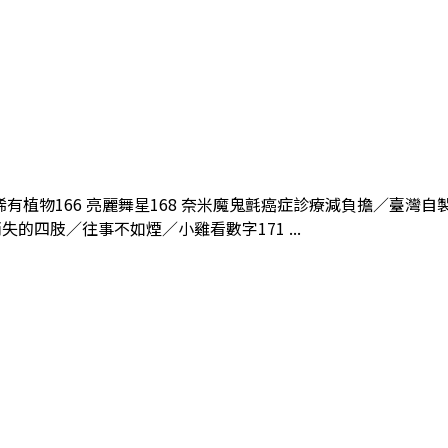
門的稀有植物166 亮麗舞星168 奈米魔鬼氈癌症診療減負擔／臺
的四肢／往事不如煙／小雞看數字171 ...