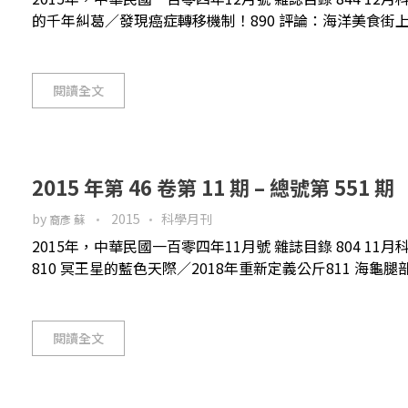
的千年糾葛／發現癌症轉移機制！890 評論：海洋美食街上的覓
閱讀全文
2015 年第 46 卷第 11 期 – 總號第 551 期
by
2015
科學月刊
裔彥 蘇
2015年，中華民國一百零四年11月號 雜誌目錄 804 1
810 冥王星的藍色天際／2018年重新定義公斤811 海龜腿
閱讀全文