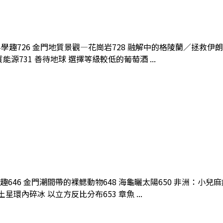
0月科學趣726 金門地質景觀—花崗岩728 融解中的格陵蘭／拯
源731 善待地球 選擇等級較低的葡萄酒 ...
科學趣646 金門潮間帶的裸鰓動物648 海龜曬太陽650 非洲：
環內碎冰 以立方反比分布653 章魚 ...