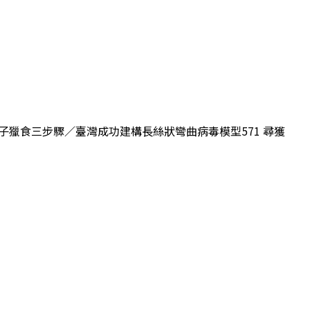
學／蚊子獵食三步驟／臺灣成功建構長絲狀彎曲病毒模型571 尋獲