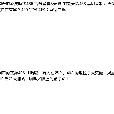
潮間帶的棘皮動物486 古姆星雲&天蠍-蛇夫天區488 基因克制紅
有望？490 宇宙探險：冥衛二與 ...
門潮間帶的藻類406 「哈囉，有人在嗎？」408 物理粒子大突破
新知大補帖：咖啡／臉上的蟲子411 ...