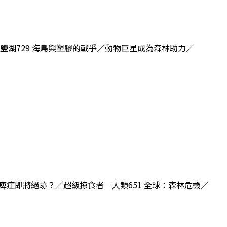
救伊朗鹽湖729 海鳥與塑膠的戰爭／動物巨星成為森林助力／
小兒麻痺症即將絕跡？／超級掠食者─人類651 全球：森林危機／