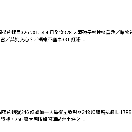
間帶的螺貝326 2015.4.4 月全食328 大型強子對撞機重啟
與狗交心？／螞蟻不塞車331 紅珊 ...
潮間帶的螃蟹246 綠蠵龜—人造衛星發報器248 胰臟癌抗體IL-
！250 臺大團隊解開珊瑚金字塔之 ...