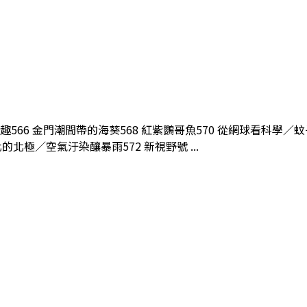
科學趣566 金門潮間帶的海葵568 紅紫鸚哥魚570 從網球看科
極／空氣汙染釀暴雨572 新視野號 ...