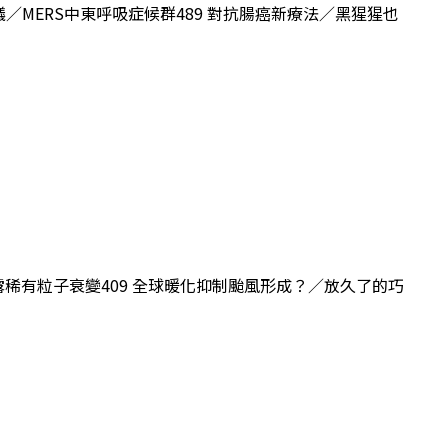
火蟻／MERS中東呼吸症候群489 對抗腸癌新療法／黑猩猩也
！揭露稀有粒子衰變409 全球暖化抑制颱風形成？／放久了的巧