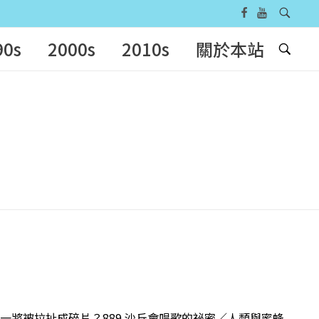
90s
2000s
2010s
關於本站
／火衛一將被拉扯成碎片？889 沙丘會唱歌的祕密／人類與蜜蜂