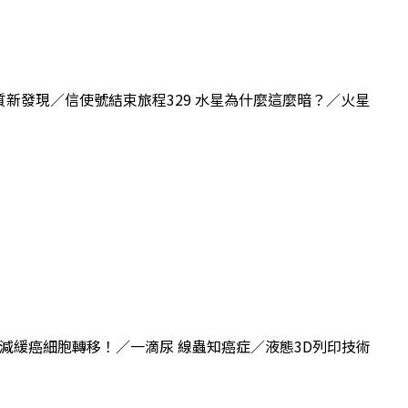
／暗物質新發現／信使號結束旅程329 水星為什麼這麼暗？／火星
17RB減緩癌細胞轉移！／一滴尿 線蟲知癌症／液態3D列印技術