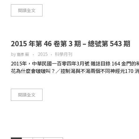
閱讀全文
2015 年第 46 卷第 3 期 – 總號第 543 期
by
2015
科學月刊
裔彥 蘇
2015年，中華民國一百零四年3月號 雜誌目錄 164 金
花為什麼會啵啵叫？／控制渴與不渴兩個不同神經元170 消失
閱讀全文