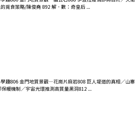
食策略/陳俊堯 892 解．數：奇皇后 ...
1月科學趣806 金門地質景觀—花崗片麻岩808 巨人堤道的真相
部保暖機制／宇宙光環推測高質量黑洞812 ...