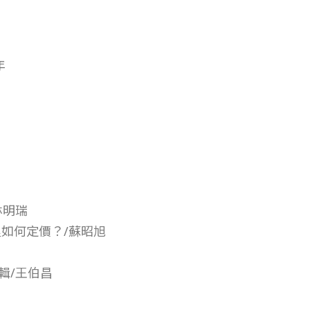
年
林明瑞
里如何定價？/蘇昭旭
輯/王伯昌