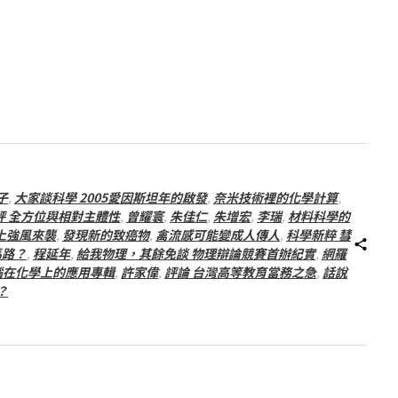
子
,
大家談科學 2005愛因斯坦年的啟發
,
奈米技術裡的化學計算
,
評 全方位與相對主體性
,
曾耀寰
,
朱佳仁
,
朱增宏
,
李瑞
,
材料科學的
上強風來襲
,
發現新的致癌物
,
禽流感可能變成人傳人
,
科學新粹 彗
馬路？
,
程延年
,
給我物理，其餘免談 物理辯論競賽首辦紀實
,
網羅
腦在化學上的應用專輯
,
許家偉
,
評論 台灣高等教育當務之急
,
話說
？