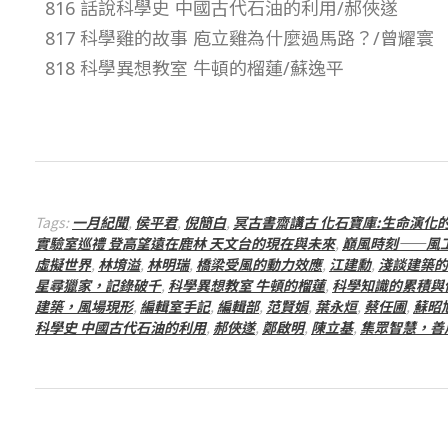
816 話說科學史 中國古代石油的利用/郝俠遂
0
817 科學雞的故事 庖立雞為什麼過馬路？/曾耀寰
期
818 科學異想教室 牛頓的榴蓮/蘇逸平
Tags:
一月紀聞
,
侯平君
,
倪簡白
,
冥古書齋講古 化石寶庫:生命演化
實驗室巡禮 登高望遠在鹿林 天文台的現在與未來
,
巔風時刻——風
虛擬世界
,
林堉溢
,
林明瑞
,
橋梁受風的動力效應
,
江建勳
,
淺談建築的
星尋獵家，記錄破千
,
科學異想教室 牛頓的榴蓮
,
科學知識的累積與
建築，風場現形
,
編輯室手記
,
編輯部
,
范賢娟
,
葉永烜
,
蔡任圃
,
蘇昭
科學史 中國古代石油的利用
,
郝俠遂
,
鄭啟明
,
陳立基
,
集眾智慧，善用