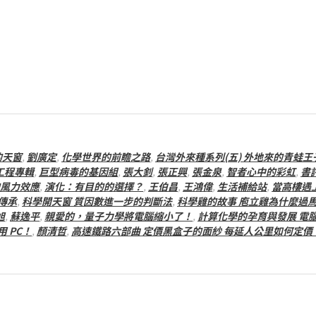
的天窗
,
劉廣定
,
化學世界的前瞻之路
,
台灣外來種系列(五) 外地來的青蛙王
工程專輯
,
巨型病毒的基因組
,
張大釗
,
張正興
,
張金泉
,
智者心中的彩虹
,
書
風力效應
,
演化：有目的的選擇？
,
王伯昌
,
王鴻偉
,
生活補給站
,
當高樓遇
傳承
,
科學開天窗 質因數進一步的判斷法
,
科學雞的故事 庖立雞為什麼過
旭
,
蘇逸平
,
親愛的，量子力學將電腦縮小了！
,
計算化學的孕育與發展 電
 PC！
,
顏清哲
,
高速鐵路六部曲 定價黑盒子的面紗 每延人公里如何定價