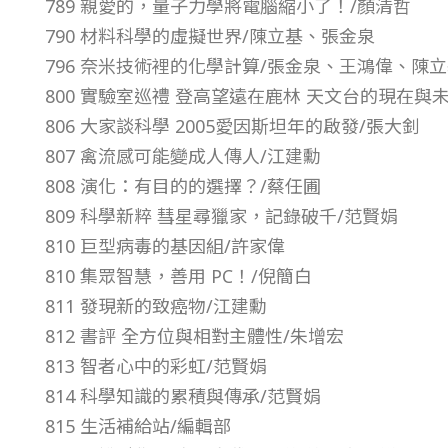
789 親愛的，量子力學將電腦縮小了！/顏清哲
0
790 材料科學的虛擬世界/陳立基、張金泉
796 奈米技術裡的化學計算/張金泉、王鴻偉、陳
期
800 實驗室巡禮 登高望遠在鹿林 天文台的現在與
806 大家談科學 2005愛因斯坦年的啟發/張大釗
–
807 禽流感可能變成人傳人/江建勳
總
808 演化：有目的的選擇？/蔡任圃
809 科學新粹 彗星尋獵家，記錄破千/范賢娟
號
810 巨型病毒的基因組/許家偉
810 集眾智慧，善用 PC！/倪簡白
第
811 發現新的致癌物/江建勳
812 書評 全方位與相對主體性/朱增宏
4
813 智者心中的彩虹/范賢娟
814 科學知識的累積與傳承/范賢娟
3
815 生活補給站/編輯部