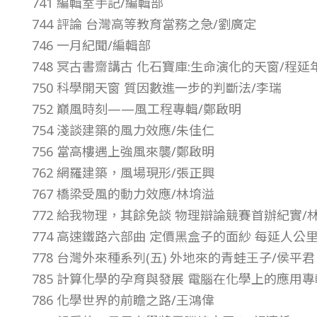
741 編輯室手記/編輯部
5
744 評論 台灣高等教育當務之急/劉廣定
746 一月紀聞/編輯部
年
748 冥古書齋講古 化石寶庫:生命演化的天窗/程延
750 科學開天窗 質因數進一步的判斷法/李瑞
第
752 巔風時刻——風工程專輯/鄭啟明
754 淺談建築的風力效應/朱佳仁
3
756 當高樓遇上強風來襲/鄭啟明
762 網羅建築，風場現形/張正興
6
767 橋梁受風的動力效應/林堉溢
卷
772 給我物理，其餘免談 物理辯論競賽首辦紀實/
774 高速鐵路六部曲 定價黑盒子的面紗 每延人公
第
778 台灣外來種系列(五) 外地來的青蛙王子/侯平君
785 計算化學的孕育與發展 電腦在化學上的應用專
1
786 化學世界的前瞻之路/王鴻偉