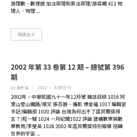
游理數．數裡遊 加法原理和乘法原理/游森棚 412 物
理人．物理 ...
閱讀全文
2002 年第 33 卷第 12 期 – 總號第 396
期
by
2002
科學月刊
裔彥 蘇
2002年，中華民國九十一年12月號 雜誌目錄 1016 阿
里山登山鐵路/撰文 張百器、攝影 傅金福 1017 編輯室
手記/編輯部 1020 評論 台灣為何出不了諾貝爾獎得
主？/程一駿 1024 一月紀聞1022 評論 建構數學與數
學教育/李瑩英 1028 2002 年諾貝爾獎特別報導 扭轉
世界的宇宙 ...