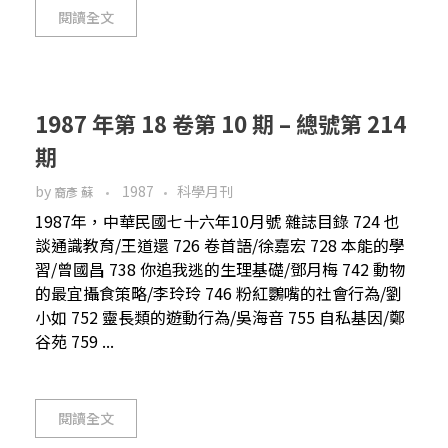
閱讀全文
1987 年第 18 卷第 10 期 – 總號第 214
期
by
1987
科學月刊
裔彥 蘇
1987年，中華民國七十六年10月號 雜誌目錄 724 也
談通識教育/王道還 726 卷首語/徐嘉宏 728 本能的學
習/曾國昌 738 你追我逃的生理基礎/鄧月梅 742 動物
的最宜攝食策略/李玲玲 746 粉紅鸚嘴的社會行為/劉
小如 752 靈長類的遊動行為/吳海音 755 自私基因/鄭
谷苑 759 ...
閱讀全文