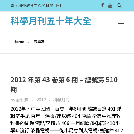
臺大科學教育中心 X 科學月刊
科學月刊五十年大全
Home
石厚高
2012 年第 43 卷第 6 期 – 總號第 510
期
by
2012
科學月刊
裔彥 蘇
2012年，中華民國一百零一年6月號 雜誌目錄 401 編
輯室手記 百年一涂靈/連以婷 404 評論 從高中物理教
科書的問題談起/李精益 406 一月紀聞/編輯部 410 科
學@流行 液晶電視——從小尺寸到大電視/曲建仲 412