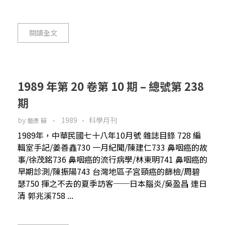
閱讀全文
1989 年第 20 卷第 10 期 – 總號第 238
期
by
1989
科學月刊
裔彥 蘇
1989年，中華民國七十八年10月號 雜誌目錄 728 編
輯室手記/姜善鑫730 一月紀聞/陳建仁733 鼻咽癌的故
事/徐茂銘736 鼻咽癌的流行病學/林東明741 鼻咽癌的
早期診測/陳振陽743 台灣地區子宮頸癌的篩檢/周碧
瑟750 揮之不去的夏季訪客──日本腦炎/吳盈昌 連日
清 郭兆溪758 ...