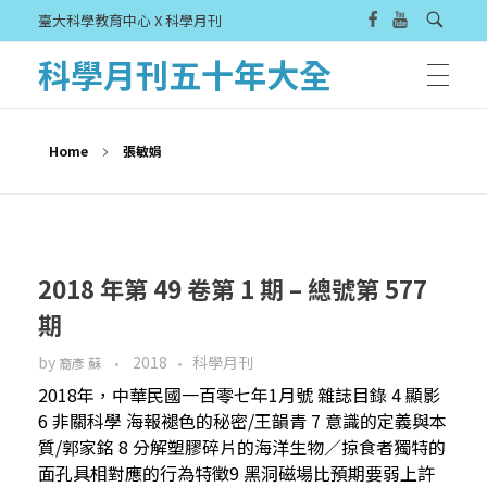
臺大科學教育中心 X 科學月刊
科學月刊五十年大全
Home
張敏娟
2018 年第 49 卷第 1 期 – 總號第 577
期
by
2018
科學月刊
裔彥 蘇
2018年，中華民國一百零七年1月號 雜誌目錄 4 顯影
6 非關科學 海報褪色的秘密/王韻青 7 意識的定義與本
質/郭家銘 8 分解塑膠碎片的海洋生物／掠食者獨特的
面孔具相對應的行為特徵9 黑洞磁場比預期要弱上許