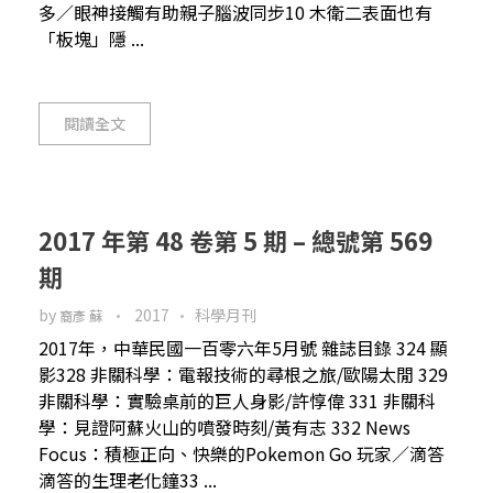
多／眼神接觸有助親子腦波同步10 木衛二表面也有
「板塊」隱 ...
閱讀全文
2017 年第 48 卷第 5 期 – 總號第 569
期
by
2017
科學月刊
裔彥 蘇
2017年，中華民國一百零六年5月號 雜誌目錄 324 顯
影328 非關科學：電報技術的尋根之旅/歐陽太閒 329
非關科學：實驗桌前的巨人身影/許惇偉 331 非關科
學：見證阿蘇火山的噴發時刻/黃有志 332 News
Focus：積極正向、快樂的Pokemon Go 玩家／滴答
滴答的生理老化鐘33 ...