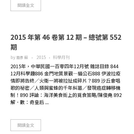
閱讀全文
2015 年第 46 卷第 12 期 – 總號第 552
期
by
2015
科學月刊
裔彥 蘇
2015年，中華民國一百零四年12月號 雜誌目錄 844
12月科學趣886 金門地質景觀—貓公石888 伊波拉疫
情即將告終／火衛一將被拉扯成碎片？889 沙丘會唱
歌的祕密／人類與蜜蜂的千年糾葛／發現癌症轉移機
制！890 評論：海洋美食街上的覓食策略/陳俊堯 892
解．數：奇皇后 ...
閱讀全文