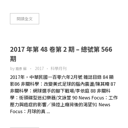
閱讀全文
2017 年第 48 卷第 2 期 – 總號第 566
期
by
2017
科學月刊
裔彥 蘇
2017年，中華民國一百零六年2月號 雜誌目錄 84 顯
影86 非關科學：改變美式足球的腦內震盪/陳其暐 87
非關科學：網球選手的腳下戰場/李依庭 88 非關科
學：街頭碟型迷幻樂器/文詠萱 90 News Focus：工作
壓力與癌症的影響／操控上癮背後的渴望91 News
Focus：月球的真 ...