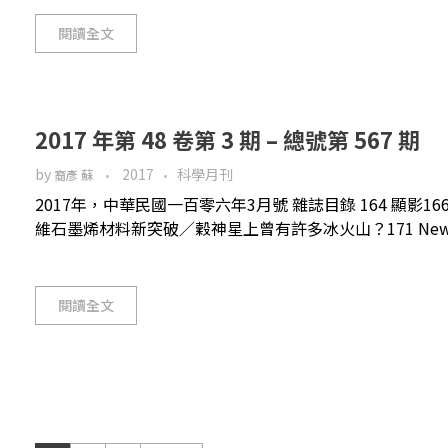
閱讀全文
2017 年第 48 卷第 3 期 – 總號第 567 期
by
2017
科學月刊
裔彥 蘇
2017年，中華民國一百零六年3月號 雜誌目錄 164 顯影166
維石墨烯材料新突破／穀神星上曾有許多冰火山？171 News 
閱讀全文