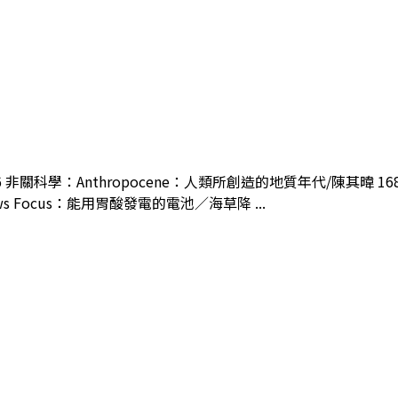
 非關科學：Anthropocene：人類所創造的地質年代/陳其暐 168
Focus：能用胃酸發電的電池／海草降 ...