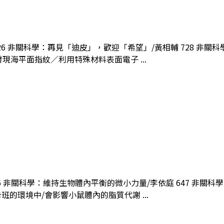
影726 非關科學：再見「迪皮」，歡迎「希望」/黃相輔 728 非關
次發現海平面指紋／利用特殊材料表面電子 ...
6 非關科學：維持生物體內平衡的微小力量/李依庭 647 非關科學：
的環境中/會影響小鼠體內的脂質代謝 ...