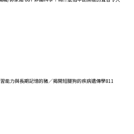
us：具學習能力與長期記憶的豬／揭開短腿狗的疾病遺傳學811