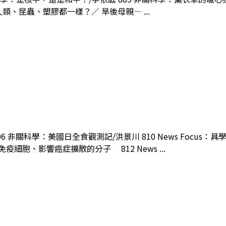
—人類、昆蟲、塑膠都一樣？／ 旱後母親— ...
806 非關科學：美國日全食觀測記/洪景川 810 News Foc
疫細胞、影響癌症擴散的分子 812 News ...