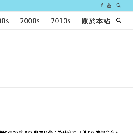
90s
2000s
2010s
關於本站
心撫觸/郭家銘 887 非關科學：為什麼指甲刮黑板的聲音令人