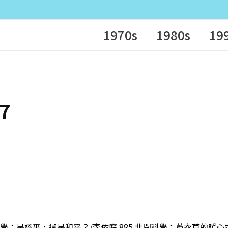
1970s
1980s
19
17
關科學：是核平，還是和平？/李依庭 885 非關科學：薰衣草的暖