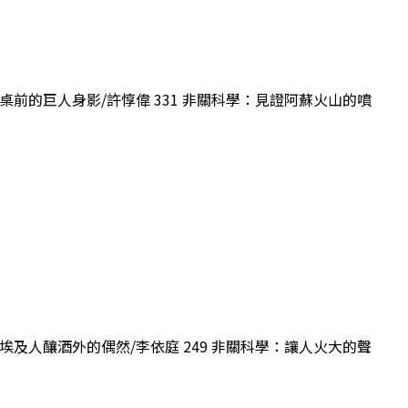
實驗桌前的巨人身影/許惇偉 331 非關科學：見證阿蘇火山的噴
：古埃及人釀酒外的偶然/李依庭 249 非關科學：讓人火大的聲