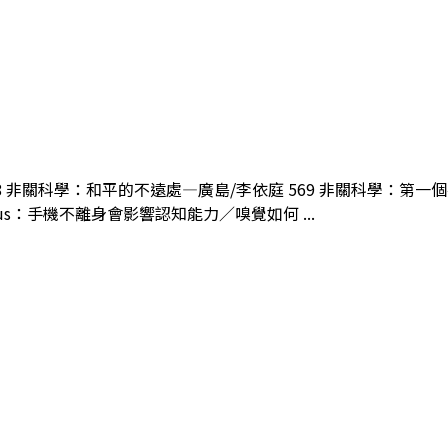
8 非關科學：和平的不遠處—廣島/李依庭 569 非關科學：第一個在
us：手機不離身會影響認知能力／嗅覺如何 ...