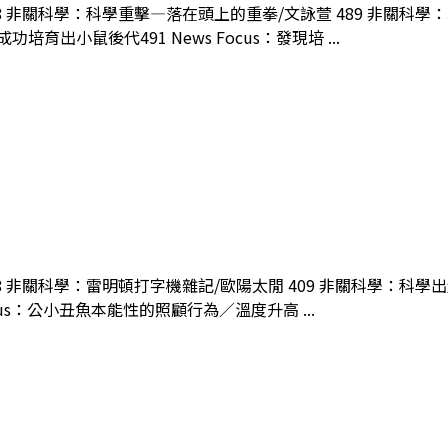
488 非關科學：科學重擊—落在頭上的重拳/文詠萱 489 非關科
育出小鼠後代491 News Focus：發現培 ...
8 非關科學：雷明頓打字機雜記/歐陽太閒 409 非關科學：科學出走
us：公小丑魚本能性的照顧行為／溫度升高 ...