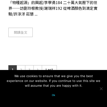
「物種起源」的興起/李學勇184 二十萬大氣壓下的世
界──訪劉玲根教授/謝瑞祥192 從啤酒顏色到滴定實
驗/許淳洋 莊慧 ...
閱讀全文
1
2
3
Last
We use cookies to ensure that we give you the best
experience on our website. If you continue to use this site we
will assume that you are happy with it.
© 2026 科學月刊五十年大全 All
Ok
rights reserved.