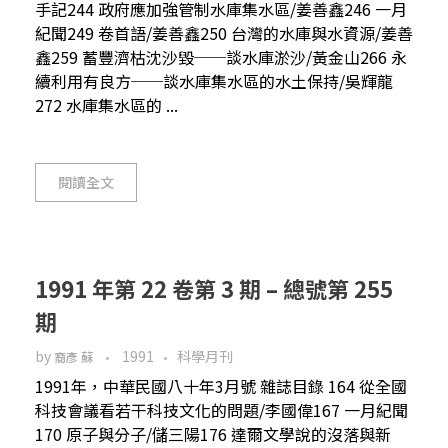
手記244 政府應加強管制水庫集水區/姜善鑫246 一月
紀聞249 卷首語/姜善鑫250 台灣的水庫與水資源/姜善
鑫259 蓄豐濟枯沈沙毀──談水庫淤沙/黃金山266 永
續利用有良方──談水庫集水區的水土保持/吳輝龍
272 水庫集水區的 ...
閱讀全文
1991 年第 22 卷第 3 期 – 總號第 255
期
by
1991
科學月刊
裔彥 蘇
1991年，中華民國八十年3月號 雜誌目錄 164 從全國
科技會議看若干科技文化的問題/李國偉167 一月紀聞
170 原子與分子/儲三陽176 達爾文學說的沒落與新