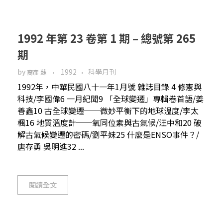
1992 年第 23 卷第 1 期 – 總號第 265
期
by
1992
科學月刊
裔彥 蘇
1992年，中華民國八十一年1月號 雜誌目錄 4 修憲與
科技/李國偉6 一月紀聞9 「全球變遷」專輯卷首語/姜
善鑫10 古全球變遷──微妙平衡下的地球溫度/李太
楓16 地質溫度計──氧同位素與古氣候/汪中和20 破
解古氣候變遷的密碼/劉平妹25 什麼是ENSO事件？/
唐存勇 吳明進32 ...
閱讀全文