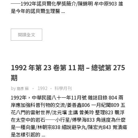
──1992年諾貝爾化學獎簡介/陳錦明 牟中原903 誰
是今年的諾貝爾生理醫 ...
閱讀全文
1992 年第 23 卷第 11 期 – 總號第 275
期
by
1992
科學月刊
裔彥 蘇
1992年，中華民國八十一年11月號 雜誌目錄 804 兩
岸應加強科普刊物的交流/姜善鑫806 一月紀聞809 五
花八門的雷射世界/沈元壤 主講 曾美玲 整理823 飄浮
在太空中的岩石──小行星/傅學海833 角速度為什麼
是一種向量/林朝宗838 細說避孕丸/陳宏光843 胃潰瘍
是怎樣引起的 ...