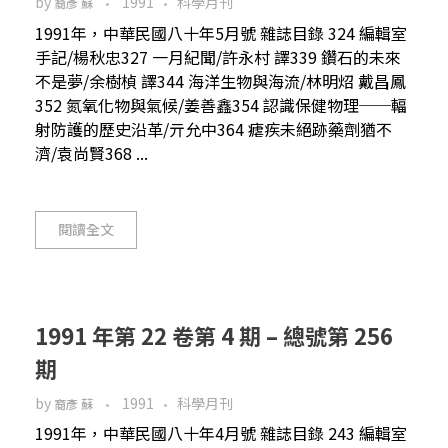
by
1991
科學月刊
裔彥 蘇
1991年，中華民國八十年5月號 雜誌目錄 324 編輯室
手記/楊秋忠327 一月紀聞/許永村 譯339 鑽石的未來
不是夢/余樹楨 譯344 海洋生物與海流/林明炤 戴昌鳳
352 氮氧化物與氣候/姜善鑫354 認識保健物理──輻
射防護的歷史沿革/亓允中364 瘧疾未絕跡藥劑猶不
濟/袁尚賢368 ...
閱讀全文
1991 年第 22 卷第 4 期 – 總號第 256
期
by
1991
科學月刊
裔彥 蘇
1991年，中華民國八十年4月號 雜誌目錄 243 編輯室