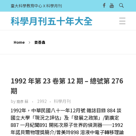
臺大科學教育中心 X 科學月刊
科學月刊五十年大全
Home
姜善鑫
1992 年第 23 卷第 12 期 – 總號第 276
期
by
1992
科學月刊
裔彥 蘇
1992年，中華民國八十一年12月號 雜誌目錄 884 談
國立大學「現況之評估」及「發展之政策」/劉廣定
887 一月紀聞891 開拓次原子世界的偵測器──1992
年諾貝爾物理獎簡介/曾美玲898 溶液中電子轉移理論