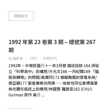
閱讀全文
1992 年第 23 卷第 3 期 – 總號第 267
期
by
1992
科學月刊
裔彥 蘇
1992年，中華民國八十一年3月號 雜誌目錄 164 評設
立「科學高中」的構想/亓允文166 一月紀聞169 『腦
筋急轉彎』的問題/吳寶同172 模擬颱風的發電系統/
張亞鵬177 雷達兼導向飛彈──放射性同位素標識單
株抗體在癌症上的應用/林國賢 羅建苗182 (CH)/I.
Gutman 原作 吳介 ...