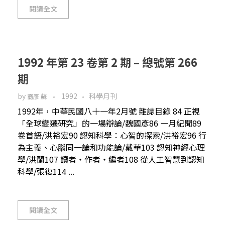
閱讀全文
1992 年第 23 卷第 2 期 – 總號第 266
期
by
1992
科學月刊
裔彥 蘇
1992年，中華民國八十一年2月號 雜誌目錄 84 正視
「全球變遷研究」的一場辯論/魏國彥86 一月紀聞89
卷首語/洪裕宏90 認知科學：心智的探索/洪裕宏96 行
為主義、心腦同一論和功能論/戴華103 認知神經心理
學/洪蘭107 讀者‧作者‧編者108 從人工智慧到認知
科學/張復114 ...
閱讀全文