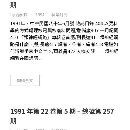
期
by
1991
科學月刊
裔彥 蘇
1991年，中華民國八十年6月號 雜誌目錄 404 以更科
學的方式處理核電與核廢料問題/駱尚廉407 一月紀聞
410 「類神經網路」專輯卷首語/劉長遠411 類神經網
路是什麼？/劉長遠417 讀者．作者．編者418 電腦如
何辨識手寫中文字﹖/周義昌422 人機交談──類神經
網路在國語語 ...
閱讀全文
1991 年第 22 卷第 5 期 – 總號第 257
期