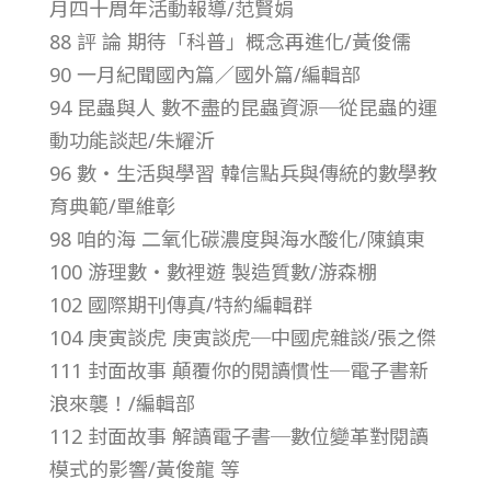
月四十周年活動報導/范賢娟
第
88 評 論 期待「科普」概念再進化/黃俊儒
90 一月紀聞國內篇／國外篇/編輯部
4
94 昆蟲與人 數不盡的昆蟲資源─從昆蟲的運
動功能談起/朱耀沂
1
96 數・生活與學習 韓信點兵與傳統的數學教
卷
育典範/單維彰
98 咱的海 二氧化碳濃度與海水酸化/陳鎮東
第
100 游理數・數裡遊 製造質數/游森棚
102 國際期刊傳真/特約編輯群
2
104 庚寅談虎 庚寅談虎─中國虎雜談/張之傑
111 封面故事 顛覆你的閱讀慣性─電子書新
期
浪來襲！/編輯部
112 封面故事 解讀電子書─數位變革對閱讀
–
模式的影響/黃俊龍 等