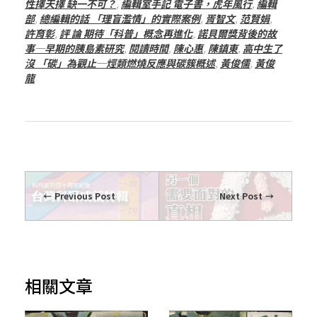
性擇天擇 缺一不可？
,
編輯室手記 電子書，虎年風行
,
編輯
部
,
總編輯的話 「理盲濫情」的實際案例
,
胥智文
,
范賢娟
,
許育彰
,
評 論 期待「科普」概念再進化
,
諾貝爾獎背後的故
事─早期的胰島素研究
,
閱讀時間
,
陳心惠
,
陳鎮東
,
高中生了
沒 「碳」為觀止─烴類燃燒反應與碳簇概述
,
黃俊儒
,
黃俊
龍
Previous Post
Next Post
相關文章