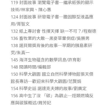
119 封面故事 瀏覽電子書─繼承紙張的顯示
總
技術/林家興、陳心惠
號
124 封面故事 研發電子書─膽固醇型液晶應
用/胥智文
第
132 紙上專討會 性擇天擇 缺一不可？/程樹德
136 畜牧業的大敵─黑麥草暈倒症/吳勝男
4
138 諾貝爾獎背後的故事─早期的胰島素研
究/朱真一
8
145 海洋生物蘊含的數學訊息/許育彰
148 閱讀時間/編輯部
2
150 科學大觀園 國立自然科學博物館張天傑
館長專訪─歡迎來科學大觀園/范賢娟
期
154 科學史話 諾達克夫婦的故事/劉廣定
156 高中生了沒 「碳」為觀止─烴類燃燒反
應與碳簇概述/周芳妃