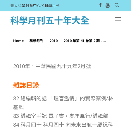
臺大科學教育中心 X 科學月刊
科學月刊五十年大全
Home
科學月刊
2010
2010 年第 41 卷第 2 期 –...
2
2010年，中華民國九十九年2月號
0
雜誌目錄
1
82 總編輯的話 「理盲濫情」的實際案例/林
0
基興
83 編輯室手記 電子書，虎年風行/編輯部
年
84 科月四十 科月四十 向未來出航─慶祝科