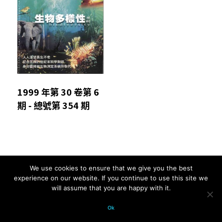
1999 年第 30 卷第 6
期 - 總號第 354 期
We use cookies to ensure that we give you the best
Comments are closed.
experience on our website. If you continue to use this site we
will assume that you are happy with it.
© 2026 科學月刊五十年大全 All
Ok
rights reserved.