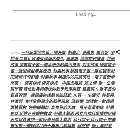
Loading...
Tags:
一月紀聞國內篇／國外篇
,
劉廣定
,
吳勝男
,
周芳妃
,
咱
的海 二氧化碳濃度與海水酸化
,
單維彰
,
國際期刊傳真
,
封面
故事 瀏覽電子書─繼承紙張的顯示技術
,
封面故事 研發電子
書─膽固醇型液晶應用
,
封面故事 解讀電子書─數位變革對
閱讀模式的影響
,
封面故事 顛覆你的閱讀慣性─電子書新浪
來襲！
,
庚寅談虎 庚寅談虎─中國虎雜談
,
張之傑
,
數・生活
與學習 韓信點兵與傳統的數學教育典範
,
昆蟲與人 數不盡的
昆蟲資源─從昆蟲的運動功能談起
,
朱真一
,
朱耀沂
,
林基興
,
林家興
,
海洋生物蘊含的數學訊息
,
游森棚
,
游理數・數裡遊
製造質數
,
特約編輯群
,
畜牧業的大敵─黑麥草暈倒症
,
科學
史話 諾達克夫婦的故事
,
科學大觀園 國立自然科學博物館張
天傑館長專訪─歡迎來科學大觀園
,
科月四十 科月四十 向未
來出航─慶祝科月四十周年活動報導
,
程樹德
,
紙上專討會