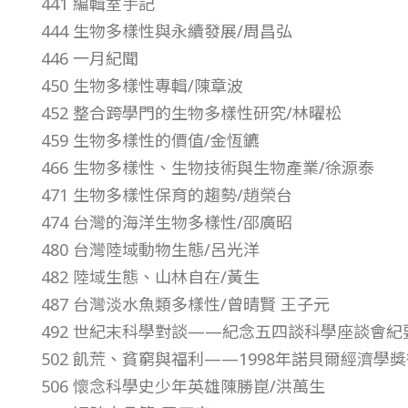
441 編輯室手記
9
444 生物多樣性與永續發展/周昌弘
446 一月紀聞
年
450 生物多樣性專輯/陳章波
452 整合跨學門的生物多樣性研究/林曜松
第
459 生物多樣性的價值/金恆鑣
466 生物多樣性、生物技術與生物產業/徐源泰
3
471 生物多樣性保育的趨勢/趙榮台
474 台灣的海洋生物多樣性/邵廣昭
0
480 台灣陸域動物生態/呂光洋
卷
482 陸域生態、山林自在/黃生
487 台灣淡水魚類多樣性/曾晴賢 王子元
第
492 世紀末科學對談——紀念五四談科學座談會紀
502 飢荒、貧窮與福利——1998年諾貝爾經濟學獎
6
506 懷念科學史少年英雄陳勝崑/洪萬生