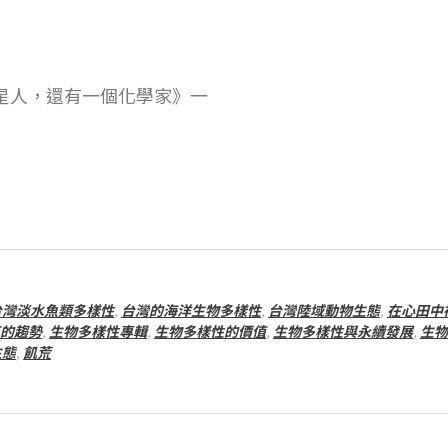
中
外星人，還有一個化學家》一
台灣淡水魚類多樣性
,
台灣的海洋生物多樣性
,
台灣陸域動物生態
,
在心田中
的趨勢
,
生物多樣性專輯
,
生物多樣性的價值
,
生物多樣性與永續發展
,
生物
生態
,
飢荒