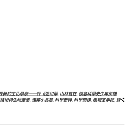
裸舞的生化學家──評《迷幻藥
,
山林自在
,
懷念科學史少年英雄
技術與生物產業
,
矩陣小品篇
,
科學新粹
,
科學開講
,
編輯室手記
,
貧