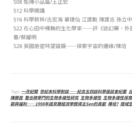
508 矩陣小品篇/王正宏
期
512 科學開講
516 科學新粹/古宏海 畢璞仙 江建勳 陳建志 孫立
–
522 在心田中裸舞的生化學家──評《迷幻藥、
書/蔡耀明
總
528 英國施密特望遠鏡──探索宇宙的邊緣/陳培
號
第
3
Tags:
一月紀聞
,
世紀末科學對談——紀念五四談科學座談會紀要
,
陳勝崑
,
整合跨學門的生物多樣性研究
,
生物多樣性
,
生物多樣性保育
5
窮與福利——1998年諾貝爾經濟學獎得主Sen的貢獻
,
陳培?
,
陸域
4