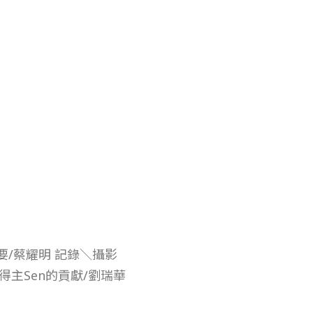
要/蔡耀明 記錄＼攝影
得主Sen的貢獻/劉瑞華