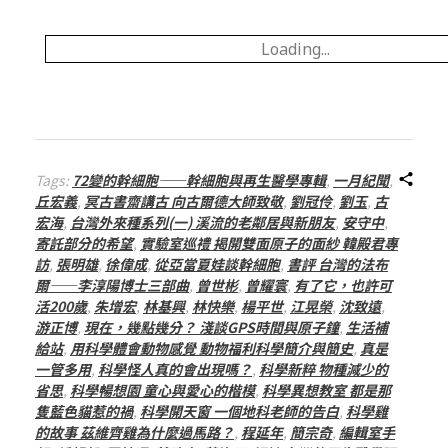
Loading...
Tags:
72變的幹細胞——幹細胞與再生醫學專輯
,
一月紀聞
,
丘宏義
,
冥古書齋講古 向古爾德大師致敬
,
劉冠伶
,
劉玉
,
古
宏海
,
台灣外來種系列(一) 溪流的老鄰居與新朋友
,
安守中
,
寄託部分的希望
,
實驗室巡禮 揭開雙面原子的面紗 韓殿君專
訪
,
張明雄
,
徐偉成
,
從亞當夏娃談幹細胞
,
書評 台灣的法布
爾——李淳陽博士三部曲
,
曾世彬
,
曾耀寰
,
有了它，也許可
活200歲
,
朱增宏
,
林基興
,
林快樂
,
楊平世
,
江晃榮
,
沈致遠
,
游正博
,
現在，幾點幾分？ 淺談GPS時間與原子鐘
,
生活補
給站
,
用科學體會動物感覺 動物福利科學簡介與簡史
,
真是
一管多用
,
科學怪人真的會出現嗎？
,
科學新粹 物種減少的
省思
,
科學暢想園 童心與愛心的楷模
,
科學異想教室 都是那
隻藍色貓惹的禍
,
科學開天窗 一個地科老師的告白
,
科學雞
的故事 茲維齊雞為什麼過馬路？
,
程延年
,
簡宗奇
,
編輯室手