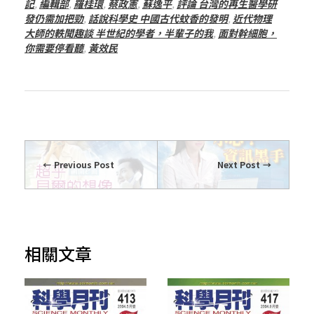
記
,
編輯部
,
羅桂環
,
蔡政憲
,
蘇逸平
,
評論 台灣的再生醫學研
發仍需加把勁
,
話說科學史 中國古代蚊香的發明
,
近代物理
大師的軼聞趣談 半世紀的學者，半輩子的我
,
面對幹細胞，
你需要停看聽
,
黃效民
Previous Post
Next Post
相關文章