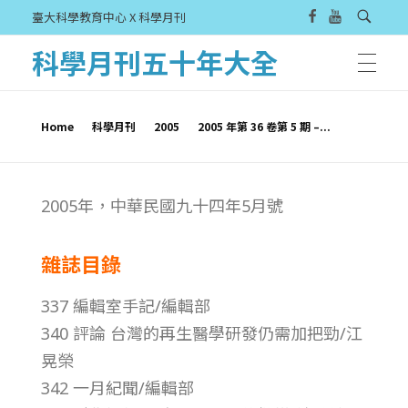
臺大科學教育中心 X 科學月刊
科學月刊五十年大全
Home
科學月刊
2005
2005 年第 36 卷第 5 期 –...
2
2005年，中華民國九十四年5月號
0
雜誌目錄
0
337 編輯室手記/編輯部
5
340 評論 台灣的再生醫學研發仍需加把勁/江
晃榮
年
342 一月紀聞/編輯部