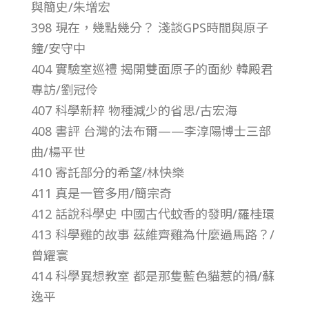
與簡史/朱增宏
總
398 現在，幾點幾分？ 淺談GPS時間與原子
號
鐘/安守中
404 實驗室巡禮 揭開雙面原子的面紗 韓殿君
第
專訪/劉冠伶
407 科學新粹 物種減少的省思/古宏海
4
408 書評 台灣的法布爾——李淳陽博士三部
曲/楊平世
2
410 寄託部分的希望/林快樂
411 真是一管多用/簡宗奇
5
412 話說科學史 中國古代蚊香的發明/羅桂環
413 科學雞的故事 茲維齊雞為什麼過馬路？/
期
曾耀寰
414 科學異想教室 都是那隻藍色貓惹的禍/蘇
逸平