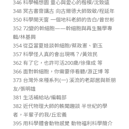
346 科學暢想園 童心與愛心的楷模/沈致遠
第
348 冥古書齋講古 向古爾德大師致敬/程延年
350 科學開天窗 一個地科老師的告白/曾世彬
3
352 72變的幹細胞——幹細胞與再生醫學專
輯/林基興
6
354 從亞當夏娃談幹細胞/蔡政憲、劉玉
卷
357 科學怪人真的會出現嗎？/黃效民
362 有了它，也許可活200歲/徐偉成 等
第
366 面對幹細胞，你需要停看聽/游正博 等
373 台灣外來種系列(一) 溪流的老鄰居與新朋
5
友/張明雄
381 生活補給站/編輯部
期
382 近代物理大師的軼聞趣談 半世紀的學
者，半輩子的我/丘宏義
–
395 用科學體會動物感覺 動物福利科學簡介