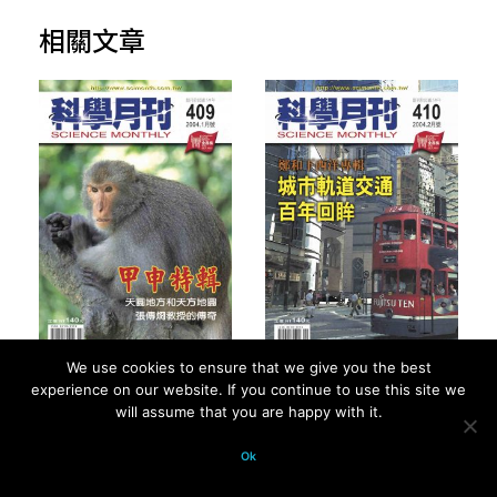
相關文章
We use cookies to ensure that we give you the best
2004 年第 35 卷第 1
2004 年第 35 卷第 2
experience on our website. If you continue to use this site we
will assume that you are happy with it.
期 - 總號第 409 期
期 - 總號第 410 期
Ok