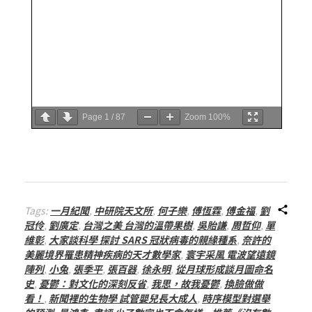
Page
1
/
87
Zoom
100%
Tags:
一月紀聞
,
中研院天文所
,
何子樂
,
傅恆霖
,
傅金福
,
劉
冠伶
,
劉廣定
,
台灣之美 台灣的溫帶果樹
,
吳貽謙
,
周哲仰
,
單
維彰
,
大家談科學 探討 SARS 冠狀病毒的親緣種系
,
奈許的
美麗境界罹患精神疾病的天才數學家
,
寰宇采風 電波望遠鏡
陣列
,
小兔
,
張季平
,
張百器
,
徐永明
,
從月球形成談月圖命名
史
,
憂鬱：對文化的深刻反省
,
我思，故我憂鬱
,
換臉做做
看！
,
新聞裡的生物學 試管嬰兒長大成人
,
時序模型對選舉