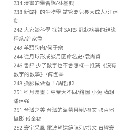
234 漫畫的學習觀/林基興
總
238 新聞裡的生物學 試管嬰兒長大成人/江建
號
勳
242 大家談科學 探討 SARS 冠狀病毒的親緣
第
種系/許家偉
243 羊頭狗肉/何子樂
4
244 從月球形成談月圖命名史/袁尚賢
246 書評 少了數字也不會怎樣—推薦《沒有
1
數字的數學》/傅恆霖
248 換臉做做看！/周哲仰
1
251 科月漫畫：專業大不同/繪圖 小兔 構想
潘建強
期
251 台灣之美 台灣的溫帶果樹/撰文 張百器
攝影 傅金福
252 寰宇采風 電波望遠鏡陣列/撰文 曾耀寰