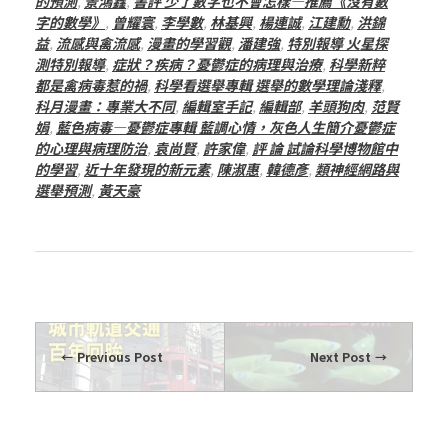
的預測
,
景鴻鑫
,
書評 少了數字也不會怎樣—推薦《沒有數
字的數學》
,
曾耀寰
,
李學數
,
林基興
,
楊連誠
,
江建勳
,
洪錦
益
,
流感與禽流感
,
漫畫的學習觀
,
潘建強
,
特別報導 火星探
測特別報導
,
症狀？疾病？憂鬱症的病理與治療
,
科學新粹
都是禽病毒惹的禍
,
科學看選舉專輯 選舉的數學理論淺釋
,
科月漫畫：專業大不同
,
編輯室手記
,
編輯部
,
羊頭狗肉
,
范賢
娟
,
藍色病毒—憂鬱症專輯 藍調心情，灰色人生簡介憂鬱症
的心理與病理防治
,
袁尚賢
,
許家偉
,
評 論 試論科學博物館中
的學習
,
近十年發現的新元素
,
陳淑惠
,
韓德彥
,
類神經網路與
選舉預測
,
黃天豪
Previous Post
Next Post