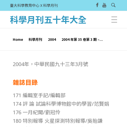
臺大科學教育中心 X 科學月刊
科學月刊五十年大全
Home
科學月刊
2004
2004 年第 35 卷第 3 期 –...
2
2004年，中華民國九十三年3月號
0
雜誌目錄
0
171 編輯室手記/編輯部
4
174 評 論 試論科學博物館中的學習/范賢娟
176 一月紀聞/劉冠伶
年
180 特別報導 火星探測特別報導/吳貽謙