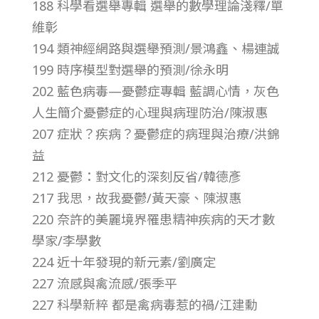
188 科學看選舉專輯 選舉的數學理論淺釋/單
第
維彰
194 類神經網路與選舉預測/景鴻鑫、楊連誠
3
199 時序模型對選舉的預測/徐永明
202 藍色病毒—憂鬱症專輯 藍調心情，灰色
5
人生簡介憂鬱症的心理與病理防治/陳淑惠
卷
207 症狀？疾病？憂鬱症的病理與治療/洪錦
益
第
212 憂鬱：對文化的深刻反省/韓德彥
217 我思，故我憂鬱/黃天豪、陳淑惠
3
220 奈許的美麗境界罹患精神疾病的天才數
學家/李學數
期
224 近十年發現的新元素/劉廣定
227 流感與禽流感/張季平
–
227 科學新粹 都是禽病毒惹的禍/江建勳