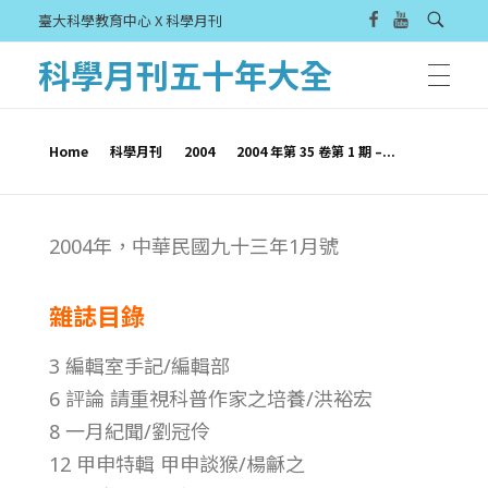
臺大科學教育中心 X 科學月刊
科學月刊五十年大全
Home
科學月刊
2004
2004 年第 35 卷第 1 期 –...
2
2004年，中華民國九十三年1月號
0
雜誌目錄
0
3 編輯室手記/編輯部
4
6 評論 請重視科普作家之培養/洪裕宏
8 一月紀聞/劉冠伶
年
12 甲申特輯 甲申談猴/楊龢之