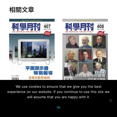
相關文章
We use cookies to ensure that we give you the best
2003 年第 34 卷第
2003 年第 34 卷第
experience on our website. If you continue to use this site we
will assume that you are happy with it.
11 期 - 總號第 407 期
12 期 - 總號第 408 期
Ok