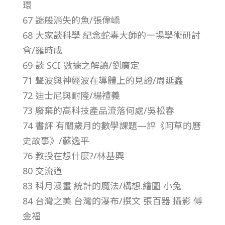
環
總
67 謎般消失的魚/張偉嶠
號
68 大家談科學 紀念蛇毒大師的一場學術研討
會/羅時成
第
69 談 SCI 數據之解讀/劉廣定
71 聲波與神經波在導體上的見證/周延鑫
4
72 迪士尼與耐隆/楊禮義
73 廢棄的高科技產品流落何處/吳松春
0
74 書評 有關歲月的數學課題—評《阿草的曆
史故事》/蘇逸平
9
76 教授在想什麼?/林基興
80 交流道
期
83 科月漫畫 統計的魔法/構想.繪圖 小兔
84 台灣之美 台灣的瀑布/撰文 張百器 攝影 傅
金福