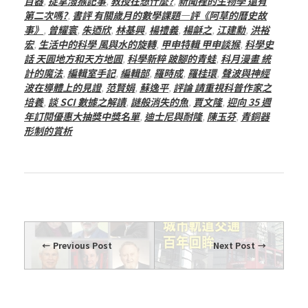
百器
,
捉拿潑猴記事
,
教授在想什麼?
,
新聞裡的生物學 還有
第二次嗎?
,
書評 有關歲月的數學課題—評《阿草的曆史故
事》
,
曾耀寰
,
朱迺欣
,
林基興
,
楊禮義
,
楊龢之
,
江建勳
,
洪裕
宏
,
生活中的科學 風與水的旋轉
,
甲申特輯 甲申談猴
,
科學史
話 天圓地方和天方地圓
,
科學新粹 跛腳的青蛙
,
科月漫畫 統
計的魔法
,
編輯室手記
,
編輯部
,
羅時成
,
羅桂環
,
聲波與神經
波在導體上的見證
,
范賢娟
,
蘇逸平
,
評論 請重視科普作家之
培養
,
談 SCI 數據之解讀
,
謎般消失的魚
,
賈文隆
,
迎向 35 週
年訂閱優惠大抽獎中獎名單
,
迪士尼與耐隆
,
陳玉芬
,
青銅器
形制的賞析
Previous Post
Next Post