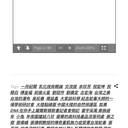
Page
1
/
88
Zoom
100%
Tags:
一月紀聞
,
乳化技術概論
,
交流道
,
余珍芳
,
倪宏坤
,
倪
簡白
,
傅金福
,
前進火星
,
劉冠伶
,
劉廣定
,
古宏海
,
台灣之美
台灣的瀑布
,
吳松春
,
周延鑫
,
大家談科學 紀念蛇毒大師的一
場學術研討會
,
大陸點線面 中國大陸的自然保護區
,
如果
DNA 在你手上薩爾斯頓新書記者會側記
,
寰宇采風 彝族過
年
,
小兔
,
年夜圍爐話八珍
,
廢棄的高科技產品流落何處
,
張之
傑
,
張偉嶠
,
張傳炯教授的傳奇重肌無力症受惠台灣蛇毒
,
張