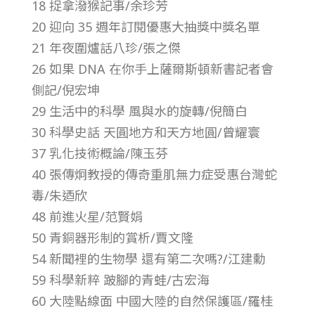
18 捉拿潑猴記事/余珍芳
第
20 迎向 35 週年訂閱優惠大抽獎中獎名單
21 年夜圍爐話八珍/張之傑
3
26 如果 DNA 在你手上薩爾斯頓新書記者會
側記/倪宏坤
5
29 生活中的科學 風與水的旋轉/倪簡白
卷
30 科學史話 天圓地方和天方地圓/曾耀寰
37 乳化技術概論/陳玉芬
第
40 張傳炯教授的傳奇重肌無力症受惠台灣蛇
毒/朱迺欣
1
48 前進火星/范賢娟
50 青銅器形制的賞析/賈文隆
期
54 新聞裡的生物學 還有第二次嗎?/江建勳
59 科學新粹 跛腳的青蛙/古宏海
–
60 大陸點線面 中國大陸的自然保護區/羅桂