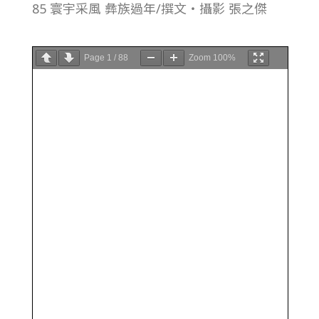
85 寰宇采風 彝族過年/撰文・攝影 張之傑
Page
1
/
88
Zoom
100%