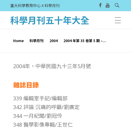
臺大科學教育中心 X 科學月刊
科學月刊五十年大全
Home
科學月刊
2004
2004 年第 35 卷第 5 期 –...
2
2004年，中華民國九十三年5月號
0
雜誌目錄
0
339 編輯室手記/編輯部
4
342 評論 沉痛的呼籲/劉廣定
344 一月紀聞/劉冠伶
年
348 醫學影像專輯/王世仁