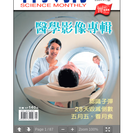
Page
1
/
87
Zoom
100%