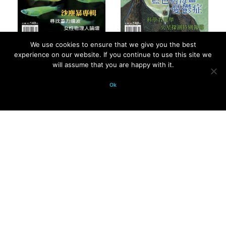
We use cookies to ensure that we give you the best
2004 年第 35 卷第 4
2004 年第 35 卷第 3
experience on our website. If you continue to use this site we
will assume that you are happy with it.
期 - 總號第 412 期
期 - 總號第 411 期
Ok