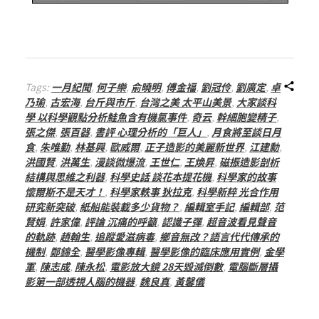
Tags:
一月紀聞
,
何子樂
,
俞曉明
,
傅金福
,
劉冠伶
,
劉廣定
,
卓
乃瑜
,
古宏海
,
台斤與市斤
,
台灣之美 太平山美景
,
大家談科
學 以科學觀點分析鮭魚含有機氯事件
,
奇云
,
幹細胞變精子
,
張之傑
,
張百器
,
書評 心理分析的「巨人」
,
月食將至談日月
食
,
朱唯勤
,
林基興
,
歐威爾
,
正子造影的美麗新世界
,
江建勳
,
洪國賢
,
洪萬生
,
漫談微爆流
,
王世仁
,
王煥昇
,
磁振造影剖析
結構與思維之利器
,
科學史話 談花本提花機
,
科學家的故事
懷爾斯不是天才！
,
科學家軼事 狄拉克
,
科學新粹 光合作用
研究新突破
,
紙船能裝載多少貨物？
,
編輯室手記
,
編輯部
,
范
賢娟
,
許家偉
,
評論 沉痛的呼籲
,
認識子彈
,
超音波看見聲音
的軌跡
,
趙翰生
,
追蹤愛滋病毒
,
鄉音無改？語言代代傳承的
機制
,
鄭錦全
,
醫學影像專輯
,
醫學影像的臨床應用實例
,
金學
軍
,
陳志成
,
陳永松
,
電影放大鏡 28天毀滅倒數
,
電腦斷層攝
影第一部透視人腦的機器
,
魏良真
,
黃馨儀