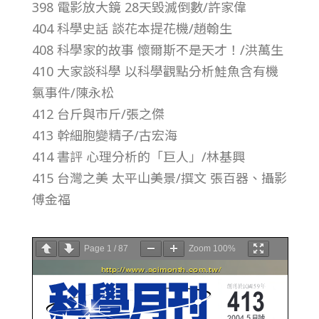
398 電影放大鏡 28天毀滅倒數/許家偉
總
404 科學史話 談花本提花機/趙翰生
號
408 科學家的故事 懷爾斯不是天才！/洪萬生
410 大家談科學 以科學觀點分析鮭魚含有機
第
氯事件/陳永松
412 台斤與市斤/張之傑
4
413 幹細胞變精子/古宏海
414 書評 心理分析的「巨人」/林基興
1
415 台灣之美 太平山美景/撰文 張百器、攝影
傅金福
3
期
Page
1
/
87
Zoom
100%