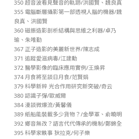
350 超音波看見聲音的軌跡/洪國賢、魏良真
第
355 電腦斷層攝影第一部透視人腦的機器/魏
良真、洪國賢
3
360 磁振造影剖析結構與思維之利器/卓乃
瑜、朱唯勤
5
367 正子造影的美麗新世界/陳志成
卷
371 追蹤愛滋病毒/江建勳
372 醫學影像的臨床應用實例/王煥昇
第
374 月食將至談日月食/范賢娟
379 科學新粹 光合作用研究新突破/奇云
5
380 認識子彈/歐威爾
384 漫談微爆流/黃馨儀
期
389 紙船能裝載多少貨物？/金學軍、俞曉明
392 鄉音無改？語言代代傳承的機制/鄭錦全
–
395 科學家軼事 狄拉克/何子樂