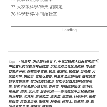
73 大家談科學/樂天 劉廣定
–
76 科學新粹/本刊編輯室
總
Loading...
號
第
1
Tags:
‧陳嘉祥
,
DNA如何疊合？
,
不容忽視的人口品質問題
,
中國古代的地震測報和抗震
,
以經濟眼光看能源問題
,
你也能
自製原子彈
,
側視空中雷達
,
劉嘉
,
劉廣定
,
劉昭民
,
吳瑞碧
,
大
4
家談科學
,
姚國華
,
實驗以驗實
,
抗生素濫用的危機
,
抽樣調查
的本質與實務
,
智力殘障的成因
,
智能不足教育的前瞻與展
3
望
,
智能不足者的心性發展
,
曹亮吉
,
柏拉圖的幽魂
,
楊丙村
,
楊惠郎
,
樂天
,
武光東
,
民吾同胞──臺灣智能不足兒童問題
現況報導
,
沈其光
,
無菌加工
,
王天苗
,
盧志遠
,
科學新粹
,
編輯
期
室報告
,
診斷及治療
,
謝暉光
,
賴俊豪
,
遲景上
,
郭龍泉
,
銣
,
鍶
同位素定年法
,
陳映雪
,
陳福旗