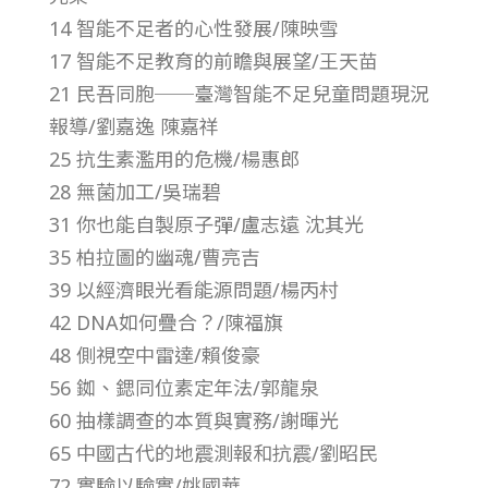
14 智能不足者的心性發展/陳映雪
第
17 智能不足教育的前瞻與展望/王天苗
21 民吾同胞──臺灣智能不足兒童問題現況
1
報導/劉嘉逸 陳嘉祥
25 抗生素濫用的危機/楊惠郎
2
28 無菌加工/吳瑞碧
卷
31 你也能自製原子彈/盧志遠 沈其光
35 柏拉圖的幽魂/曹亮吉
第
39 以經濟眼光看能源問題/楊丙村
42 DNA如何疊合？/陳福旗
1
48 側視空中雷達/賴俊豪
56 銣、鍶同位素定年法/郭龍泉
1
60 抽樣調查的本質與實務/謝暉光
65 中國古代的地震測報和抗震/劉昭民
期
72 實驗以驗實/姚國華