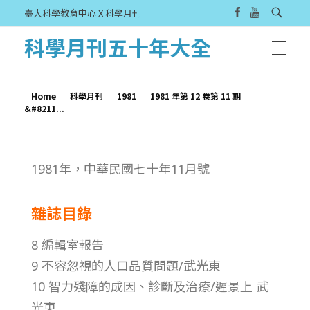
臺大科學教育中心 X 科學月刊
科學月刊五十年大全
Home
科學月刊
1981
1981 年第 12 卷第 11 期
&#8211...
1
1981年，中華民國七十年11月號
9
雜誌目錄
8
8 編輯室報告
1
9 不容忽視的人口品質問題/武光東
10 智力殘障的成因、診斷及治療/遲景上 武
年
光東