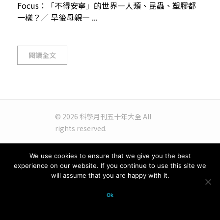
Focus：「不得安寧」的世界—人類、昆蟲、塑膠都
一樣？／ 旱後母親— ...
閱讀全文
© 2026 科學月刊五十年大全 All
rights reserved.
We use cookies to ensure that we give you the best
experience on our website. If you continue to use this site we
will assume that you are happy with it.
Ok