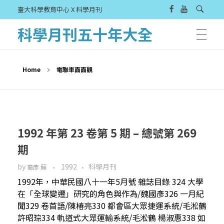
臺大科學教育中心 X 科學月刊
科學月刊五十年大全
Home
電聯車面面觀
1992 年第 23 卷第 5 期 – 總號第 269
期
by
1992
科學月刊
裔彥 蘇
1992年，中華民國八十一年5月號 雜誌目錄 324 大學
在「全球變遷」研究的角色與作為/魏國彥326 一月紀
聞329 卷首語/陳椿亮330 都會區大眾捷運系統/毛淞鶴
許昭琮334 軌道式大眾運輸系統/毛淞鶴 楊淑惠338 如