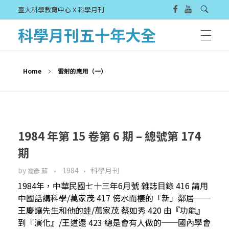
臺大科學教育中心 X 科學月刊
科學月刊五十年大全
Home
雷射的應用（一）
1984 年第 15 卷第 6 期 – 總號第 174
期
by
1984
科學月刊
裔彥 蘇
1984年，中華民國七十三年6月號 雜誌目錄 416 請用
中國話講科學/萬家茂 417 傍水而棲的「新」鄰居──
王慶讓先生和他的蛙/萬家茂 蔡如秀 420 由『功能』
到『演化』/王道還 423 總是會有人做的──國內學會