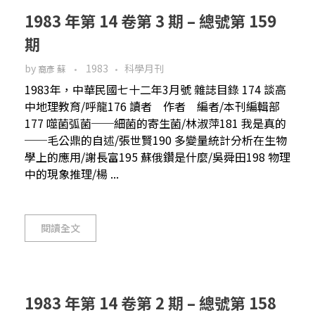
1983 年第 14 卷第 3 期 – 總號第 159
期
by
1983
科學月刊
裔彥 蘇
1983年，中華民國七十二年3月號 雜誌目錄 174 談高
中地理教育/呼龍176 讀者 作者 編者/本刊編輯部
177 噬菌弧菌──細菌的寄生菌/林淑萍181 我是真的
──毛公鼎的自述/張世賢190 多變量統計分析在生物
學上的應用/謝長富195 蘇俄鑽是什麼/吳舜田198 物理
中的現象推理/楊 ...
閱讀全文
1983 年第 14 卷第 2 期 – 總號第 158