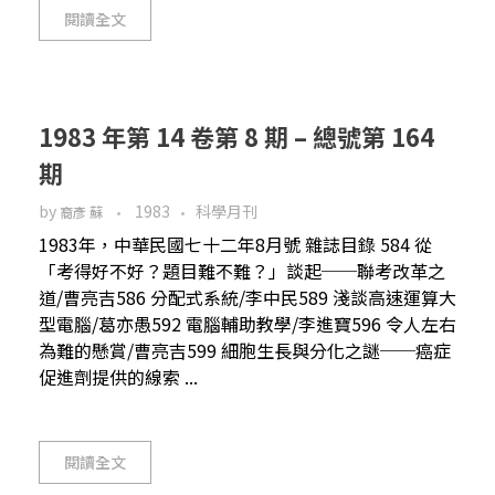
閱讀全文
1983 年第 14 卷第 8 期 – 總號第 164
期
by
1983
科學月刊
裔彥 蘇
1983年，中華民國七十二年8月號 雜誌目錄 584 從
「考得好不好？題目難不難？」談起──聯考改革之
道/曹亮吉586 分配式系統/李中民589 淺談高速運算大
型電腦/葛亦愚592 電腦輔助教學/李進寶596 令人左右
為難的懸賞/曹亮吉599 細胞生長與分化之謎──癌症
促進劑提供的線索 ...
閱讀全文