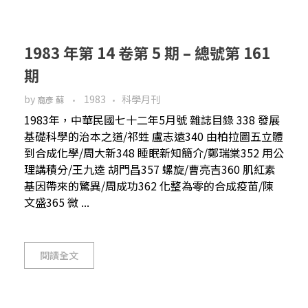
1983 年第 14 卷第 5 期 – 總號第 161
期
by
1983
科學月刊
裔彥 蘇
1983年，中華民國七十二年5月號 雜誌目錄 338 發展
基礎科學的治本之道/祁甡 盧志遠340 由柏拉圖五立體
到合成化學/周大新348 睡眠新知簡介/鄭瑞棠352 用公
理講積分/王九逵 胡門昌357 螺旋/曹亮吉360 肌紅素
基因帶來的驚異/周成功362 化整為零的合成疫苗/陳
文盛365 微 ...
閱讀全文