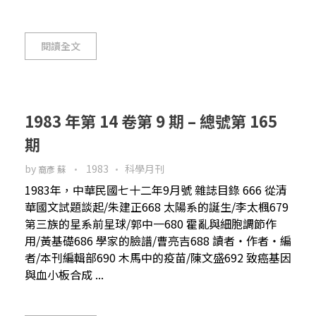
閱讀全文
1983 年第 14 卷第 9 期 – 總號第 165
期
by
1983
科學月刊
裔彥 蘇
1983年，中華民國七十二年9月號 雜誌目錄 666 從清
華國文試題談起/朱建正668 太陽系的誕生/李太楓679
第三族的星系前星球/郭中一680 霍亂與細胞調節作
用/黃基礎686 學家的臉譜/曹亮吉688 讀者‧作者‧編
者/本刊編輯部690 木馬中的疫苗/陳文盛692 致癌基因
與血小板合成 ...