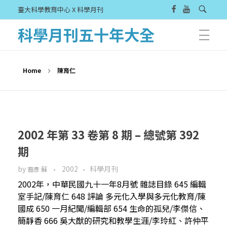
臺大科學教育中心 X 科學月刊
科學月刊五十年大全
Home
陳育仁
2002 年第 33 卷第 8 期 – 總號第 392
期
by
2002
科學月刊
裔彥 蘇
2002年，中華民國九十一年8月號 雜誌目錄 645 編輯
室手記/陳育仁 648 評論 多元化入學與多元化教育/陳
國成 650 一月紀聞/編輯部 654 生命的孤兒/李傑信、
簡靜香 666 吳大猷的研究和教學生涯/李玲紅、許仲平