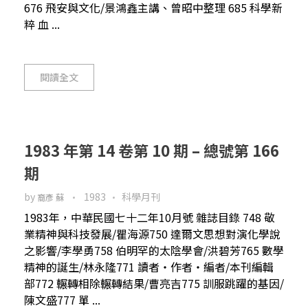
676 飛安與文化/景鴻鑫主講、曾昭中整理 685 科學新
粹 血 ...
閱讀全文
1983 年第 14 卷第 10 期 – 總號第 166
期
by
1983
科學月刊
裔彥 蘇
1983年，中華民國七十二年10月號 雜誌目錄 748 敬
業精神與科技發展/瞿海源750 達爾文思想對演化學說
之影響/李學勇758 伯明罕的太陰學會/洪碧芳765 數學
精神的誕生/林永隆771 讀者‧作者‧編者/本刊編輯
部772 輾轉相除輾轉結果/曹亮吉775 訓服跳躍的基因/
陳文盛777 單 ...