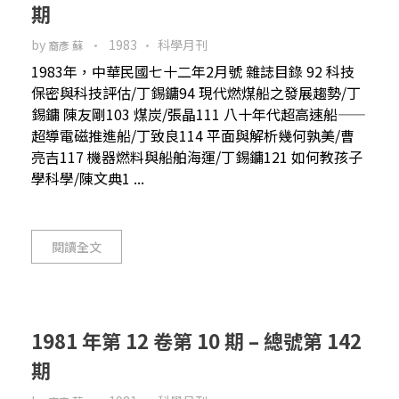
期
by
1983
科學月刊
裔彥 蘇
1983年，中華民國七十二年2月號 雜誌目錄 92 科技
保密與科技評估/丁錫鏞94 現代燃煤船之發展趨勢/丁
錫鏞 陳友剛103 煤炭/張晶111 八十年代超高速船——
超導電磁推進船/丁致良114 平面與解析幾何孰美/曹
亮吉117 機器燃料與船舶海運/丁錫鏞121 如何教孩子
學科學/陳文典1 ...
閱讀全文
1981 年第 12 卷第 10 期 – 總號第 142
期