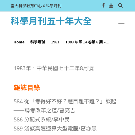
臺大科學教育中心 X 科學月刊
科學月刊五十年大全
Home
科學月刊
1983
1983 年第 14 卷第 8 期 –...
1
1983年，中華民國七十二年8月號
9
雜誌目錄
8
584 從「考得好不好？題目難不難？」談起
3
──聯考改革之道/曹亮吉
586 分配式系統/李中民
年
589 淺談高速運算大型電腦/葛亦愚