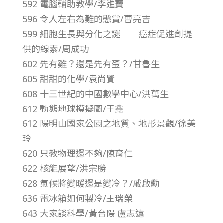
592 電腦輔助教學/李進寶
第
596 令人左右為難的懸賞/曹亮吉
599 細胞生長與分化之謎──癌症促進劑提
1
供的線索/周成功
602 先有雞？還是先有蛋？/甘魯生
4
605 甜甜的化學/袁尚賢
卷
608 十三世紀的中國數學中心/洪萬生
612 動態地球模擬圖/王鑫
第
612 陽明山國家公園之地質、地形景觀/徐美
玲
8
620 只教物理還不夠/陳育仁
622 核能展望/洪宗勝
期
628 氣候將變暖還是變冷？/戚啟勳
636 電冰箱如何製冷/王瑞榮
–
643 大家談科學/黃台陽 盧志遠