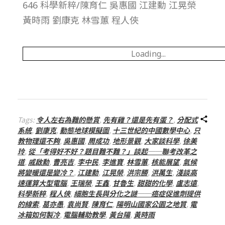
646 科學新粹/陳育仁 吳惠國 江建勳 江晃榮
總
黃時雨 劉康克 林雪蕙 程人俠
號
Loading...
第
1
6
Tags:
令人左右為難的懸賞
,
先有雞？還是先有蛋？
,
分配式
系統
,
劉康克
,
動態地球模擬圖
,
十三世紀的中國數學中心
,
只
教物理還不夠
,
吳惠國
,
周成功
,
地形景觀
,
大家談科學
,
徐美
4
玲
,
從「考得好不好？題目難不難？」談起──聯考改革之
道
,
戚啟勳
,
曹亮吉
,
李中民
,
李進寶
,
林雪蕙
,
核能展望
,
氣候
期
將變暖還是變冷？
,
江建勳
,
江晃榮
,
洪宗勝
,
洪萬生
,
淺談高
速運算大型電腦
,
王瑞榮
,
王鑫
,
甘魯生
,
甜甜的化學
,
盧志遠
,
科學新粹
,
程人俠
,
細胞生長與分化之謎──癌症促進劑提供
的線索
,
葛亦愚
,
袁尚賢
,
陳育仁
,
陽明山國家公園之地質
,
電
冰箱如何製冷
,
電腦輔助教學
,
黃台陽
,
黃時雨