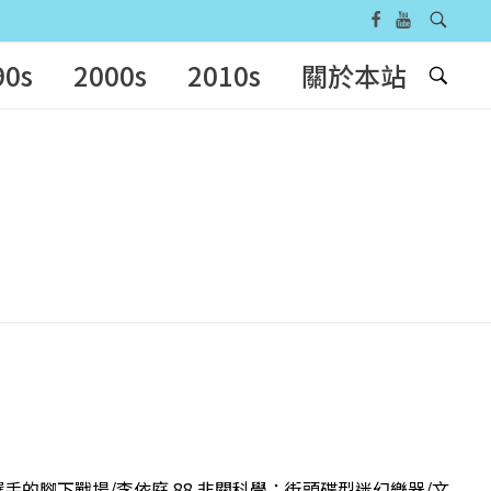
90s
2000s
2010s
關於本站
球選手的腳下戰場/李依庭 88 非關科學：街頭碟型迷幻樂器/文