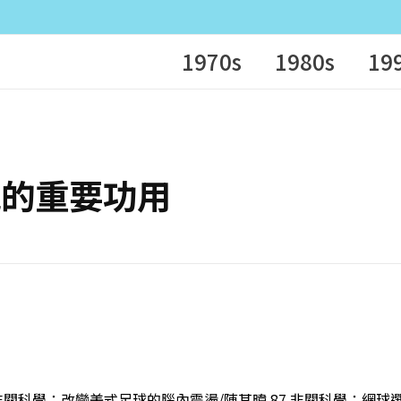
1970s
1980s
19
尾可能的重要功用
6 非關科學：改變美式足球的腦內震盪/陳其暐 87 非關科學：網