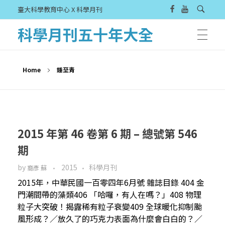
臺大科學教育中心 X 科學月刊
科學月刊五十年大全
Home
鍾至青
2015 年第 46 卷第 6 期 – 總號第 546
期
by
2015
科學月刊
裔彥 蘇
2015年，中華民國一百零四年6月號 雜誌目錄 404 金
門潮間帶的藻類406 「哈囉，有人在嗎？」408 物理
粒子大突破！揭露稀有粒子衰變409 全球暖化抑制颱
風形成？／放久了的巧克力表面為什麼會白白的？／